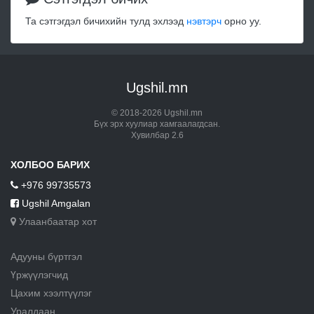
Та сэтгэгдэл бичихийн тулд эхлээд
нэвтэрч
орно уу.
Ugshil.mn
© 2018-2026 Ugshil.mn
Бүх эрх хуулиар хамгаалагдсан.
Хувилбар 2.6
ХОЛБОО БАРИХ
+976 99735573
Ugshil Amgalan
Улаанбаатар хот
Адууны бүртгэл
Үржүүлэгчид
Цахим хээлтүүлэг
Уралдаан