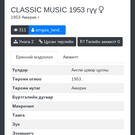
CLASSIC MUSIC 1953
гүү
1953
Америк
311
amgaa_land...
Унага
2
Цусан төрлийн
Төлийн амжилт
0
Ерөнхий мэдээлэл
Амжилт
Үүлдэр
Англи цэвэр цусны
Төрсөн огноо
1953..
Төрсөн нутаг
Америк
Бүртгэлийн дугаар
Микрочип
Тамга
Зүс
Эзэмшигч