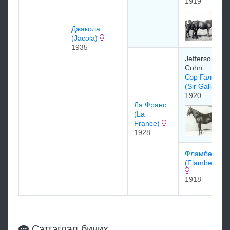
1919
Джакола
(Jacola)
1935
Jefferson Dav
Cohn
Сэр Галлаха
(Sir Gallahad
1920
Ля Франс
(La
France)
1928
Фламбетт
(Flambette)1
1918
Сэтгэгдэл бичих