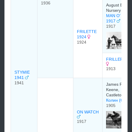
1936
August Belmo
Nursery Stud
MAN O' WAR
1917
1917
FRILETTE
1924
1924
FRILLERY 19
1913
STYMIE
1941
1941
James R.
Keene,
Castleton Stu
Колин (Colin
1905
ON WATCH
1917