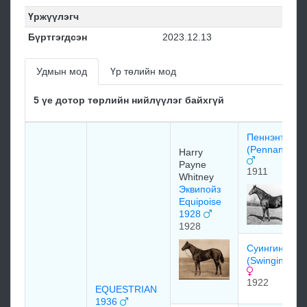
Үржүүлэгч
Бүртгэгдсэн
2023.12.13
Удмын мод
Үр төлийн мод
5 үе дотор төрлийн нийлүүлэг байхгүй
Пеннэнт
(Pennant) 19
Harry
Payne
1911
Whitney
Эквипойз
Equipoise
1928
1928
Суингинг
(Swinging) 1
1922
EQUESTRIAN
1936