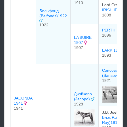
1910
Lord Crewe
IRISH IDYLL
Бельфонд
1898
(Belfonds)1922
1922
PERTH 1896
1896
LA BUIRE
1907
1907
LARK 1893
1893
Сансовино
(Sansovino)
1921
Джэйкопо
JACONDA
(Jacopo)
1941
1928
1941
J.B. Joel
Блэк Рэй (Bla
Ray)1919