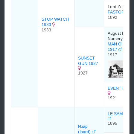
Lord Zetland.
PASTORELL
1892
STOP WATCH
1933
1933
August Belmo
Nursery Stud
MAN O' WAR
1917
1917
SUNSET
GUN 1927
1927
EVENTIDE 1
1921
LE SAMARIT
1895
Изар
(Isard)