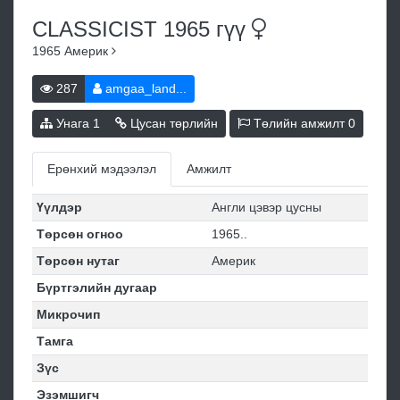
CLASSICIST 1965
гүү
1965
Америк
287
amgaa_land...
Унага
1
Цусан төрлийн
Төлийн амжилт
0
Ерөнхий мэдээлэл
Амжилт
Үүлдэр
Англи цэвэр цусны
Төрсөн огноо
1965..
Төрсөн нутаг
Америк
Бүртгэлийн дугаар
Микрочип
Тамга
Зүс
Эзэмшигч