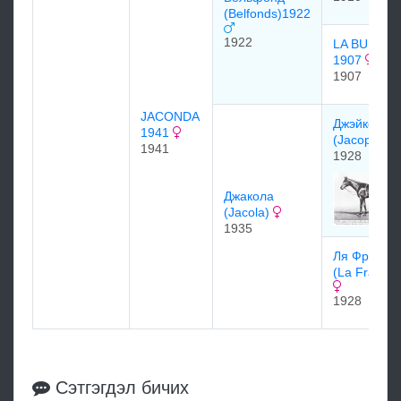
(Belfonds)1922
1922
LA BUIRE
1907
1907
JACONDA
Джэйкопо
1941
(Jacopo)
1941
1928
Джакола
(Jacola)
1935
Ля Франс
(La France)
1928
Сэтгэгдэл бичих