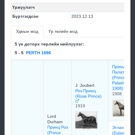
Үржүүлэгч
Бүртгэгдсэн
2023.12.13
Удмын мод
Үр төлийн мод
5 үе доторх төрлийн нийлүүлэг:
5 - 5
PERTH 1896
Принц
Палатин
(Prince
Palatine
J. Joubert
1908)
Роз Принц
1908
(Rose Prince)
1919
Lord
Durham
Принц Роз
Эглантин
(Prince
(Eglantine)