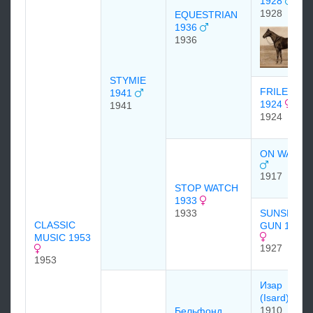
1928
1928
EQUESTRIAN
1936
1936
STYMIE
FRILETTE
1941
1924
1941
1924
ON WATCH
1917
STOP WATCH
1933
1933
SUNSET
CLASSIC
GUN 1927
MUSIC 1953
1927
1953
Изар
(Isard)
1910
Бельфонд