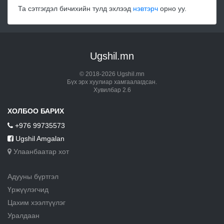
Та сэтгэгдэл бичихийн тулд эхлээд
нэвтэрч
орно уу.
Ugshil.mn
© 2018-2026 Ugshil.mn
Бүх эрх хуулиар хамгаалагдсан.
Хувилбар 2.6
ХОЛБОО БАРИХ
+976 99735573
Ugshil Amgalan
Улаанбаатар хот
Адууны бүртгэл
Үржүүлэгчид
Цахим хээлтүүлэг
Уралдаан