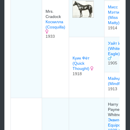
Мисс
Mrs.
Мэтти
Cradock
(Miss
Коскилла
Matty)
(Cosquilla)
1914
1933
Уайт Игл
(White
Eagle)1905
Куик Фёт
1905
(Quick
Thought)
1918
Майндфул
(Mindful)
1913
Harry
Payne
Whitney
Эквипойз
Equipoise