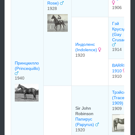
Rose)
1906
1928
Гэй
Крусэдер
(Gay
Crusader)
Индоленс
1914
(Indolence)
1920
Принцкилло
BARRIER
(Princequillo)
1910
1910
1940
Трэйсери
(Tracery
1909)
Sir John
1909
Robinson
Папирус
(Papyrus)
1920