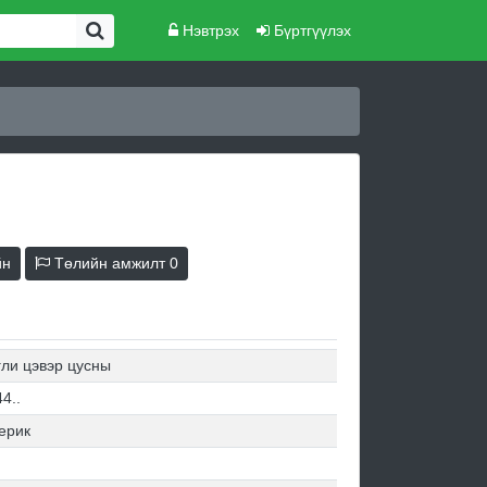
Нэвтрэх
Бүртгүүлэх
йн
Төлийн амжилт
0
гли цэвэр цусны
4..
ерик