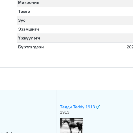
Микрочип
Тамга
Зүс
Эзэмшигч
Үржүүлэгч
Бүртгэгдсэн
20
Тедди Teddy 1913
1913