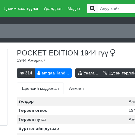
Цахим хээлтүүлэг
Уралдаан
Мэдээ
POCKET EDITION 1944
гүү
1944
Америк
314
amgaa_land...
Унага
1
Цусан төрли
Ерөнхий мэдээлэл
Амжилт
Үүлдэр
Ан
Төрсөн огноо
194
Төрсөн нутаг
Ам
Бүртгэлийн дугаар