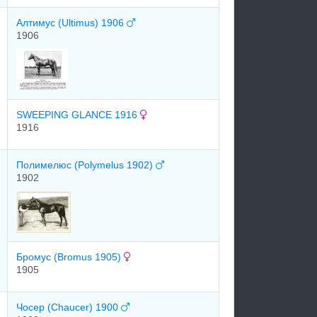
Алтимус (Ultimus) 1906
1906
SWEEPING GLANCE 1916
1916
Полимелюс (Polymelus 1902)
1902
Брoмуc (Bromus 1905)
1905
Чосер (Chaucer) 1900