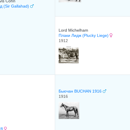
vis Cohn
д (Sir Gallahad)
Lord Michelham
Плаки Лидж (Plucky Liege)
1912
Бьючан BUCHAN 1916
1916
28