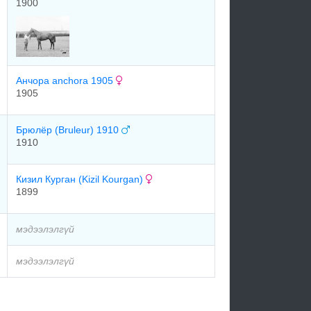
1900
Анчора anchora 1905
1905
Брюлёр (Bruleur) 1910
1910
Кизил Курган (Kizil Kourgan)
1899
мэдээлэлгүй
мэдээлэлгүй