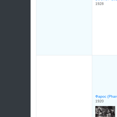
1928
Фарос (Phar
1920