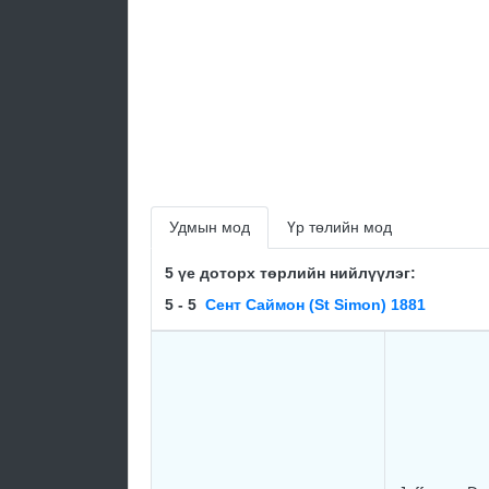
Удмын мод
Үр төлийн мод
5 үе доторх төрлийн нийлүүлэг:
5 - 5
Сент Саймон (St Simon) 1881