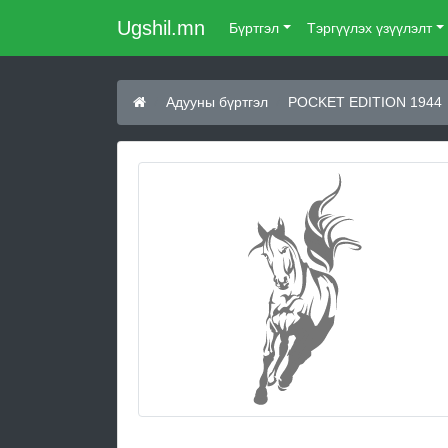
Ugshil.mn
Бүртгэл
Тэргүүлэх үзүүлэлт
Адууны бүртгэл
POCKET EDITION 1944