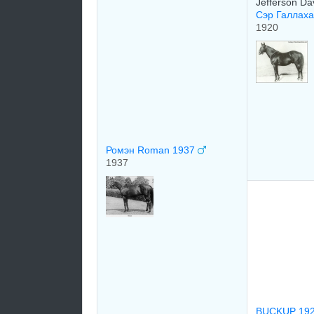
Jefferson Da
Сэр Галлаха
1920
Ромэн Roman 1937
1937
BUCKUP 19