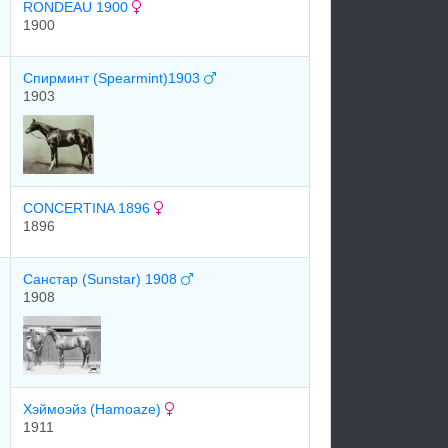
RONDEAU 1900
1900
Спирминт (Spearmint)1903
1903
CONCERTINA 1896
1896
Санстар (Sunstar) 1908
1908
Хэймоэйз (Hamoaze)
1911