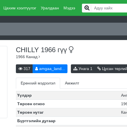
Цахим хээлтүүлэг
Уралдаан
Мэдээ
CHILLY 1966
гүү
1966
Канад
317
amgaa_land...
Унага
1
Цусан төрли
Ерөнхий мэдээлэл
Амжилт
Үүлдэр
Ан
Төрсөн огноо
196
Төрсөн нутаг
Ка
Бүртгэлийн дугаар