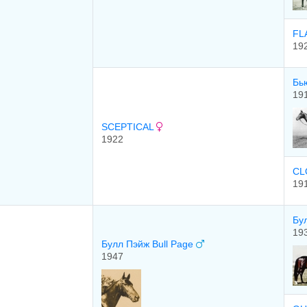
FL
19
Бь
19
SCEPTICAL
1922
CL
19
Бул
19
Булл Пэйж Bull Page
1947