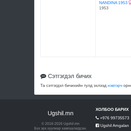
NANDINA 1953
1953
Сэтгэгдэл бичих
Та сэтгэгдэл бичихийн тулд эхлээд
нэвтэрч
орно
ХОЛБОО БАРИХ
Ugshil.mn
+976 99735573
© 2018-2026 Ugshil.mn
Ugshil Amgalan
Бүх эрх хуулиар хамгаалагдсан.