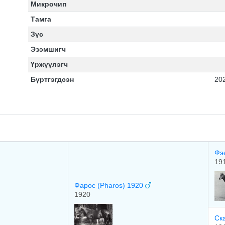
Микрочип
Тамга
Зүс
Эзэмшигч
Үржүүлэгч
Бүртгэгдсэн
20
Фэ
19
Фарос (Pharos) 1920
1920
Cк