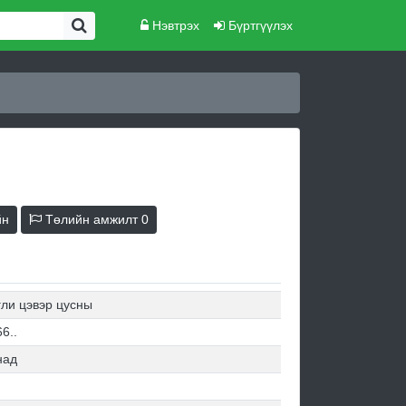
Нэвтрэх
Бүртгүүлэх
йн
Төлийн амжилт
0
гли цэвэр цусны
6..
над