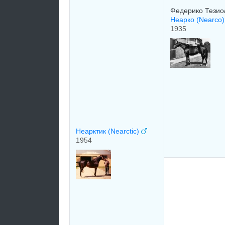
Федерико Тезио/
Неарко (Nearco
1935
Неарктик (Nearctic)
1954