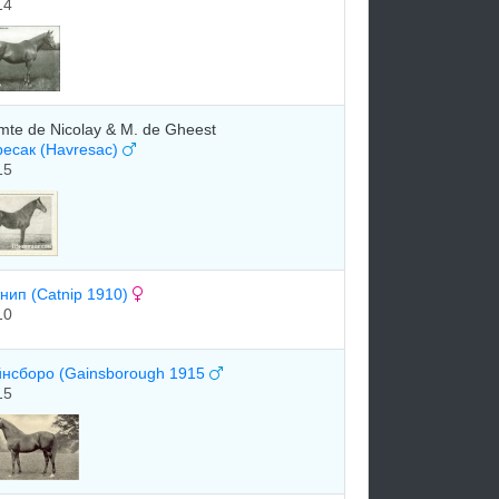
14
te de Nicolay & M. de Gheest
ресак (Havresac)
15
нип (Catnip 1910)
10
йнсборо (Gainsborough 1915
15