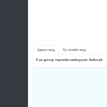
Удмын мод
Үр төлийн мод
5 үе дотор төрлийн нийлүүлэг байхгүй