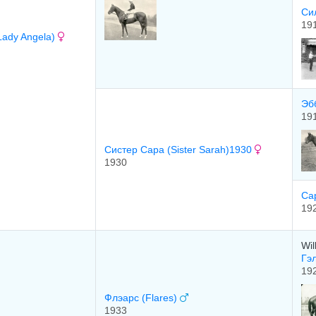
Си
19
Lady Angela)
Эбб
19
Сиcтeр Сaрa (Sister Sarah)1930
1930
Cар
19
Wil
Гэ
19
Флэарс (Flares)
1933