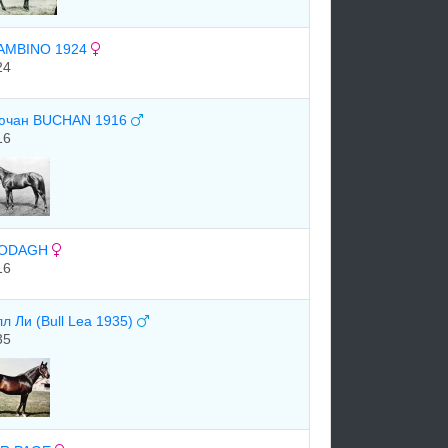
AMBINO 1924
24
ючан BUCHAN 1916
16
ODAGH
16
л Ли (Bull Lea 1935)
35