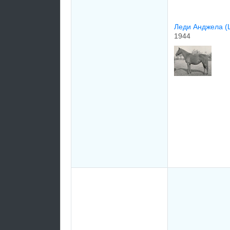
Лeди Анджeла (
1944