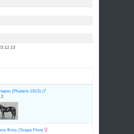
23.12.13
ларис (Phalaris 1913)
13
aпa Флоу (Scapa Flow)