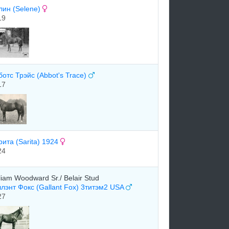
лин (Selene)
19
отс Трэйс (Abbot's Trace)
17
ита (Sarita) 1924
24
liam Woodward Sr./ Belair Stud
ллэнт Фокс (Gallant Fox) 3титэм2 USA
27