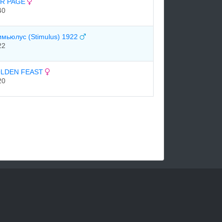
R PAGE
40
имьюлус (Stimulus) 1922
22
LDEN FEAST
20