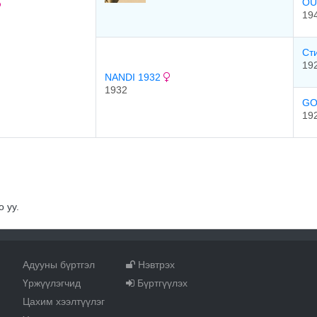
OU
19
Ст
19
NANDI 1932
1932
GO
19
 уу.
Адууны бүртгэл
Нэвтрэх
Үржүүлэгчид
Бүртгүүлэх
Цахим хээлтүүлэг