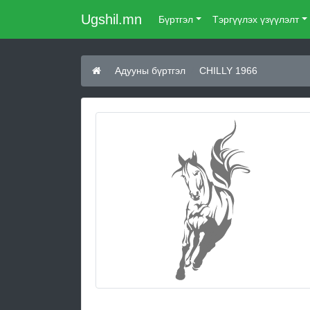
Ugshil.mn
Бүртгэл
Тэргүүлэх үзүүлэлт
Адууны бүртгэл
CHILLY 1966