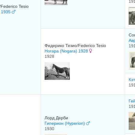
19
Federico Tesio
) 1935
Com
Ав
Федерико Тезио/Federico Tesio
19
Ногара (Nogara) 1928
1928
Кэт
19
Ге
19
Лоpд Дepби
Гиперион (Hyperion)
1930