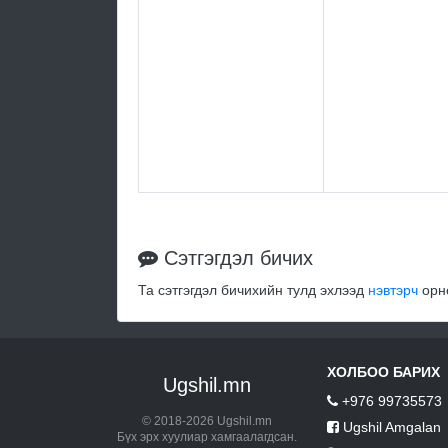
Сэтгэгдэл бичих
Та сэтгэгдэл бичихийн тулд эхлээд
нэвтэрч
орно
ХОЛБОО БАРИХ
Ugshil.mn
+976 99735573
© 2018-2026 Ugshil.mn
Ugshil Amgalan
Бүх эрх хуулиар хамгаалагдсан.