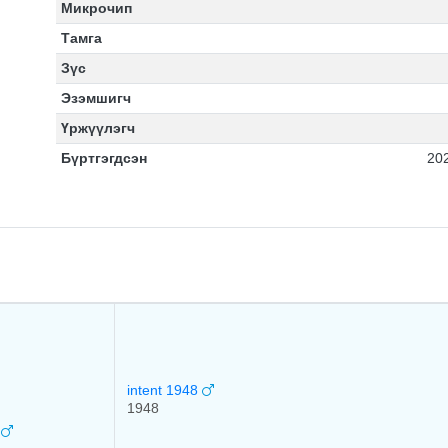
Микрочип
Тамга
Зүс
Эзэмшигч
Үржүүлэгч
Бүртгэгдсэн
20
intent 1948
1948
Y