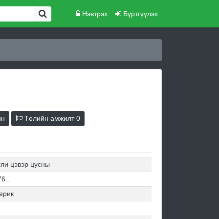
Нэвтрэх
Бүртгүүлэх
йн
Төлийн амжилт
0
гли цэвэр цусны
6..
ерик