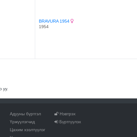
BRAVURA 1954
1954
 уу.
Адууны бүртгэл
Нэвтрэх
Үржүүлэгчид
Бүртгүүлэх
Цахим хээлтүүлэг