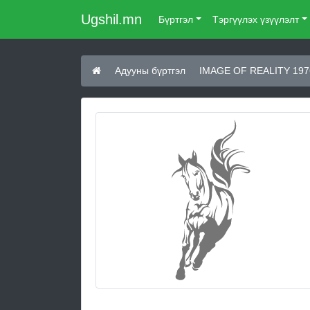
Ugshil.mn
Бүртгэл
Тэргүүлэх үзүүлэлт
Адууны бүртгэл
IMAGE OF REALITY 197