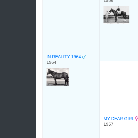
1956
IN REALITY 1964
1964
MY DEAR GIRL
1957