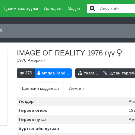
Цахим хээлтүүлэг
Уралдаан
Мэдээ
6
IMAGE OF REALITY 1976
гүү
1976
Америк
379
amgaa_land...
Унага
1
Цусан төрли
Ерөнхий мэдээлэл
Амжилт
Үүлдэр
Ан
Төрсөн огноо
197
Төрсөн нутаг
Ам
Бүртгэлийн дугаар