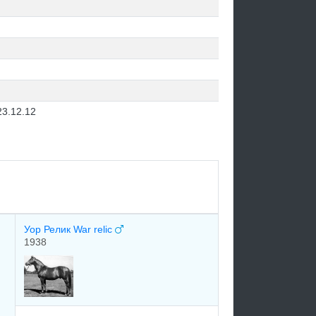
23.12.12
Уор Релик War relic
1938