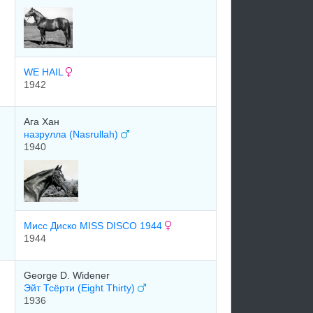
WE HAIL
1942
Ага Хан
назрулла (Nasrullah)
1940
Мисс Диско MISS DISCO 1944
1944
George D. Widener
Эйт Тсёрти (Eight Thirty)
1936