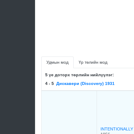
Удмын мод
Үр төлийн мод
5 үе доторх төрлийн нийлүүлэг:
4 - 5
Диcкавеpи (Discovery) 1931
INTENTIONALL