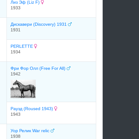
Лиз Эф (Liz F)
1933
Диcкавеpи (Discovery) 1931
1931
PERLETTE
1934
Фри Фор Олл (Free For All)
1942
Раузд (Roused 1943)
1943
Уор Релик War relic
1938