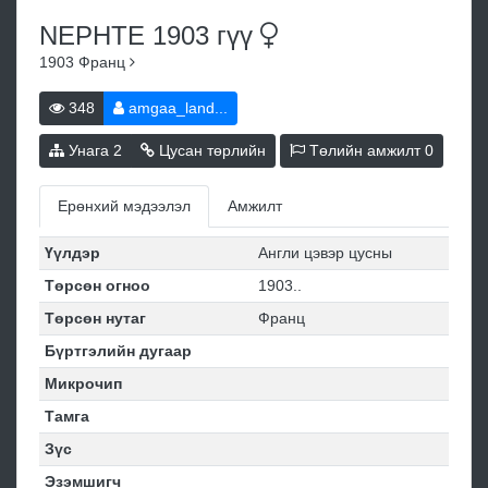
NEPHTE 1903
гүү
1903
Франц
348
amgaa_land...
Унага
2
Цусан төрлийн
Төлийн амжилт
0
Ерөнхий мэдээлэл
Амжилт
Үүлдэр
Англи цэвэр цусны
Төрсөн огноо
1903..
Төрсөн нутаг
Франц
Бүртгэлийн дугаар
Микрочип
Тамга
Зүс
Эзэмшигч