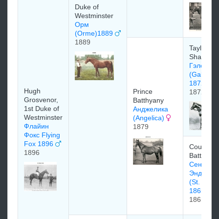
Duke of
Westminster
Орм
(Orme)1889
1889
Taylor
Sharpe
Гэлопин
(Galopin)
1872
Hugh
Prince
1872
Grosvenor,
Batthyany
1st Duke of
Анджелика
Westminster
(Angelica)
Флайин
1879
Фокс Flying
Fox 1896
Count
1896
Batthyan
Сент
Энджела
(St. Ange
1865)
1865