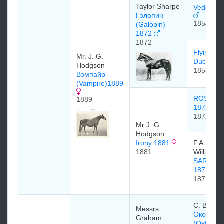
Taylor Sharpe
Vedette 
Гэлопин
1854
(Galopin)
1872
1872
Flying
Mr. J. G.
Duchess
Hodgson
1853
Вэмпайр
(Vampire)1889
ROSEBE
1889
1872
1872
Mr J. G.
Hodgson
Irony 1881
F.A.
1881
Williams
SARCAS
1871
1871
C. Breton
Messrs.
Оксфорд
Graham
(Oxford)