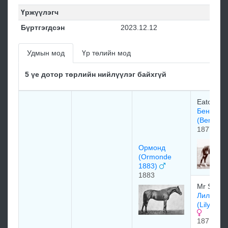
Үржүүлэгч
Бүртгэгдсэн
2023.12.12
Удмын мод
Үр төлийн мод
5 үе дотор төрлийн нийлүүлэг байхгүй
Eaton St
Бенд Ор
(Bend Or
1877
Ормонд
(Ormonde
1883)
1883
Mr Snarr
Лилли Аг
(Lily Agn
1871