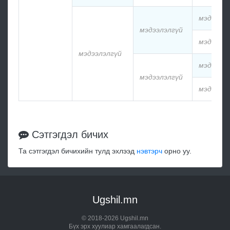
мэдээлэ
мэдээлэлгүй
мэдээлэ
мэдээлэлгүй
мэдээлэ
мэдээлэлгүй
мэдээлэ
Сэтгэгдэл бичих
Та сэтгэгдэл бичихийн тулд эхлээд
нэвтэрч
орно уу.
Ugshil.mn
© 2018-2026 Ugshil.mn
Бүх эрх хуулиар хамгаалагдсан.