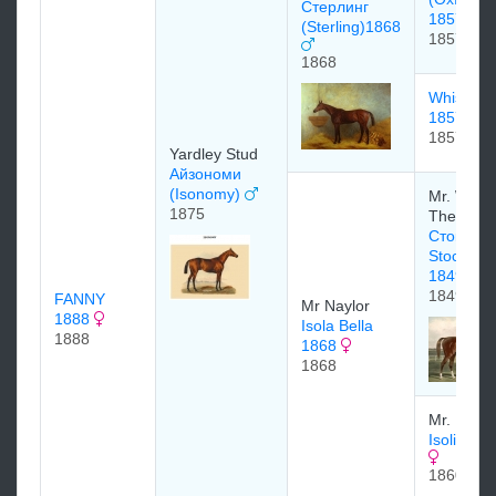
Стерлинг
1857
(Sterling)1868
1857
1868
Whisper
1857
1857
Yardley Stud
Айзономи
(Isonomy)
Mr. Willi
1875
Theobald
Стоквелл
Stockwell
1849
1849
FANNY
Mr Naylor
1888
Isola Bella
1888
1868
1868
Mr. Halfo
Isoline 1
1860