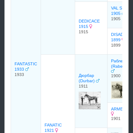
VAL SUZO
1905
1905
DEDICACE
1915
1915
DISADVAN
1899
1899
Рабле
FANTASTIC
(Rabelais)
1933
1933
Дюрбар
1900
(Durbar)
1911
ARMENIA 1
1901
FANATIC
1921