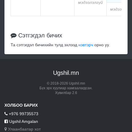
мэдээлэлгүй
мэдээлэлг
Сэтгэгдэл бичих
Та сэтгэгдэл бичихийн тулд эхлээд
нэвтэрч
орно уу.
Ugshil.mn
© 2018-2026 Ugshil.mn
Бүх эрх хуулиар хамгаалагдсан.
Хувилбар 2.6
ХОЛБОО БАРИХ
+976 99735573
Ugshil Amgalan
Улаанбаатар хот