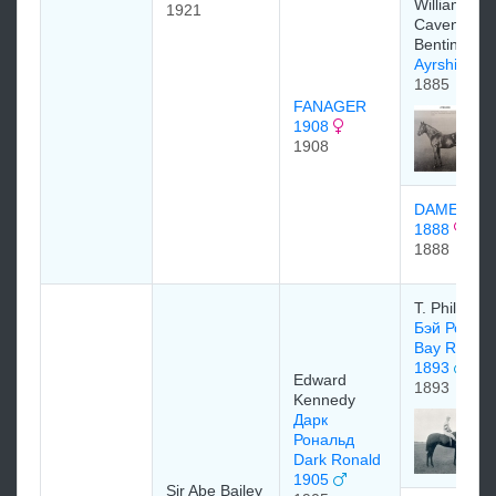
William
1921
Cavendish-
Bentinck
Ayrshire 1
1885
FANAGER
1908
1908
DAME HE
1888
1888
T. Phillips
Бэй Ронал
Bay Ronald
1893
Edward
1893
Kennedy
Дарк
Рональд
Dark Ronald
1905
Sir Abe Bailey