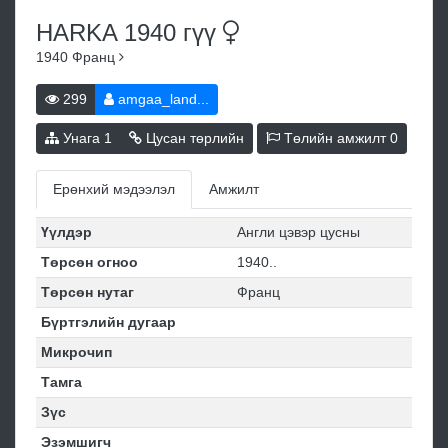
HARKA 1940
гүү
1940
Франц
299
amgaa_land...
Унага
1
Цусан төрлийн
Төлийн амжилт
0
Ерөнхий мэдээлэл
Амжилт
Үүлдэр
Англи цэвэр цусны
Төрсөн огноо
1940..
Төрсөн нутаг
Франц
Бүртгэлийн дугаар
Микрочип
Тамга
Зүс
Эзэмшигч