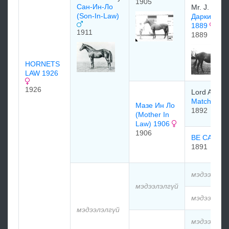
1905
Сан-Ин-Ло
Mr. J. Ha
(Son-In-Law)
Дарки Dark
1889
1911
1889
HORNETS
LAW 1926
1926
Lord Alingt
Matchmak
Мазе Ин Ло
1892
(Mother In
Law) 1906
1906
BE CANNI
1891
мэдээлэлг
мэдээлэлгүй
мэдээлэлг
мэдээлэлгүй
мэдээлэлг