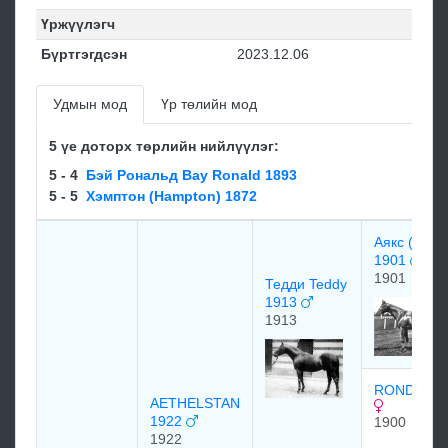
Үржүүлэгч
Бүртгэгдсэн
2023.12.06
Удмын мод
Үр төлийн мод
5 үе доторх төрлийн нийлүүлэг:
5 - 4
Бэй Рональд Bay Ronald 1893
5 - 5
Хэмптон (Hampton) 1872
Аякс (Ajax)
1901
1901
Тедди Teddy
1913
1913
RONDEAU 
AETHELSTAN
1922
1900
1922