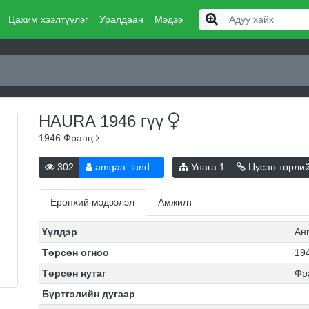
Цахим хээлтүүлэг
Уралдаан
Мэдээ
HAURA 1946
гүү
1946
Франц
302
amgaa_land...
Унага
1
Цусан төрли
Ерөнхий мэдээлэл
Амжилт
Үүлдэр
Ан
Төрсөн огноо
194
Төрсөн нутаг
Фр
Бүртгэлийн дугаар