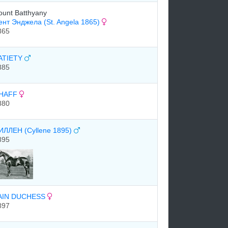
ount Batthyany
ент Энджела (St. Angela 1865)
865
ATIETY
885
HAFF
880
ИЛЛЕН (Cyllene 1895)
895
AIN DUCHESS
897