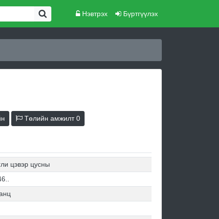
Нэвтрэх
Бүртгүүлэх
йн
Төлийн амжилт
0
гли цэвэр цусны
6..
анц