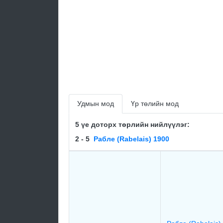
Удмын мод
Үр төлийн мод
5 үе доторх төрлийн нийлүүлэг:
2 - 5
Рабле (Rabelais) 1900