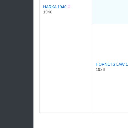
HARKA 1940
1940
HORNETS LAW 
1926