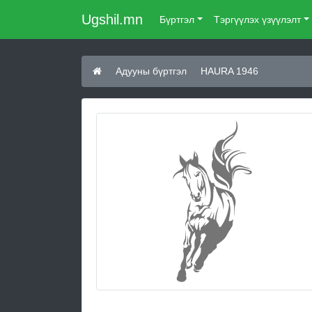
Ugshil.mn
Бүртгэл
Тэргүүлэх үзүүлэлт
Адууны бүртгэл
HAURA 1946