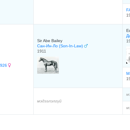
F
1
E
Д
Sir Abe Bailey
1
Сан-Ин-Ло (Son-In-Law)
1911
1926
М
1
м
мэдээлэлгүй
м