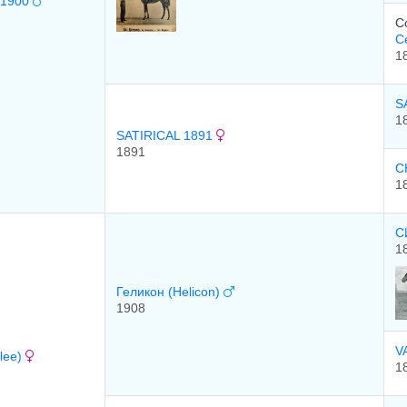
) 1900
C
С
1
S
1
SATIRICAL 1891
1891
C
1
С
1
Геликон (Helicon)
1908
V
lee)
1