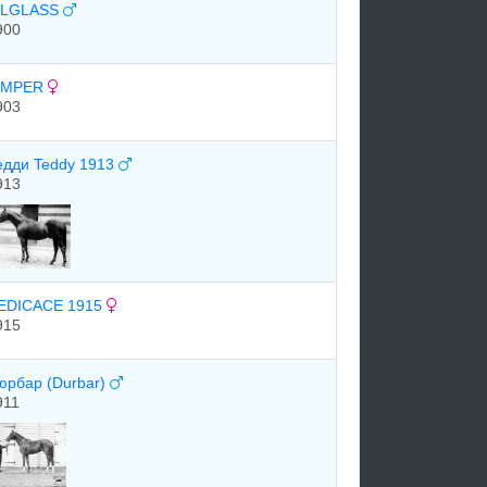
ILGLASS
900
IMPER
903
едди Teddy 1913
913
EDICACE 1915
915
юрбар (Durbar)
911