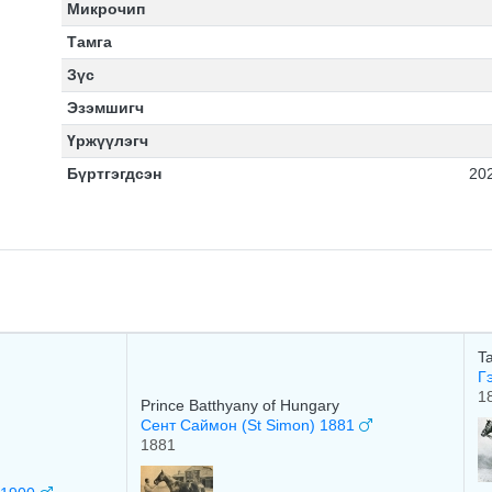
Микрочип
Тамга
Зүс
Эзэмшигч
Үржүүлэгч
Бүртгэгдсэн
20
T
Г
1
Prince Batthyany of Hungary
Сент Саймон (St Simon) 1881
1881