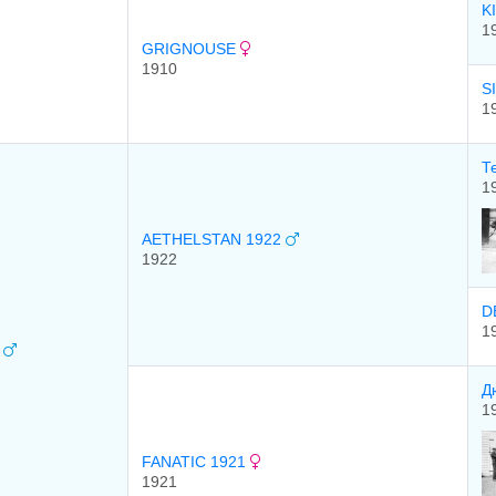
K
1
GRIGNOUSE
1910
S
1
Т
1
AETHELSTAN 1922
1922
D
1
3
Д
1
FANATIC 1921
1921