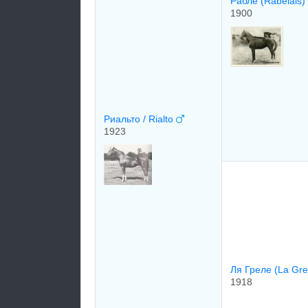
Рабле (Rabelais
1900
Риальто / Rialto
1923
Ля Греле (La Gre
1918