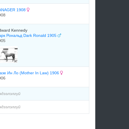
ANAGER 1908
908
dward Kennedy
арк Рональд Dark Ronald 1905
905
азе Ин Ло (Mother In Law) 1906
906
эдээлэлгүй
эдээлэлгүй