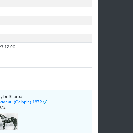
23.12.06
aylor Sharpe
элопин (Galopin) 1872
872