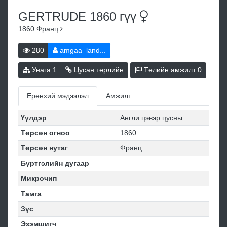
GERTRUDE 1860
гүү
1860
Франц
280
amgaa_land...
Унага
1
Цусан төрлийн
Төлийн амжилт
0
Ерөнхий мэдээлэл
Амжилт
Үүлдэр
Англи цэвэр цусны
Төрсөн огноо
1860..
Төрсөн нутаг
Франц
Бүртгэлийн дугаар
Микрочип
Тамга
Зүс
Эзэмшигч