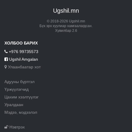
Ugshil.mn
© 2018-2026 Ugshil.mn
Бүх эрх хуулиар хамгаалагдсан.
Хувилбар 2.6
ХОЛБОО БАРИХ
+976 99735573
Ugshil Amgalan
Улаанбаатар хот
Адууны бүртгэл
Үржүүлэгчид
Цахим хээлтүүлэг
Уралдаан
Мэдээ, мэдээлэл
Нэвтрэх