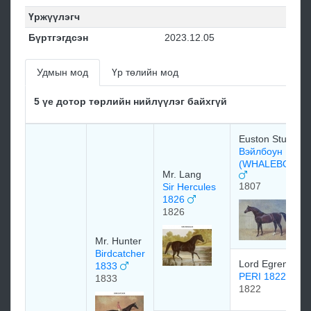
Үржүүлэгч
Бүртгэгдсэн
2023.12.05
Удмын мод
Үр төлийн мод
5 үе дотор төрлийн нийлүүлэг байхгүй
Euston Stud
Вэйлбоун
(WHALEBONE)
Mr. Lang
1807
Sir Hercules
1826
1826
Mr. Hunter
Birdcatcher
Lord Egremont
1833
PERI 1822
1833
1822