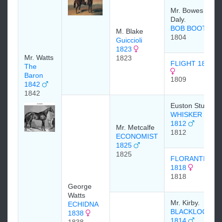
Mr. Bowes
Daly.
BOB BOOTY
M. Blake
1804
Guiccioli
1823
Mr. Watts
1823
FLIGHT 1809
The
Baron
1809
1842
1842
Euston Stud
WHISKER
1812
Mr. Metcalfe
1812
ECONOMIST
1825
1825
FLORANTHE
1818
1818
George
Watts
Mr. Kirby.
ECHIDNA
BLACKLOCK
1838
1814