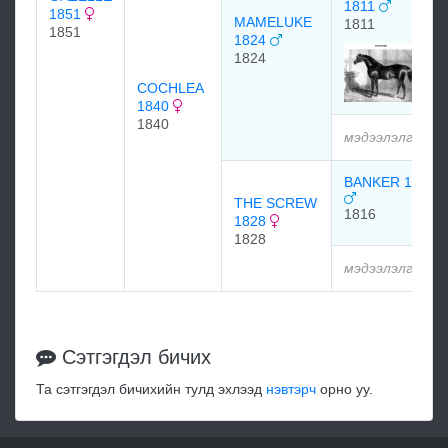
1811
1851
MAMELUKE
1811
1851
1824
1824
COCHLEA
1840
1840
мэдээлэлгүй
BANKER 1816
THE SCREW
1816
1828
1828
мэдээлэлгүй
Сэтгэгдэл бичих
Та сэтгэгдэл бичихийн тулд эхлээд
нэвтэрч
орно уу.