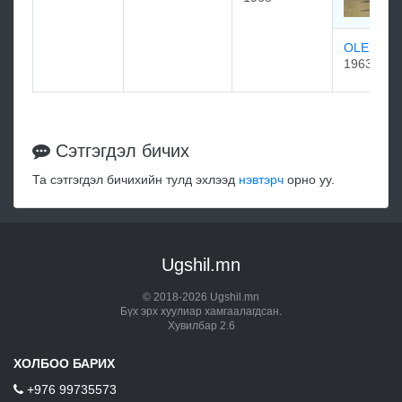
OLE LIZ 
1963
Сэтгэгдэл бичих
Та сэтгэгдэл бичихийн тулд эхлээд
нэвтэрч
орно уу.
Ugshil.mn
© 2018-2026 Ugshil.mn
Бүх эрх хуулиар хамгаалагдсан.
Хувилбар 2.6
ХОЛБОО БАРИХ
+976 99735573