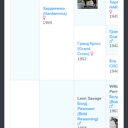
Харвест 
HARVEST
Хapдиeммa
(Hardiemma)
1949
1969
Грэндмас
Grandmas
Гpaнд Кpоcc
1942
(Grand
Cross)
1952
Блу Крос
CROSS
1946
William H
Perry
Болдниж
Leon Savage
(Boldnesi
Болд
Ризонинг
1963
(Bold
Reasoning)