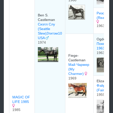
1968
Ризон Ту
Ben S.
(Reason T
Castleman
Сиэтл Слу
1963
(Seattle
Slew)3титэм10
USA
Ogden Ph
1974
Покер (Po
1963)
1963
Fiege-
Castleman
Май Чармер
(My
Charmer)
1969
Elizabeth
Фэйр Чар
(Fair Cha
1959
MAGIC OF
LIFE 1985
1985