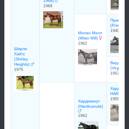
1968)
1968
Принцкил
(Princequi
1940
Милан Милл
(Milan Mill)
1962
Ширли
Хайтc
(Shirley
Bирджини
Heights)
(Virginia 
1975
1953
Хард Рид
HARD RI
1955
Xapдикaнут
(Hardicanute)
1962