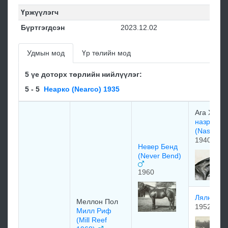
Үржүүлэгч
Бүртгэгдсэн
2023.12.02
Удмын мод
Үр төлийн мод
5 үе доторх төрлийн нийлүүлэг:
5 - 5
Неарко (Nearco) 1935
Ага Хан
назрулла
(Nasrulla
1940
Невер Бенд
(Never Bend)
1960
Лялюн (L
Mеллoн Пoл
1952
Милл Риф
(Mill Reef