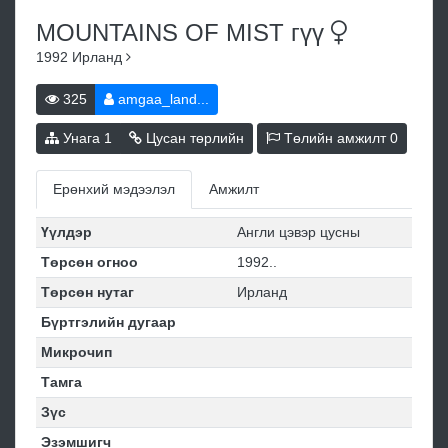
MOUNTAINS OF MIST
гүү
1992
Ирланд
325
amgaa_land...
Унага
1
Цусан төрлийн
Төлийн амжилт
0
Ерөнхий мэдээлэл
Амжилт
Үүлдэр
Англи цэвэр цусны
Төрсөн огноо
1992..
Төрсөн нутаг
Ирланд
Бүртгэлийн дугаар
Микрочип
Тамга
Зүс
Эзэмшигч