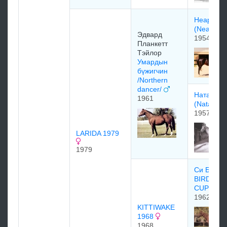
Неарктик
(Nearctic
Эдваpд
1954
Планкетт
Тэйлop
Умардын
бүжигчин
/Northern
dancer/
Наталма
1961
(Natalma
1957
LARIDA 1979
1979
Си Бёрд 
BIRD 196
CUPID)
1962
KITTIWAKE
1968
1968