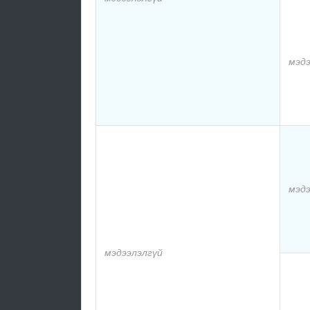
мэдэ
мэдэ
мэдээлэлгүй