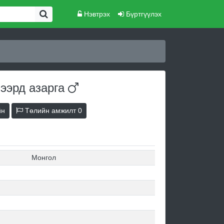
Нэвтрэх
Бүртгүүлэх
зээрд
азарга
йн
Төлийн амжилт
0
Монгол