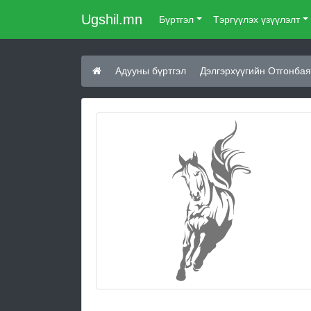
Ugshil.mn
Бүртгэл
Тэргүүлэх үзүүлэлт
Адууны бүртгэл
Дэлгэрхүүгийн Отгонба