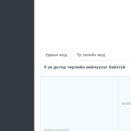
Удмын мод
Үр төлийн мод
5 үе дотор төрлийн нийлүүлэг байхгүй
мэдэ
мэдээлэлгүй