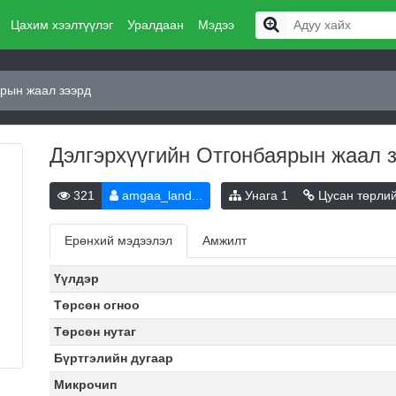
Цахим хээлтүүлэг
Уралдаан
Мэдээ
ярын жаал зээрд
Дэлгэрхүүгийн Отгонбаярын жаал 
321
amgaa_land...
Унага
1
Цусан төрли
Ерөнхий мэдээлэл
Амжилт
Үүлдэр
Төрсөн огноо
Төрсөн нутаг
Бүртгэлийн дугаар
Микрочип