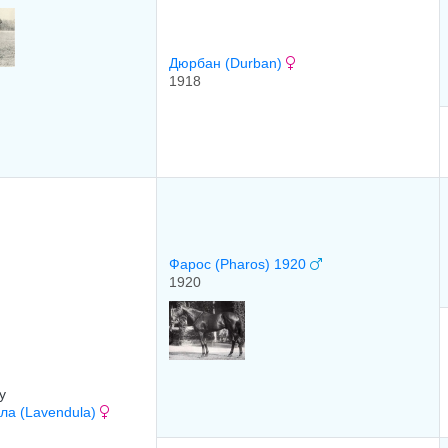
Дюрбан (Durban)
1918
Фарос (Pharos) 1920
1920
y
ла (Lavendula)