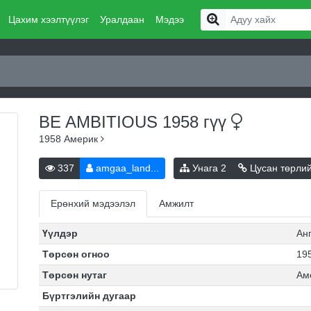
Цахим хээлтүүлэг
Уралдаан
Мэдээ
BE AMBITIOUS 1958
гүү
1958
Америк
337
amgaa_land...
Унага
2
Цусан төрли
Ерөнхий мэдээлэл
Амжилт
Үүлдэр
Ан
Төрсөн огноо
195
Төрсөн нутаг
Ам
Бүртгэлийн дугаар