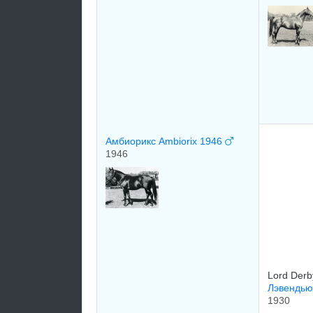
Амбиорикс Ambiorix 1946
1946
Lord Derb
Лэвендью
1930