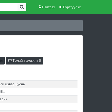
Нэвтрэх
Бүртгүүлэх
йн
Төлийн амжилт
0
гли цэвэр цусны
8..
ерик