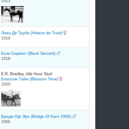
1913
Элен Де Труба (Helene de Troie)
1916
Блэк Сервэнт (Black Servant)
1918
E.R. Bradley, Idle Hour Stud
Блоссом Тайм (Blossom Time)
1920
Бридж Оф Эрн (Bridge Of Earn 1906)
1906