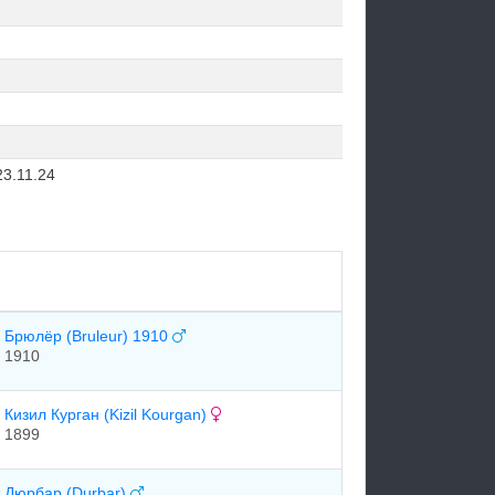
23.11.24
Брюлёр (Bruleur) 1910
1910
Кизил Курган (Kizil Kourgan)
1899
Дюрбар (Durbar)