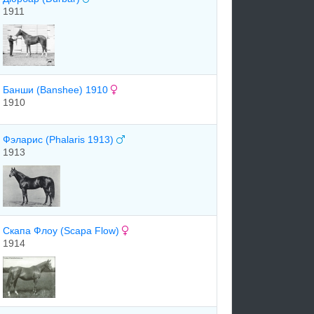
1911
Банши (Banshee) 1910
1910
Фэларис (Phalaris 1913)
1913
Cкaпa Флоу (Scapa Flow)
1914