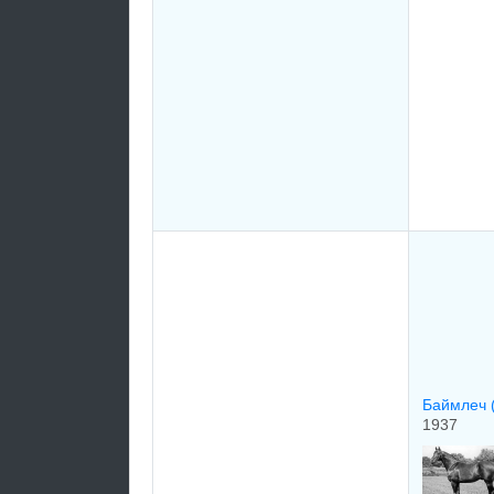
Баймлеч 
1937