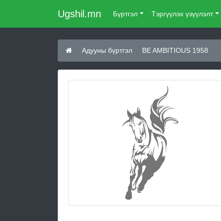
Ugshil.mn
Бүртгэл
Тэргүүлэх үзүүлэлт
Адууны бүртгэл
BE AMBITIOUS 1958