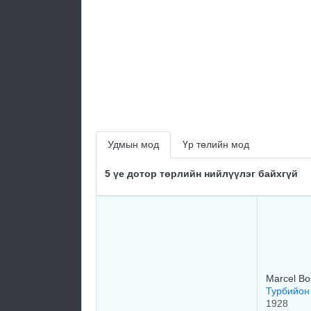
Удмын мод
Үр төлийн мод
5 үе дотор төрлийн нийлүүлэг байхгүй
Marcel Bo
Турбийон 
1928