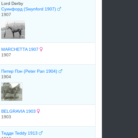
Lord Derby
Суинфорд (Swynford 1907)
1907
MARCHETTA 1907
1907
Питер Пэн (Peter Pan 1904)
1904
BELGRAVIA 1903
1903
Тедди Teddy 1913