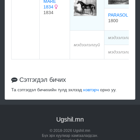
MARE
1834
1834
PARASOL
1800
мэдээлэлгүй
мэдээлэлгүй
мэдээлэлгүй
Сэтгэгдэл бичих
Та сэтгэгдэл бичихийн тулд эхлээд
нэвтэрч
орно уу.
Ugshil.mn
© 2018-2026 Ugshil.mn
Бүх эрх хуулиар хамгаалагдсан.