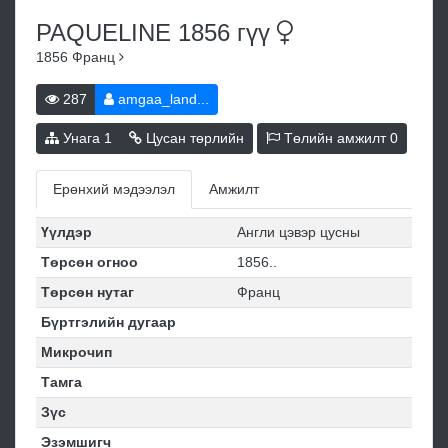
PAQUELINE 1856
гүү
1856
Франц
287
amgaa_land...
Унага
1
Цусан төрлийн
Төлийн амжилт
0
Ерөнхий мэдээлэл
Амжилт
Үүлдэр
Англи цэвэр цусны
Төрсөн огноо
1856..
Төрсөн нутаг
Франц
Бүртгэлийн дугаар
Микрочип
Тамга
Зүс
Эзэмшигч