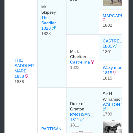
Mr.
Skipsey.
MARGARETTA
The
Saddler
1802
1828
1828
CASTREL
1801
Mr. L.
1801
Charlton.
THE
Castrellina
SADDLER
1823
Waxy mare
MARE
1815
1838
1815
1838
Sir H.
Williamson
Duke of
WALTON 1799
Grafton
1799
PARTISAN
1811
1811
PARTISAN