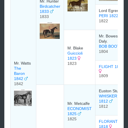
Mr. Hunter
Birdcatcher
Lord Egremont
1833
PERI 1822
1833
1822
Mr. Bowes
Daly.
BOB BOOTY
M. Blake
1804
Guiccioli
1823
Mr. Watts
1823
FLIGHT 1809
The
Baron
1809
1842
1842
Euston Stud
WHISKER
1812
Mr. Metcalfe
1812
ECONOMIST
1825
1825
FLORANTHE
1818