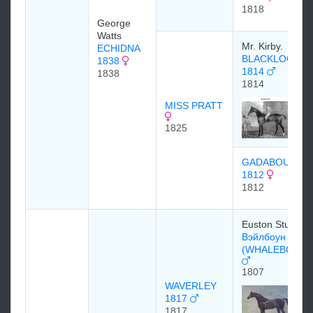
1818
George
Watts
Mr. Kirby.
ECHIDNA
BLACKLOCK
1838
1814
1838
1814
MISS PRATT
1825
GADABOUT
1812
1812
Euston Stud
Вэйлбоун
(WHALEBONE)
1807
WAVERLEY
1817
1817