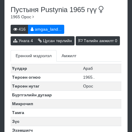
Пустыня Pustynia 1965
гүү
1965
Орос
416
amgaa_land...
Унага
4
Цусан төрлийн
Төлийн амжилт
0
Ерөнхий мэдээлэл
Амжилт
Үүлдэр
Араб
Төрсөн огноо
1965..
Төрсөн нутаг
Орос
Бүртгэлийн дугаар
Микрочип
Тамга
Зүс
Эзэмшигч