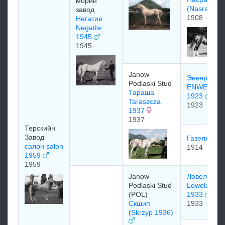
морин
(Nasra)
завод
1908
Негатив
Negatiw
1945
1945
Janow
Энвер бей
Podlaski Stud
ENWER BE
Тараша
1923
Taraszcza
1923
1937
1937
Терскийн
Завод
Газелла I
салон salon
1914
1959
1959
Janow
Ловелас
Podlaski Stud
Lowelas
(POL)
1933
Скшип
1933
(Skrzyp 1936)