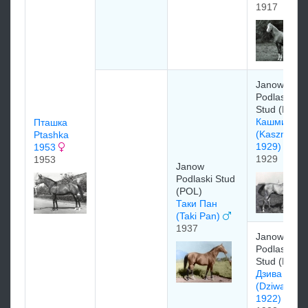
1917
Janow
Podlaski
Stud (POL)
Кашмир
Пташка
(Kaszmir
Ptashka
1929)
1953
1929
1953
Janow
Podlaski Stud
(POL)
Таки Пан
(Taki Pan)
1937
Janow
Podlaski
Stud (POL)
Дзива
(Dziwa
1922)