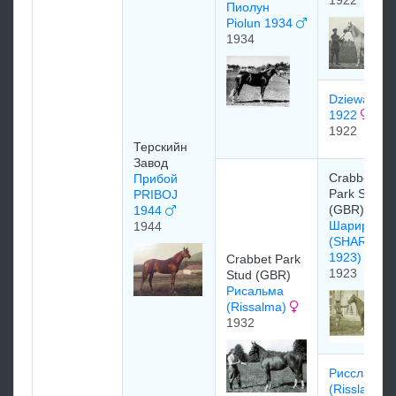
1922
Пиолун
Piolun 1934
1934
Dziewanna
1922
1922
Терскийн
Завод
Crabbet
Прибой
Park Stud
PRIBOJ
(GBR)
1944
Шарир
1944
(SHAREER
1923)
Crabbet Park
1923
Stud (GBR)
Рисальма
(Rissalma)
1932
Риссла
(Rissla)