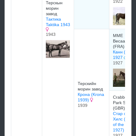
1922
Терскын
морин
завод
Тактика
Taktika 1943
1943
MME
Becaas
(FRA)
Канн (Kann
1927
1927
Терскийн
морин завод
Крона (Krona
Crabbet
1939)
Park Stud
1939
(GBR)
Стар оф зе
Хилс (Star
of the hills
1927)
1927