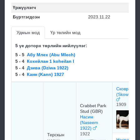
Үржүүлэгч
Бүртгэгдсэн
2023.11.22
Удмын мод
Үр төлийн мод
5 үе доторх төрлийн нийлүүлэг:
5 - 5
Абу Млех (Abu Mlech)
5 - 4
Кохейлан 1 koheilan I
5 - 4
Дзива (Dziwa 1922)
5 - 4
Канн (Kann) 1927
Сковронек
(Skowronek
1909
Crabbet Park
Stud (GBR)
Насим
(Naseem
1922)
1922
Терскын
Насра