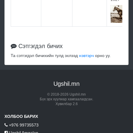
Сэтгэгдэл бичих
Та сэтгэгдэл бичихийн тулд эхлээд
нэвтэрч
орно уу.
Ugshil.mn
© 2018-2026 Ugshil.mn
Бүх эрх хуулиар хамгаалагдсан.
Хувилбар 2.6
ХОЛБОО БАРИХ
+976 99735573
Ugshil Amgalan