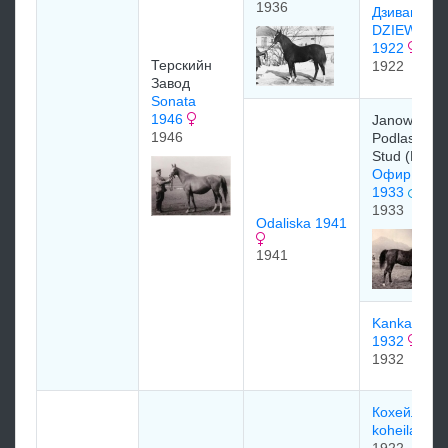
1936
Дзиванна
DZIEWANN
1922
Терскийн
1922
Завод
Sonata
1946
Janow
1946
Podlaski
Stud (POL)
Офир (Ofir
1933
1933
Odaliska 1941
1941
Kankara
1932
1932
Кохейлан 1
koheilan I