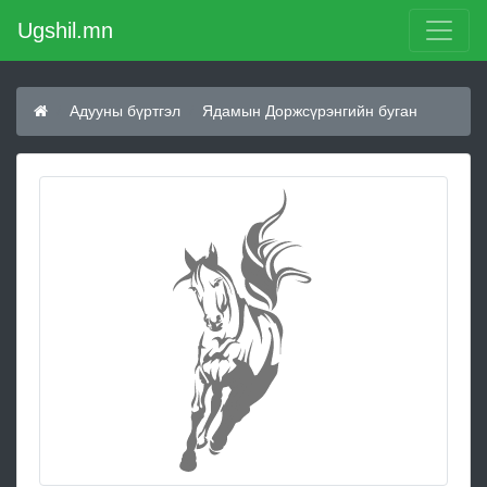
Ugshil.mn
Адууны бүртгэл
Ядамын Доржсүрэнгийн буган