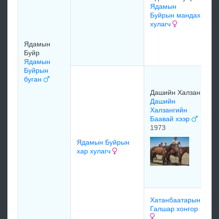
Ядамын
Буйрын мандах
хулагч
Я
Б
Б
Ядамын
х
Буйр
Ядамын
Буйрын
н
буган
Т
Дашийн Халзан
Д
Дашийн
Т
Халзангийн
ш
Баавай хээр
1
1973
Ядамын Буйрын
т
хар хулагч
Д
Ш
х
м
Хатанбаатарын
Галшар хонгор