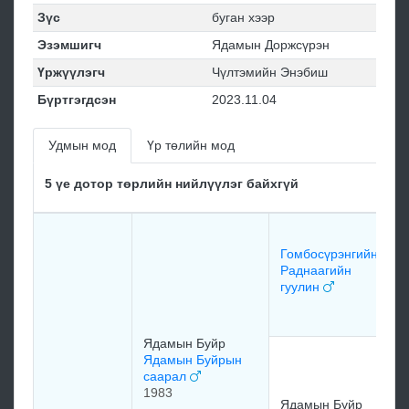
Зүс
буган хээр
Эзэмшигч
Ядамын Доржсүрэн
Үржүүлэгч
Чүлтэмийн Энэбиш
Бүртгэгдсэн
2023.11.04
Удмын мод
Үр төлийн мод
5 үе дотор төрлийн нийлүүлэг байхгүй
Б
Ж
Гомбосүрэнгийн
г
Раднаагийн
гуулин
м
Ядамын Буйр
Б
Ядамын Буйрын
у
саарал
М
1983
Ядамын Буйр
х