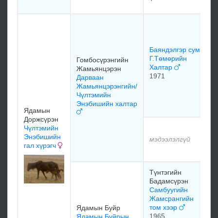
м
Б
п
Б
Баяндэлгэр сум
х
Г.Төмөрийн
Гомбосүрэнгийн
Халтар
Жамьянцэрэн
1971
Дарваан
Жамьянцэрэнгийн/
Чүлтэмийн
Энэбишийн халтар
м
Ядамын
Доржсүрэн
Чүлтэмийн
м
Энэбишийн
мэдээлэлгүй
гал хүрэгч
м
Түнтэгийн
м
Бадамсүрэн
Самбуугийн
Жамсрангийн
том хээр
Ядамын Буйр
м
1965
Ядамын Буйрын