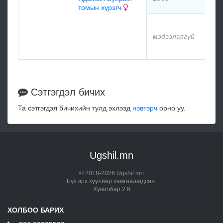
томын хүрэгч
м
мэдээлэлгүй
м
Сэтгэгдэл бичих
Та сэтгэгдэл бичихийн тулд эхлээд
нэвтэрч
орно уу.
Ugshil.mn
© 2018-2026 Ugshil.mn
Бүх эрх хуулиар хамгаалагдсан.
Хувилбар 2.6
ХОЛБОО БАРИХ