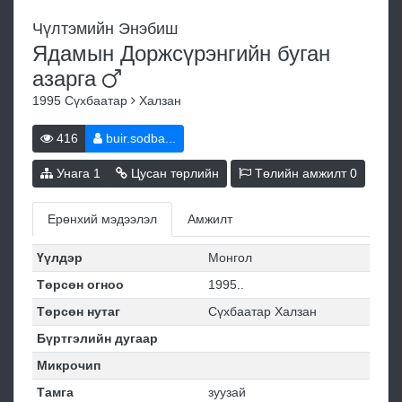
Чүлтэмийн Энэбиш
Ядамын Доржсүрэнгийн буган
азарга
1995
Сүхбаатар
Халзан
416
buir.sodba...
Унага
1
Цусан төрлийн
Төлийн амжилт
0
Ерөнхий мэдээлэл
Амжилт
Үүлдэр
Монгол
Төрсөн огноо
1995..
Төрсөн нутаг
Сүхбаатар Халзан
Бүртгэлийн дугаар
Микрочип
Тамга
зуузай