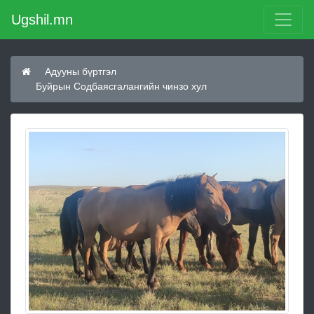
Ugshil.mn
Адууны бүртгэл
Буйрын Содбаясгалангийн чинзо хул