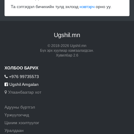
Та сэтгэгдэл бичихийн тулд эхлээд
нэвтэрч
орно уу.
Ugshil.mn
© 2018-2026 Ugshil.mn
Бүх эрх хуулиар хамгаалагдсан.
Хувилбар 2.6
ХОЛБОО БАРИХ
+976 99735573
Ugshil Amgalan
Улаанбаатар хот
Адууны бүртгэл
Үржүүлэгчид
Цахим хээлтүүлэг
Уралдаан