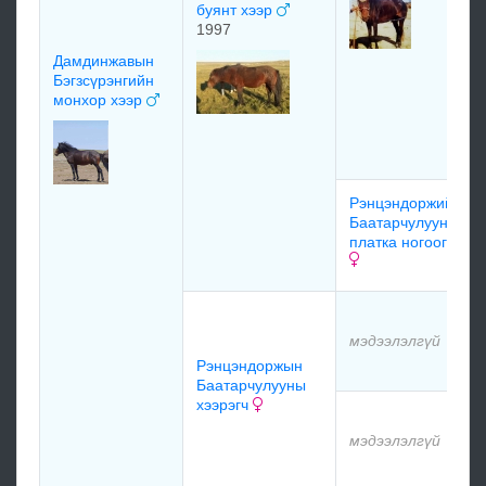
буянт хээр
1997
Дамдинжавын
Бэгзсүрэнгийн
монхор хээр
Рэнцэндоржийн
Баатарчулууны
платка ногоогч
мэдээлэлгүй
Рэнцэндоржын
Баатарчулууны
хээрэгч
мэдээлэлгүй