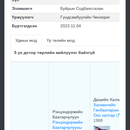
Эзэмшигч
Буйрын Содбаясгалан
Үржүүлэгч
Гүндсамбуугийн Чинзориг
Бүртгэгдсэн
2023.11.04
Удмын мод
Үр төлийн мод
5 үе дотор төрлийн нийлүүлэг байхгүй
Дашийн Халзан
Халзангийн
Ганбаатарын
Рэнцэндоржийн
Око халтар
Баатарчулуун
1988
Рэнцэндоржийн
Баатарчулууны