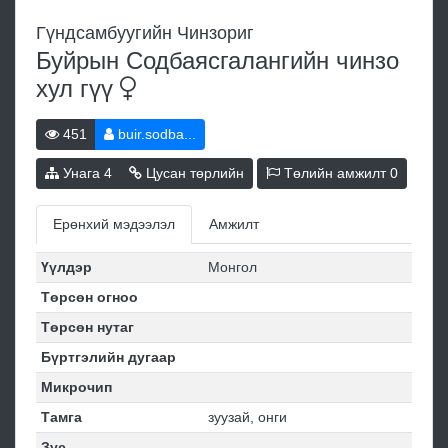
Гүндсамбуугийн Чинзориг
Буйрын Содбаясгалангийн чинзо
хул
гүү
451
buir.sodba...
Унага
4
Цусан төрлийн
Төлийн амжилт
0
Ерөнхий мэдээлэл
Амжилт
Үүлдэр
Монгол
Төрсөн огноо
Төрсөн нутаг
Бүртгэлийн дугаар
Микрочип
Тамга
зуузай, онги
Зүс