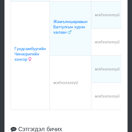
мэдээлэлгүй
Жамъяншаравын
Баттулгын хүрэн
халзан
мэдээлэлгүй
Гүндсамбуугийн
Чинзоригийн
хонгор
мэдээлэлгүй
мэдээлэлгүй
мэдээлэлгүй
Сэтгэгдэл бичих