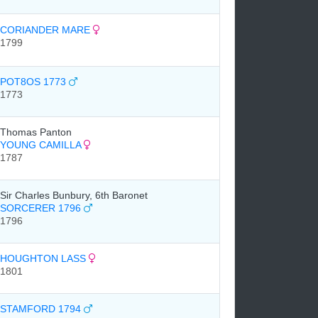
CORIANDER MARE
1799
POT8OS 1773
1773
Thomas Panton
YOUNG CAMILLA
1787
Sir Charles Bunbury, 6th Baronet
SORCERER 1796
1796
HOUGHTON LASS
1801
STAMFORD 1794