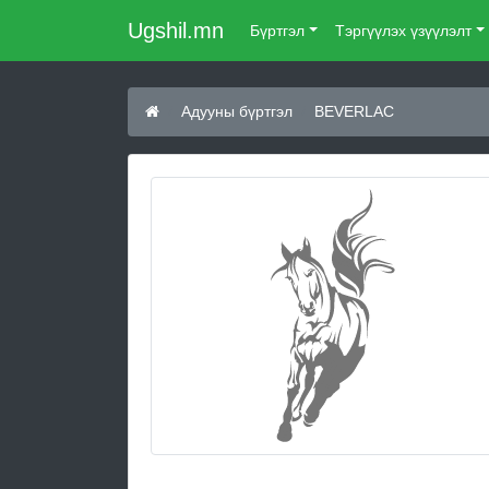
Ugshil.mn
Бүртгэл
Тэргүүлэх үзүүлэлт
Адууны бүртгэл
BEVERLAC