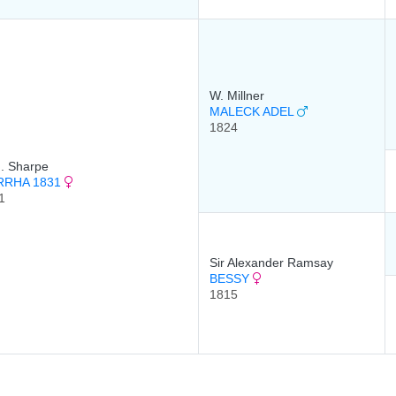
W. Millner
MALECK ADEL
1824
. Sharpe
RRHA 1831
1
Sir Alexander Ramsay
BESSY
1815