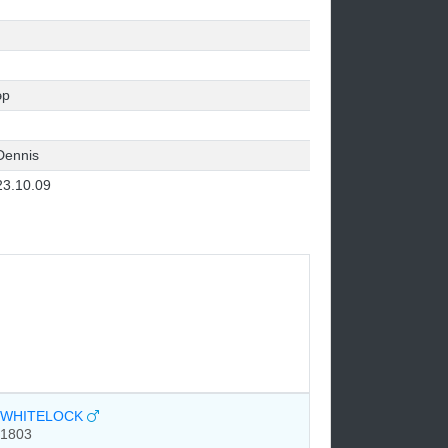
эр
Dennis
23.10.09
WHITELOCK
1803