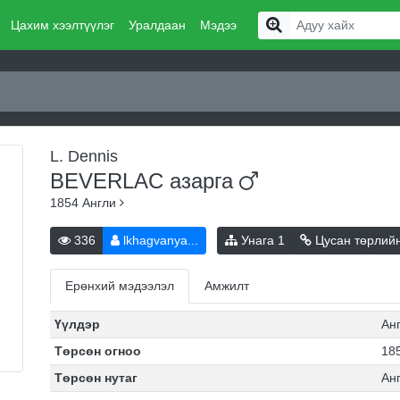
Цахим хээлтүүлэг
Уралдаан
Мэдээ
L. Dennis
BEVERLAC
азарга
1854
Англи
336
lkhagvanya...
Унага
1
Цусан төрлий
Ерөнхий мэдээлэл
Амжилт
Үүлдэр
Ан
Төрсөн огноо
185
Төрсөн нутаг
Ан