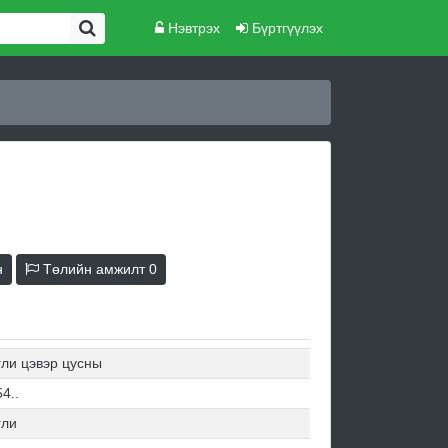
Нэвтрэх
Бүртгүүлэх
н
Төлийн амжилт
0
гли цэвэр цусны
4..
гли