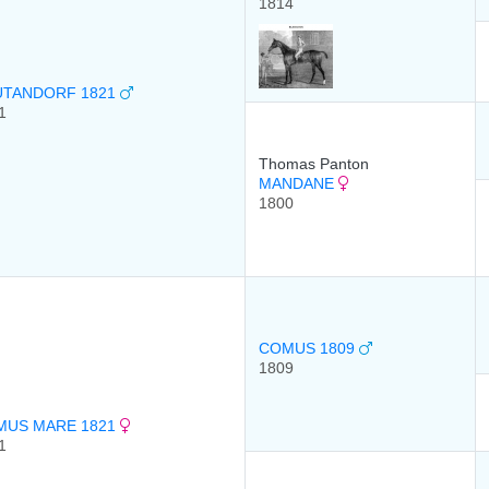
1814
UTANDORF 1821
1
Thomas Panton
MANDANE
1800
COMUS 1809
1809
MUS MARE 1821
1