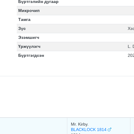
Бүртгэлийн дугаар
Микрочип
Тамга
Зүс
Хэ
Эзэмшигч
Үржүүлэгч
L. 
Бүртгэгдсэн
20
Mr. Kirby.
BLACKLOCK 1814