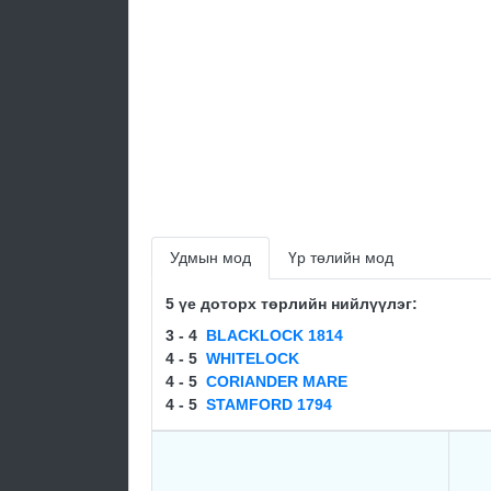
Удмын мод
Үр төлийн мод
5 үе доторх төрлийн нийлүүлэг:
3 - 4
BLACKLOCK 1814
4 - 5
WHITELOCK
4 - 5
CORIANDER MARE
4 - 5
STAMFORD 1794