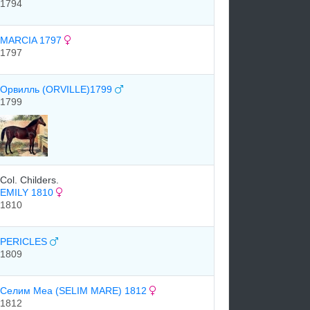
1794
MARCIA 1797
1797
Орвилль (ORVILLE)1799
1799
Col. Childers.
EMILY 1810
1810
PERICLES
1809
Селим Меа (SELIM MARE) 1812
1812