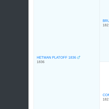
BR
182
HETMAN PLATOFF 1836
1836
CO
182