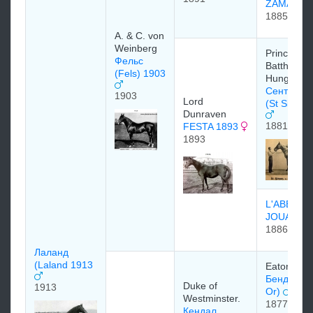
ZAMA
1885
A. & C. von
Weinberg
Prince
Фельс
Batthyany 
(Fels) 1903
Hungary
Сент Сай
1903
Lord
(St Simon
Dunraven
1881
FESTA 1893
1893
L'ABBESS
JOUARR
1886
Лаланд
(Laland 1913
Eaton Stu
Бенд Ор (
Duke of
1913
Or)
Westminster.
1877
Кендал