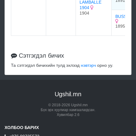
1891
LAMBALLE
1904
1904
BUSSERL 
1895
Сэтгэгдэл бичих
Та сэтгэгдэл бичихийн тулд эхлээд
нэвтэрч
орно уу.
Ugshil.mn
© 2018-2026 Ugshil.mn
Бүх эрх хуулиар хамгаалагдсан.
Хувилбар 2.6
ХОЛБОО БАРИХ