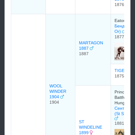
1876
Eaton Stu
Бенд Ор (
Or)
1877
MARTAGON
1887
1887
TIGER LI
1875
WOOL
WINDER
Prince
1904
Batthyany 
1904
Hungary
Сент Сай
(St Simon
ST
1881
WINDELINE
1899