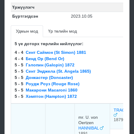
Үржүүлэгч
Бүртгэгдсэн
2023.10.05
Удмын мод
Үр төлийн мод
5 үе доторх төрлийн нийлүүлэг:
4 - 4
Сент Саймон (St Simon) 1881
4 - 4
Бенд Ор (Bend Or)
5 - 5
Гэлопин (Galopin) 1872
5 - 5
Сент Энджела (St. Angela 1865)
5 - 5
Донкастер (Doncaster)
5 - 5
Роудж Роуз (Rouge Rose)
5 - 5
Макарони Macaroni 1860
5 - 5
Хэмптон (Hampton) 1872
TRACHEN
mr. U. von
1879
Oertzen
HANNIBAL
1891