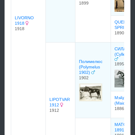
1899
LIVORNO
QUEEN O
1918
SPRING 1
1918
1890
СИЛЛЕН
(Cyllene 1
Полимелюс
1895
(Polymelus
1902)
1902
Мэйд Мар
LIPOTVAR
(Maid Mar
1912
1886
1912
MATCHB
1891