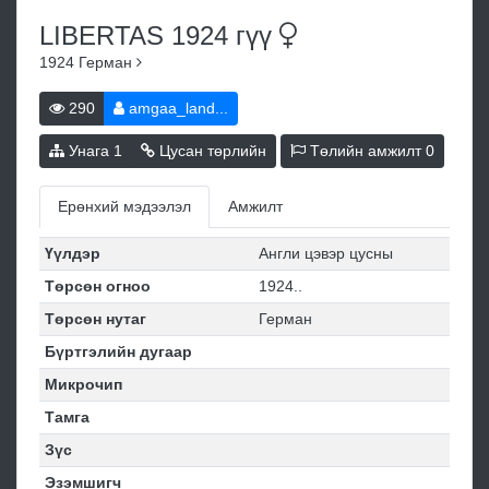
LIBERTAS 1924
гүү
1924
Герман
290
amgaa_land...
Унага
1
Цусан төрлийн
Төлийн амжилт
0
Ерөнхий мэдээлэл
Амжилт
Үүлдэр
Англи цэвэр цусны
Төрсөн огноо
1924..
Төрсөн нутаг
Герман
Бүртгэлийн дугаар
Микрочип
Тамга
Зүс
Эзэмшигч