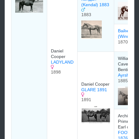
(Kendal) 1883
1883
Вайндерм
(Winderm
1870
Daniel
Cooper
William
LADYLAND
Cavendish
Bentinck
1898
Ayrshire 
1885
Daniel Cooper
GLARE 1891
1891
Archibald
Primrose, 
Earl of Ro
FOOTLIG
1876