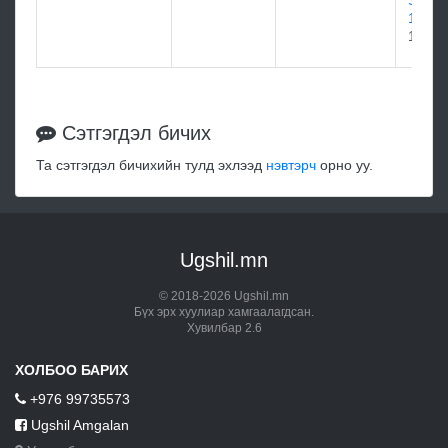
SILVI
1768
1768
Сэтгэгдэл бичих
Та сэтгэгдэл бичихийн тулд эхлээд
нэвтэрч
орно уу.
Ugshil.mn
© 2018-2026 Ugshil.mn
Бүх эрх хуулиар хамгаалагдсан.
Хувилбар 2.6
ХОЛБОО БАРИХ
+976 99735573
Ugshil Amgalan