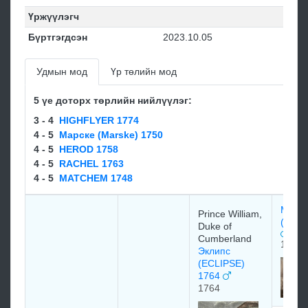
Үржүүлэгч
Бүртгэгдсэн
2023.10.05
Удмын мод
Үр төлийн мод
5 үе доторх төрлийн нийлүүлэг:
3 - 4
HIGHFLYER 1774
4 - 5
Марске (Marske) 1750
4 - 5
HEROD 1758
4 - 5
RACHEL 1763
4 - 5
MATCHEM 1748
Марс
Prince William,
(Mars
Duke of
Cumberland
1750
Эклипс
(ECLIPSE)
1764
1764