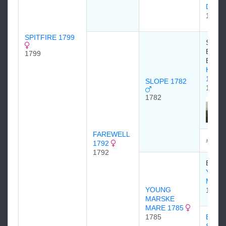
DOV
1764
SPITFIRE 1799
Sir Ch
Bunbur
1799
Baron
HIGH
1774
SLOPE 1782
1774
1782
FAREWELL
мэдээ
1792
1792
Edwar
YOU
MAR
YOUNG
1771
MARSKE
MARE 1785
1785
BROT