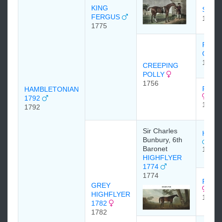
KING
SPIL
FERGUS
1749
1775
PORT
OTHE
1743
CREEPING
POLLY
1756
FANN
HAMBLETONIAN
1792
1751
1792
Sir Charles
HERO
Bunbury, 6th
Baronet
1758
HIGHFLYER
1774
1774
RACH
GREY
HIGHFLYER
1763
1782
1782