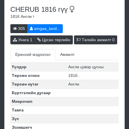
CHERUB 1816
гүү
1816
Англи
305
amgaa_land...
Унага
1
Цусан төрлийн
Төлийн амжилт
0
Ерөнхий мэдээлэл
Амжилт
Үүлдэр
Англи цэвэр цусны
Төрсөн огноо
1816..
Төрсөн нутаг
Англи
Бүртгэлийн дугаар
Микрочип
Тамга
Зүс
Эзэмшигч