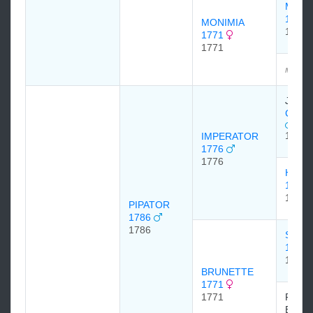
MATC
1748
MONIMIA
1748
1771
1771
мэдээ
John W
CON
1767
IMPERATOR
1776
1776
HERO
1771
1771
PIPATOR
1786
1786
SQUI
1754
1754
BRUNETTE
1771
1771
Pereg
Bertie