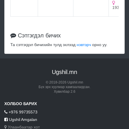
1933
Сэтгэгдэл бичих
Та сэтгэгдэл бичихийн тулд эхлээд
нэвтэрч
орно уу.
Ugshil.mn
© 2018-2026 Ugshil.mn
Бүх эрх хуулиар хамгаалагдсан.
Хувилбар 2.6
ХОЛБОО БАРИХ
+976 99735573
Ugshil Amgalan
Улаанбаатар хот