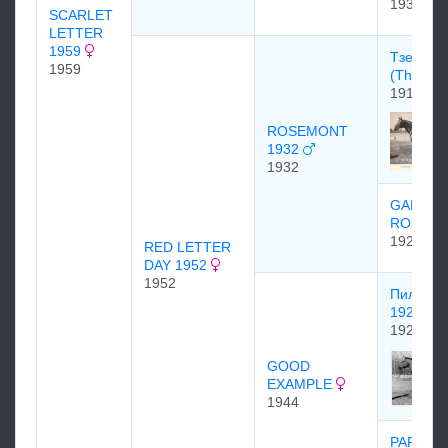
1935
SCARLET
LETTER
1959
Тзе Пор
1959
(The Por
1915
ROSEMONT
1932
1932
GARDE
ROSE 1
1923
RED LETTER
DAY 1952
1952
Пилат (Pi
1928
1928
GOOD
EXAMPLE
1944
PARADE 