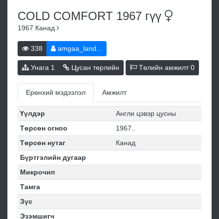
COLD COMFORT 1967
гүү
1967
Канад
338
amgaa_land...
Унага
1
Цусан төрлийн
Төлийн амжилт
0
Ерөнхий мэдээлэл
Амжилт
Үүлдэр
Англи цэвэр цусны
Төрсөн огноо
1967..
Төрсөн нутаг
Канад
Бүртгэлийн дугаар
Микрочип
Тамга
Зүс
Эзэмшигч