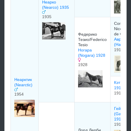
Неарко
(Nearco) 1935
1935
Comte d
Nicolay 
de Ghee
Федерико
Авресак
Тезио/Federico
(Havres
Tesio
1915
Ногара
(Nogara) 1928
1928
Неарктик
Кэтнип (
(Nearctic)
1910)
1910
1954
Гейнсбо
(Gainsb
1915
1915
Лоpд Дepби