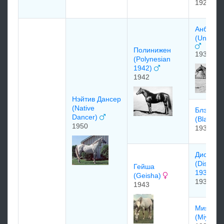
1924
Aнбpэйк
(Unbreak
Полинижен
1935
(Polynesian
1942)
1942
Нэйтив Дансер
(Native
Блэк По
Dancer)
(Black Po
1950
1936
Диcкаве
(Discove
Гейша
1931
(Geisha)
1931
1943
Мияко
(Miyako