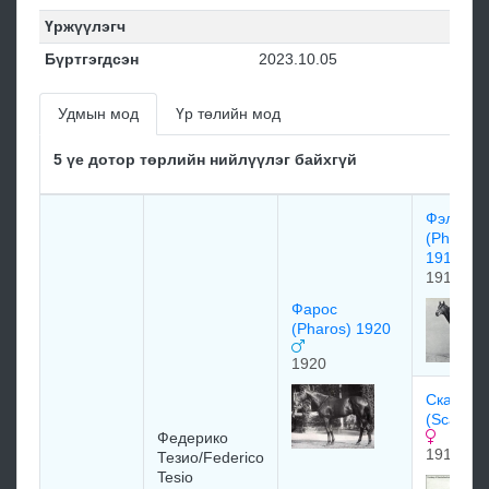
Үржүүлэгч
Бүртгэгдсэн
2023.10.05
Удмын мод
Үр төлийн мод
5 үе дотор төрлийн нийлүүлэг байхгүй
Фэларис
(Phalaris
1913)
1913
Фарос
(Pharos) 1920
1920
Cкaпa Ф
(Scapa F
Федерико
1914
Тезио/Federico
Tesio