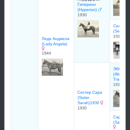
Гиперион
(Hyperion)
1930
Силин
(Selene)
1919
Лeди Анджeла
(Lady Angela)
1944
Эбботс 
(Abbot's
Trace)
1917
Сиcтeр Сaрa
(Sister
Sarah)1930
1930
Cарита
(Sarita) 