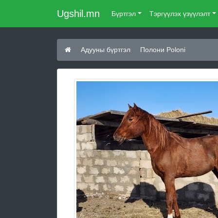
Ugshil.mn
Бүртгэл
Тэргүүлэх үзүүлэлт
Адууны бүртгэл
Полони Poloni