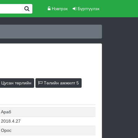
Нэвтрэх
Бүртгүүлэх
Цусан төрлийн
Төлийн амжилт
5
Араб
2018.4.27
Орос