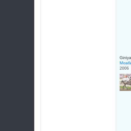
Giniya
Моаб
2006