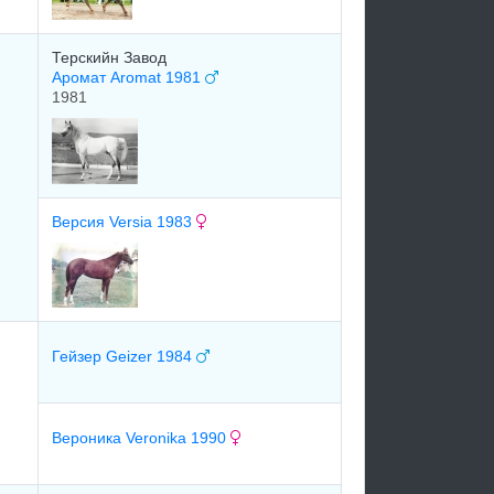
Терскийн Завод
Аромат Aromat 1981
1981
Версия Versia 1983
Гейзер Geizer 1984
Вероника Veronika 1990