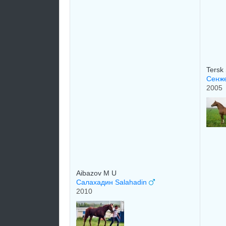
Tersk
Сенж
2005
Aibazov M U
Салахадин Salahadin
2010