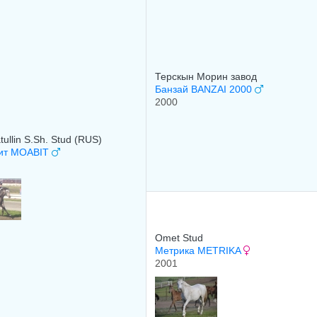
Терскын Морин завод
Банзай BANZAI 2000
2000
tullin S.Sh. Stud (RUS)
ит MOABIT
Omet Stud
Метрика METRIKA
2001