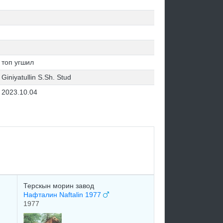
топ угшил
Giniyatullin S.Sh. Stud
2023.10.04
Терскын морин завод
Нафталин Naftalin 1977
1977