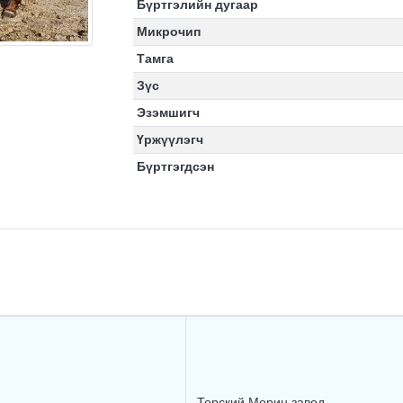
Бүртгэлийн дугаар
Микрочип
Тамга
Зүс
Эзэмшигч
Үржүүлэгч
Бүртгэгдсэн
Терский Морин завод