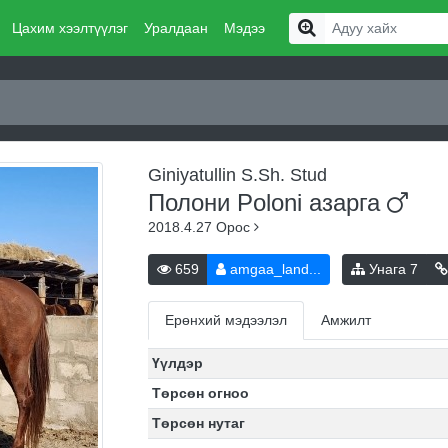
Цахим хээлтүүлэг
Уралдаан
Мэдээ
Giniyatullin S.Sh. Stud
Полони Poloni
азарга
2018.4.27
Орос
659
amgaa_land...
Унага
7
Ерөнхий мэдээлэл
Амжилт
Үүлдэр
Төрсөн огноо
Төрсөн нутаг