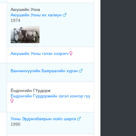
Аюушийн Ухна
Аюушийн Ухны их халиун
1974
Аюушийн Ухны гэлэн хээрэгч
Ванчинхүүгийн Баяраагийн хүрэн
Ёндонгийн ГҮрдорж
Ёндонгийн Гүрдоржийн зэгэл хонгор гүү
Ухны Эрдэнэбаярын ооёо шарга
1990