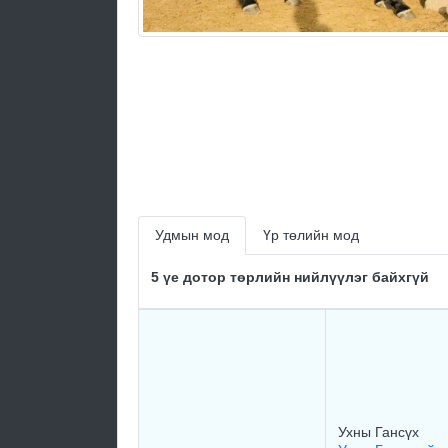
Удмын мод
Үр төлийн мод
5 үе дотор төрлийн нийлүүлэг байхгүй
Ухны Гансүх