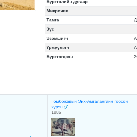
Бүртгэлийн дугаар
Микрочип
Тамга
Д
Зүс
Эзэмшигч
А
Үржүүлэгч
А
Бүртгэгдсэн
2
Гомбожавын Энх-Амгалангийн гоосой
хүрэн
1985