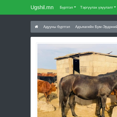
Ugshil.mn
Бүртгэл
Тэргүүлэх үзүүлэлт
Адууны бүртгэл
Адъяагийн Бум-Эрдэний