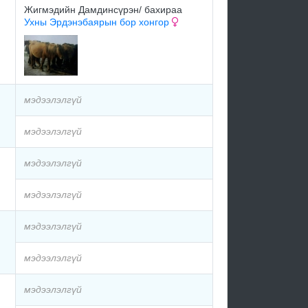
Жигмэдийн Дамдинсүрэн/ бахираа
Ухны Эрдэнэбаярын бор хонгор
мэдээлэлгүй
мэдээлэлгүй
мэдээлэлгүй
мэдээлэлгүй
мэдээлэлгүй
мэдээлэлгүй
мэдээлэлгүй