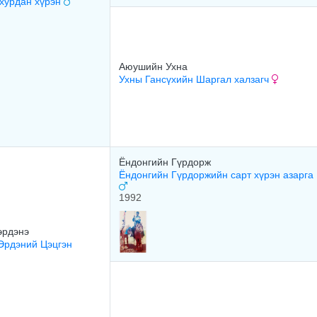
 хурдан хүрэн
Аюушийн Ухна
Ухны Гансүхийн Шаргал халзагч
Ёндонгийн Гүрдорж
Ёндонгийн Гүрдоржийн сарт хүрэн азарга
1992
эрдэнэ
Эрдэний Цэцгэн