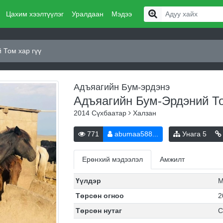
Цахим хээлтүүлэг
Уралдаан
Мэдээ
 Том хар гүү
Адъяагийн Бум-эрдэнэ
Адъяагийн Бум-Эрдэний То
2014
Сүхбаатар
Халзан
771
abumaa588...
Унага
5
Ерөнхий мэдээлэл
Амжилт
Үүлдэр
М
Төрсөн огноо
2
Төрсөн нутаг
С