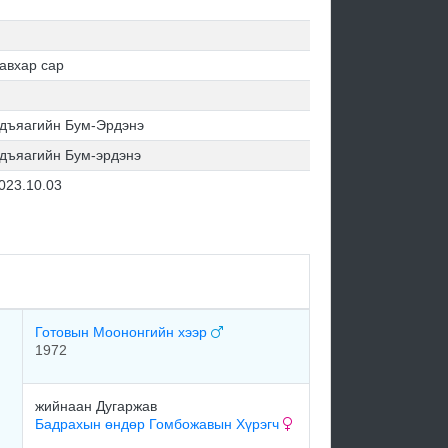
авхар сар
дъяагийн Бум-Эрдэнэ
дъяагийн Бум-эрдэнэ
023.10.03
Готовын Моононгийн хээр
1972
жийнаан Дугаржав
Бадрахын өндөр Гомбожавын Хүрэгч