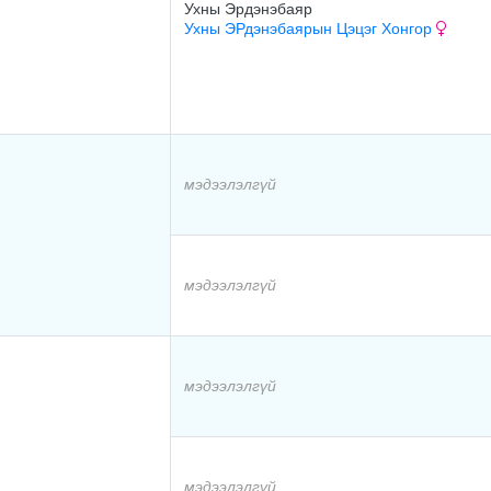
Ухны Эрдэнэбаяр
Ухны ЭРдэнэбаярын Цэцэг Хонгор
мэдээлэлгүй
мэдээлэлгүй
мэдээлэлгүй
мэдээлэлгүй