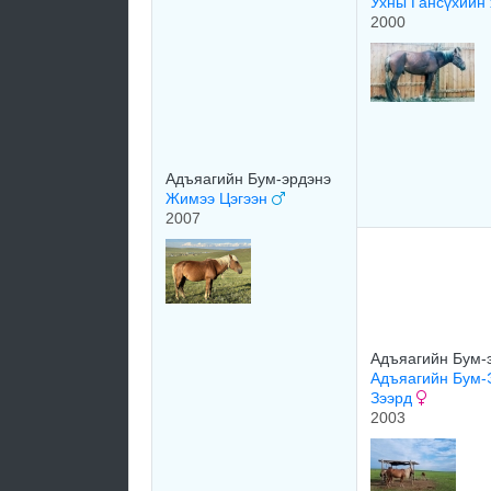
Ухны Гансүхийн
2000
Адъяагийн Бум-эрдэнэ
Жимээ Цэгээн
2007
Адъяагийн Бум-
Адъяагийн Бум-
Зээрд
2003