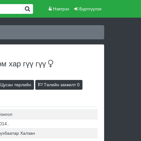
Нэвтрэх
Бүртгүүлэх
м хар гүү
гүү
Цусан төрлийн
Төлийн амжилт
0
онгол
014..
үхбаатар Халзан