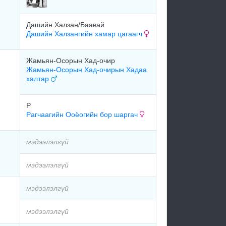
Дашийн Халзан/Баавай
Дашийн Халзангийн хамар цагаагч
Жамьян-Осорын Хад-очир
Жамьян-Осорын Хад-очирын Хадаа
халтар
Р
Рагчаагийн Ооёогийн бор шаргач
мэдээлэлгүй
мэдээлэлгүй
мэдээлэлгүй
мэдээлэлгүй