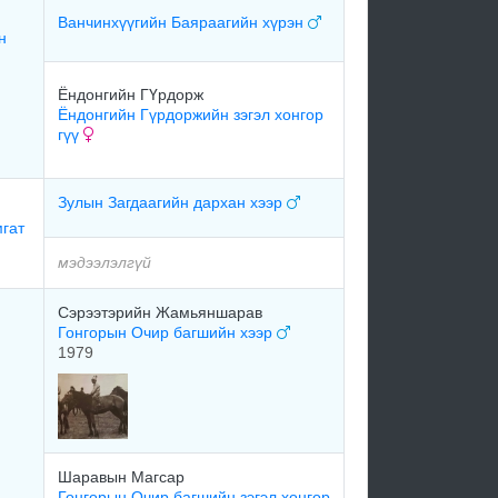
Ванчинхүүгийн Баяраагийн хүрэн
н
Ёндонгийн ГҮрдорж
Ёндонгийн Гүрдоржийн зэгэл хонгор
гүү
Зулын Загдаагийн дархан хээр
гат
мэдээлэлгүй
Сэрээтэрийн Жамьяншарав
Гонгорын Очир багшийн хээр
1979
Шаравын Магсар
Гонгорын Очир багшийн зэгэл хонгор