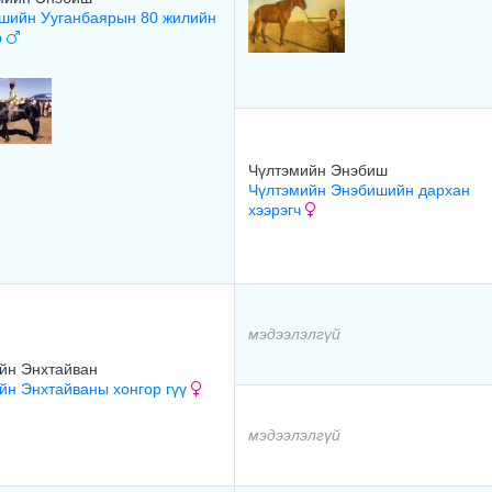
шийн Ууганбаярын 80 жилийн
р
Чүлтэмийн Энэбиш
Чүлтэмийн Энэбишийн дархан
хээрэгч
мэдээлэлгүй
йн Энхтайван
йн Энхтайваны хонгор гүү
мэдээлэлгүй