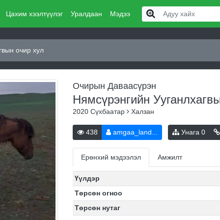
Цахим хээлтүүлэг
Уралдаан
Мэдээ
гвын очир хул
Очирын Даваасүрэн
Нямсүрэнгийн Ууганлхагвы
2020
Сүхбаатар
Халзан
438
amgaa_land...
Унага
0
Ерөнхий мэдээлэл
Амжилт
Үүлдэр
Төрсөн огноо
Төрсөн нутаг