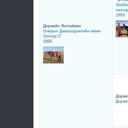
Энэби
халта
1993
Доржийн Энхтайван
Очирын Даваасүрэнгийн өвгөн
Хонгор
2005
Доржи
Доржи