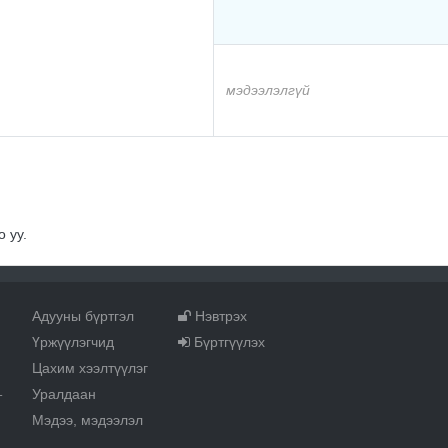
мэдээлэлгүй
 уу.
Адууны бүртгэл
Нэвтрэх
Үржүүлэгчид
Бүртгүүлэх
Цахим хээлтүүлэг
Уралдаан
т
Мэдээ, мэдээлэл