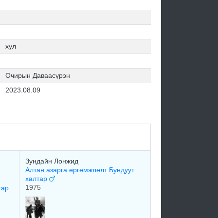
хул
Очирын Даваасүрэн
2023.08.09
Зундайн Лонжид
Алтан азарга өргөмжлөлт Бундуут
халтар
1975
тар