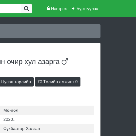
Нэвтрэх
Бүртгүүлэх
н очир хул
азарга
Цусан төрлийн
Төлийн амжилт
0
Монгол
2020..
Сүхбаатар Халзан