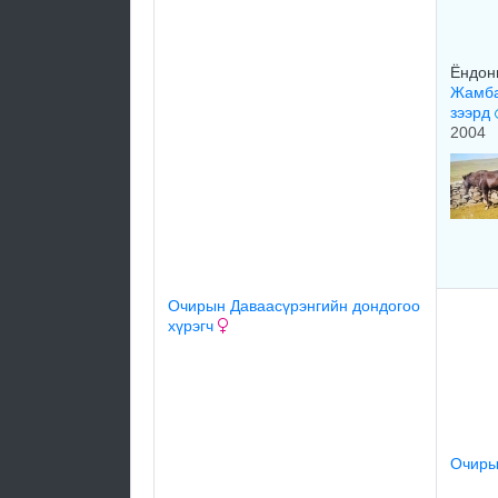
Ёндон
Жамба
зээрд
2004
Очирын Даваасүрэнгийн дондогоо
хүрэгч
Очиры