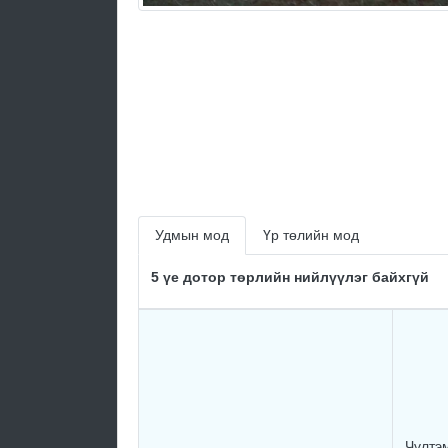
Удмын мод
Үр төлийн мод
5 үе дотор төрлийн нийлүүлэг байхгүй
Чүлтэ