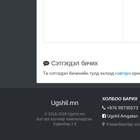
Сэтгэгдэл бичих
Та сэтгэгдэл бичихийн тулд эхлээд
нэвтэрч
орно
ХОЛБОО БАРИХ
Ugshil.mn
+976 99735573
© 2018-2026 Ugshil.mn
Ugshil Amgalan
Бүх эрх хуулиар хамгаалагдсан.
Улаанбаатар хо
Хувилбар 2.6