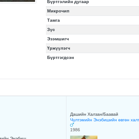
Бүртгэлийн дугаар
Микрочип
Тамга
Зүс
Эзэмшигч
Үржүүлэгч
Бүртгэгдсэн
Дашийн Халзан/Баавай
Чүлтэмийн Энэбишийн өвгөн хал
1986
мийн Энэбиш