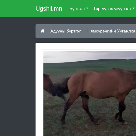
Ugshil.mn
Бүртгэл
Тэргүүлэх үзүүлэлт
Адууны бүртгэл
Нямсүрэнгийн Ууганлха