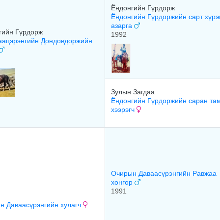
Ёндонгийн Гүрдорж
Ёндонгийн Гүрдоржийн сарт хүрэ
азарга
гийн Гүрдорж
1992
ацэрэнгийн Дондовдоржийн
Зулын Загдаа
Ёндонгийн Гүрдоржийн саран там
хээрэгч
Очирын Даваасүрэнгийн Равжаа
хонгор
1991
н Даваасүрэнгийн хулагч