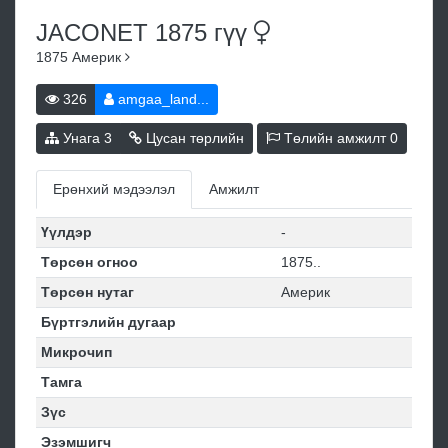
JACONET 1875
гүү
1875
Америк
326
amgaa_land...
Унага
3
Цусан төрлийн
Төлийн амжилт
0
Ерөнхий мэдээлэл
Амжилт
Үүлдэр
-
Төрсөн огноо
1875..
Төрсөн нутаг
Америк
Бүртгэлийн дугаар
Микрочип
Тамга
Зүс
Эзэмшигч