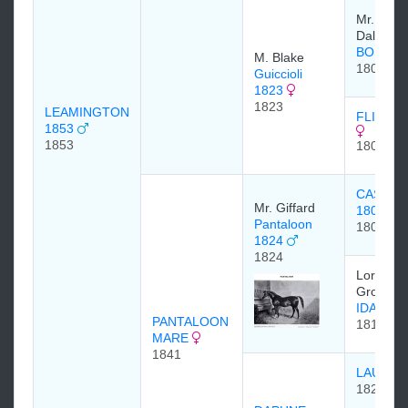
Mr. Bow
Daly.
BOB B
M. Blake
1804
Guiccioli
1823
1823
LEAMINGTON
FLIGHT 
1853
1853
1809
CASTRE
Mr. Giffard
1801
Pantaloon
1801
1824
1824
Lord
Grosveno
IDALIA 
PANTALOON
1815
MARE
1841
LAUREL
1824