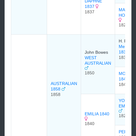
DAPHNE
1837
MAID O
1837
HONOR 
1829
H. Robin
Melbour
1834
John Bowes
1834
WEST
AUSTRALIAN
1850
MOWER
1843
AUSTRALIAN
1843
1858
1858
YOUNG
EMILIUS
EMILIA 1840
1823
1840
PERSIA