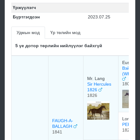
Үржүүлэгч
Бүртгэгдсэн
2023.07.25
Удмын мод
Үр төлийн мод
5 үе дотор төрлийн нийлүүлэг байхгүй
Euston S
Вэйлбоу
(WHALE
Mr. Lang
1807
Sir Hercules
1826
1826
Lord Eg
FAUGH-A-
PERI 18
BALLAGH
1822
1841