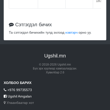
1834
Сэтгэгдэл бичих
Та сэтгэгдэл бичихийн тулд эхлээд
нэвтэрч
орно уу.
Ugshil.mn
© 2018-2026 Ugshil.mn
Бүх эрх хуулиар хамгаалагдсан.
Хувилбар 2.6
ХОЛБОО БАРИХ
+976 99735573
Ugshil Amgalan
Улаанбаатар хот