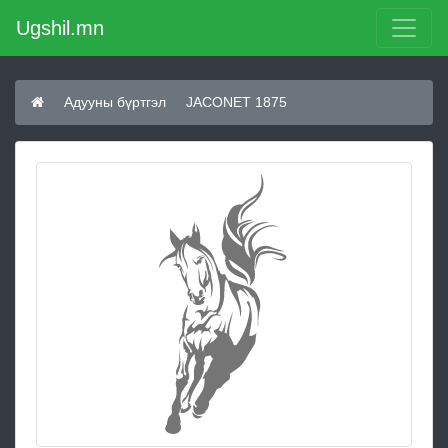
Ugshil.mn
Адууны бүртгэл
JACONET 1875