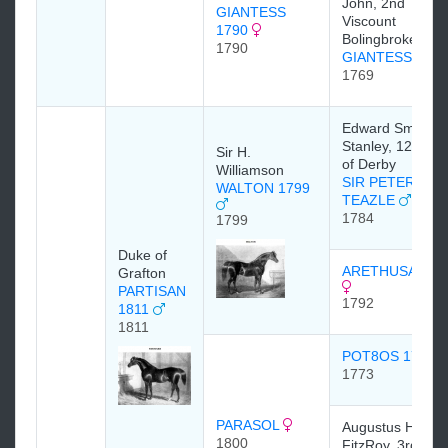
John, 2nd
GIANTESS
Viscount
1790
Bolingbroke
1790
GIANTESS
1769
Edward Smith-
Stanley, 12th Ear
Sir H.
of Derby
Williamson
SIR PETER
WALTON 1799
TEAZLE
1784
1799
Duke of
ARETHUSA 179
Grafton
PARTISAN
1792
1811
1811
POT8OS 1773
1773
PARASOL
Augustus Henry
1800
FitzRoy, 3rd Du