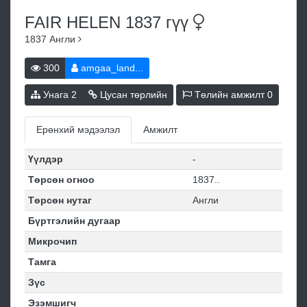
FAIR HELEN 1837
гүү
1837
Англи
300
amgaa_land...
Унага
2
Цусан төрлийн
Төлийн амжилт
0
Ерөнхий мэдээлэл
Амжилт
Үүлдэр
-
Төрсөн огноо
1837..
Төрсөн нутаг
Англи
Бүртгэлийн дугаар
Микрочип
Тамга
Зүс
Эзэмшигч