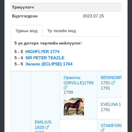
Үржүүлэгч
Бүртгэгдсэн
2023.07.25
Удмын мод
Үр төлийн мод
5 үе доторх төрлийн нийлүүлэг:
5 - 5
HIGHFLYER 1774
5 - 4
SIR PETER TEAZLE
5 - 5
Эклипс (ECLIPSE) 1764
Орвилль
BENINGBROUG
(ORVILLE)1799
1791
1791
1799
EVELINA 1791
1791
EMILIUS
STAMFORD 179
1820