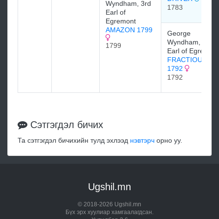
Wyndham, 3rd
1783
Earl of
Egremont
AMAZON 1799
George
Wyndham, 3rd
1799
Earl of Egremon
FRACTIOUS
1792
1792
Сэтгэгдэл бичих
Та сэтгэгдэл бичихийн тулд эхлээд
нэвтэрч
орно уу.
Ugshil.mn
© 2018-2026 Ugshil.mn
Бүх эрх хуулиар хамгаалагдсан.