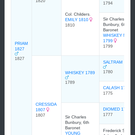
1820
1794
Col. Childers.
Sir Charles
EMILY 1810
Bunbury, 6th
1810
Baronet
WHISKEY MAR
1799
PRIAM
1799
1827
1827
SALTRAM 1780
1780
WHISKEY 1789
1789
CALASH 1775
1775
CRESSIDA
DIOMED 1777
1807
1777
1807
Sir Charles
Bunbury, 6th
Baronet
Frederick St
YOUNG