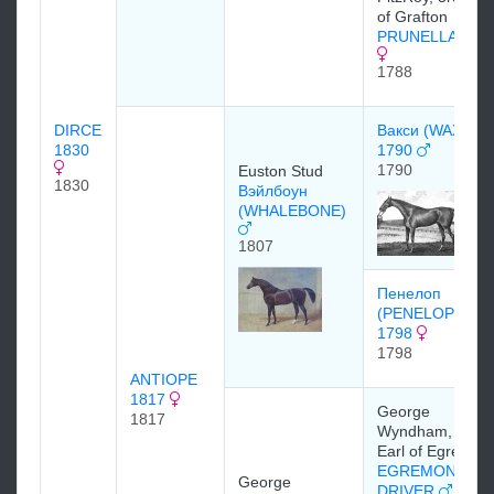
of Grafton
PRUNELLA 178
1788
DIRCE
Вакси (WAXY)
1830
1790
1790
Euston Stud
1830
Вэйлбоун
(WHALEBONE)
1807
Пенелоп
(PENELOPE)
1798
1798
ANTIOPE
1817
George
1817
Wyndham, 3rd
Earl of Egremon
EGREMONTS
George
DRIVER