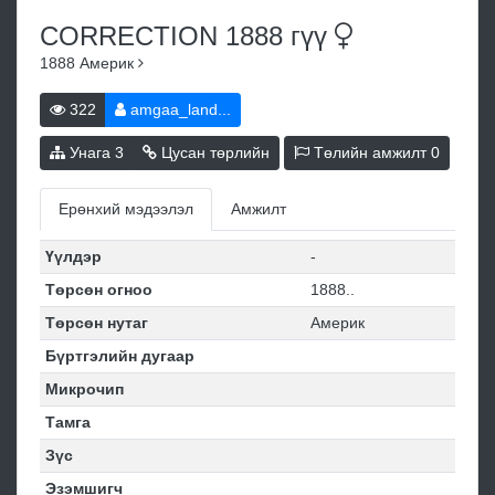
CORRECTION 1888
гүү
1888
Америк
322
amgaa_land...
Унага
3
Цусан төрлийн
Төлийн амжилт
0
Ерөнхий мэдээлэл
Амжилт
Үүлдэр
-
Төрсөн огноо
1888..
Төрсөн нутаг
Америк
Бүртгэлийн дугаар
Микрочип
Тамга
Зүс
Эзэмшигч