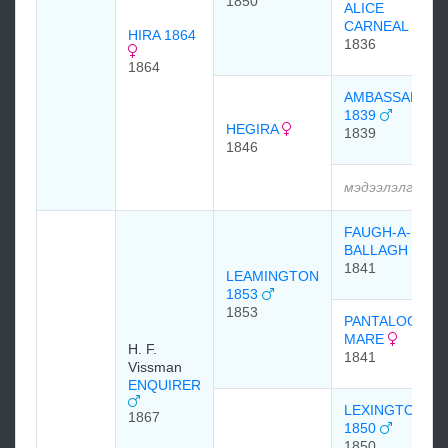
1850
ALICE
CARNEAL
HIRA 1864
1836
1864
AMBASSADOR
1839
HEGIRA
1839
1846
мэдээлэлгүй
FAUGH-A-
BALLAGH
1841
LEAMINGTON
1853
1853
PANTALOON
MARE
H. F.
1841
Vissman
ENQUIRER
LEXINGTON
1867
1850
1850