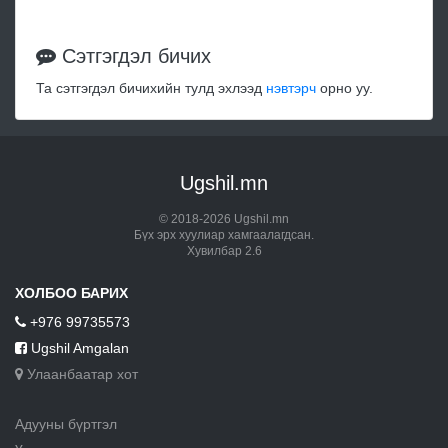
Сэтгэгдэл бичих
Та сэтгэгдэл бичихийн тулд эхлээд
нэвтэрч
орно уу.
Ugshil.mn
© 2018-2026 Ugshil.mn
Бүх эрх хуулиар хамгаалагдсан.
Хувилбар 2.6
ХОЛБОО БАРИХ
+976 99735573
Ugshil Amgalan
Улаанбаатар хот
Адууны бүртгэл