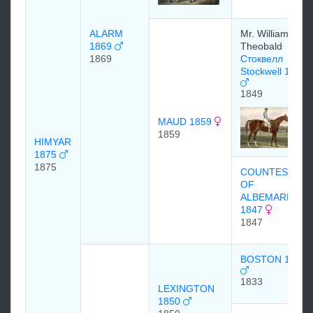
ALARM
Mr. William
1869
Theobald
1869
Стоквелл
Stockwell 1849
1849
MAUD 1859
1859
HIMYAR
1875
1875
COUNTESS
OF
ALBEMARLE
1847
1847
BOSTON 1833
1833
LEXINGTON
1850