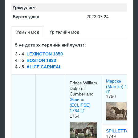
Үржүүлэгч
Бүртгэгдсэн
2023.07.24
Удмын мод
Үр төлийн мод
5 үе доторх төрлийн нийлүүлэг:
3 - 4
LEXINGTON 1850
4 - 5
BOSTON 1833
4 - 5
ALICE CARNEAL
Марске
Prince William,
(Marske) 1750
Duke of
Cumberland
1750
Эклипс
(ECLIPSE)
1764
1764
SPILLETTA
1749