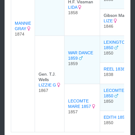
H.F. Vissman
LIDA
1858
Gibson Mallory
LIZE
MANNIE
1846
GRAY
1874
LEXINGTON
1850
WAR DANCE
1850
1859
1859
REEL 1838
Gen. T.J.
1838
Wells
LIZZIE G
1867
LECOMTE
1850
LECOMTE
1850
MARE 1857
1857
EDITH 1850
1850