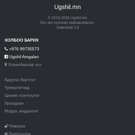
Ugshil.mn
© 2018-2026 Ugshil.mn
Бүх эрх хуулиар хамгаалагдсан.
Хувилбар 2.6
ХОЛБОО БАРИХ
+976 99735573
Ugshil Amgalan
Улаанбаатар хот
Адууны бүртгэл
Үржүүлэгчид
Цахим хээлтүүлэг
Уралдаан
Мэдээ, мэдээлэл
Нэвтрэх
Бүртгүүлэх