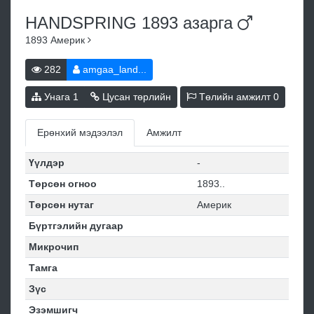
HANDSPRING 1893
азарга
1893
Америк
282
amgaa_land...
Унага
1
Цусан төрлийн
Төлийн амжилт
0
Ерөнхий мэдээлэл
Амжилт
Үүлдэр
-
Төрсөн огноо
1893..
Төрсөн нутаг
Америк
Бүртгэлийн дугаар
Микрочип
Тамга
Зүс
Эзэмшигч