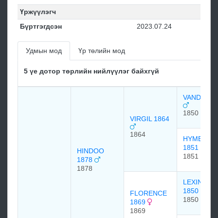
Үржүүлэгч
Бүртгэгдсэн
2023.07.24
Удмын мод
Үр төлийн мод
5 үе дотор төрлийн нийлүүлэг байхгүй
VANDAL18
1850
VIRGIL 1864
1864
HYMENIA
1851
HINDOO
1851
1878
1878
LEXINGTO
1850
FLORENCE
1850
1869
1869