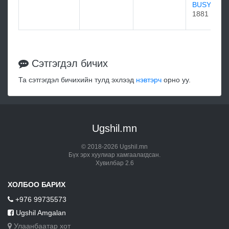
BUSYBOD
1881
Сэтгэгдэл бичих
Та сэтгэгдэл бичихийн тулд эхлээд
нэвтэрч
орно уу.
Ugshil.mn
© 2018-2026 Ugshil.mn
Бүх эрх хуулиар хамгаалагдсан.
Хувилбар 2.6
ХОЛБОО БАРИХ
+976 99735573
Ugshil Amgalan
Улаанбаатар хот