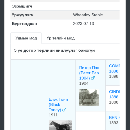
Эзэмшигч
Үржүүлэгч
Wheatley Stable
Бүртгэгдсэн
2023.07.13
Удмын мод
Үр төлийн мод
5 үе дотор төрлийн нийлүүлэг байхгүй
COMMAN
Питер Пэн
1898
(Peter Pan
1898
1904)
1904
CINDEREL
1888
Блэк Тони
1888
(Black
Toney)
1911
BEN BRU
1893