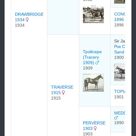
CONCERT
DRAWBRIDGE
1896
1934
1896
1934
Sir James M
Рок Сэнд (
Трэйсери
Sand 1900
(Tracery
1900
1909)
1909
TRAVERSE
TOPIARY
1915
1901
1915
MEDDLER 
1890
PERVERSE
1903
1903