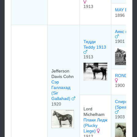
1913
MAY BRU
1896
Аякс (Ajax
1901
Тедди
Teddy 1913
1913
Jefferson
RONDEAU 
Davis Cohn
Сэр
1900
Галлахад
(Sir
Gallahad)
Спирминт
1920
(Spearmint
Lord
Michelham
1903
Плаки Лидж
(Plucky
Liege)
1912