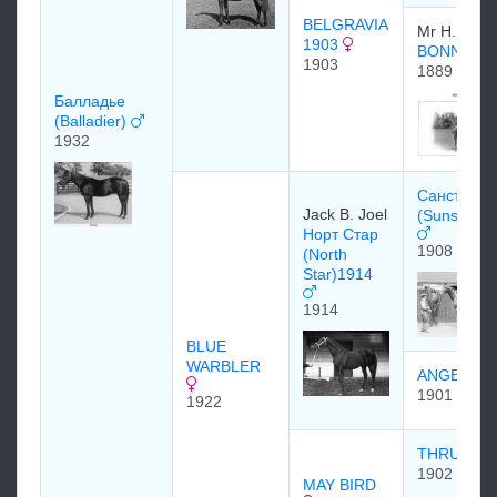
BELGRAVIA
Mr H. Chap
1903
BONNIE G
1903
1889
Балладье
(Balladier)
1932
Санстар
Jack B. Joel
(Sunstar) 
Норт Стар
1908
(North
Star)1914
1914
BLUE
WARBLER
ANGELIC
1901
1922
THRUSH
1902
MAY BIRD