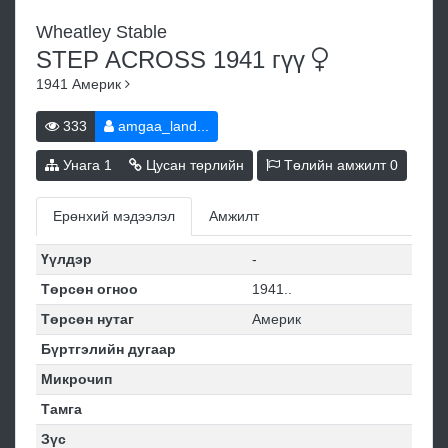
Wheatley Stable
STEP ACROSS 1941
гүү
1941
Америк
333
amgaa_land...
Унага
1
Цусан төрлийн
Төлийн амжилт
0
Ерөнхий мэдээлэл
Амжилт
Үүлдэр
-
Төрсөн огноо
1941..
Төрсөн нутаг
Америк
Бүртгэлийн дугаар
Микрочип
Тамга
Зүс