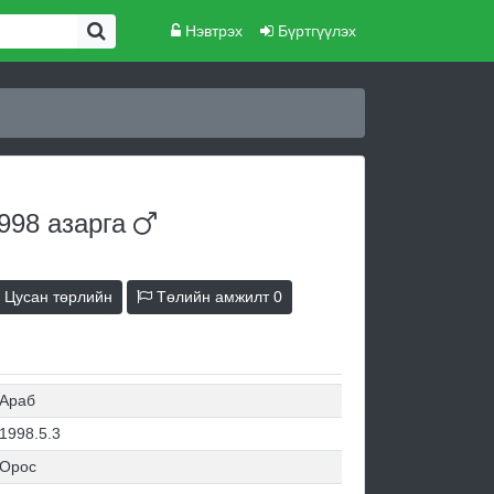
Нэвтрэх
Бүртгүүлэх
1998
азарга
Цусан төрлийн
Төлийн амжилт
0
Араб
1998.5.3
Орос