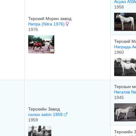
Асуан AS
1958
Терский Морин завод
Нитра (Nitra 1976)
1976
Терский М
Награда А
1960
Терскын м
Негатив N
1945
Терскийн Завод
салон salon 1959
1959
Терскийн 