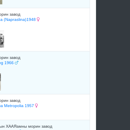
орин завод
а (Napraslina)1948
орин завод
eg 1966
орин завод
а Metropolia 1957
сын ХААЯамны морин завод