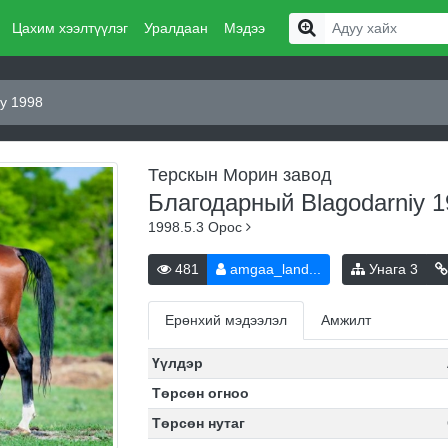
Цахим хээлтүүлэг
Уралдаан
Мэдээ
y 1998
Терскын Морин завод
Благодарный Blagodarniy 
1998.5.3
Орос
481
amgaa_land...
Унага
3
Ерөнхий мэдээлэл
Амжилт
Үүлдэр
Төрсөн огноо
Төрсөн нутаг