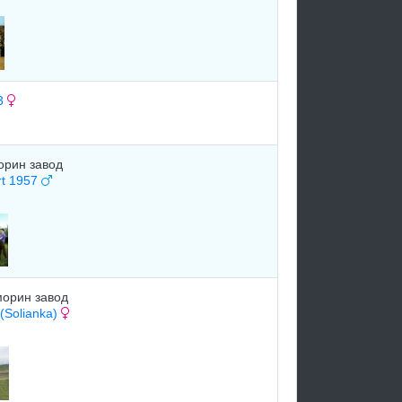
3
орин завод
rt 1957
морин завод
 (Solianka)