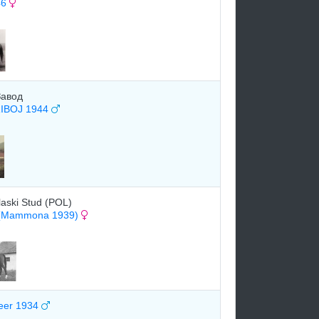
46
Завод
IBOJ 1944
aski Stud (POL)
(Mammona 1939)
eer 1934