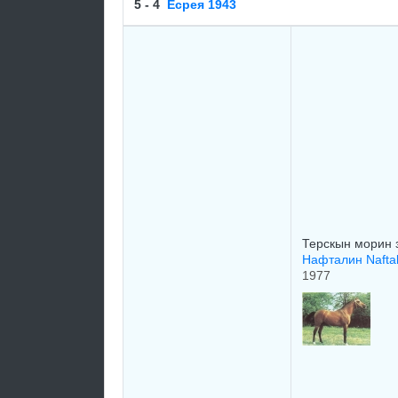
5 - 4
Есрея 1943
Терскын морин 
Нафталин Nafta
1977