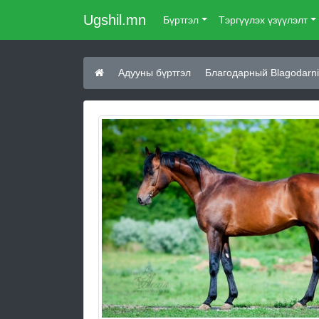
Ugshil.mn
Бүртгэл
Тэргүүлэх үзүүлэлт
Адууны бүртгэл
Благодарный Blagodarni