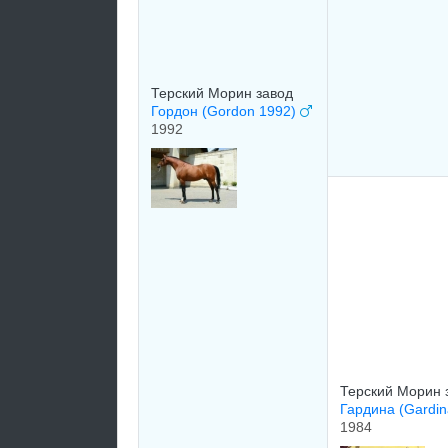
Терский Морин завод
Гордон (Gordon 1992)
1992
Терский Морин 
Гардина (Gardi
1984