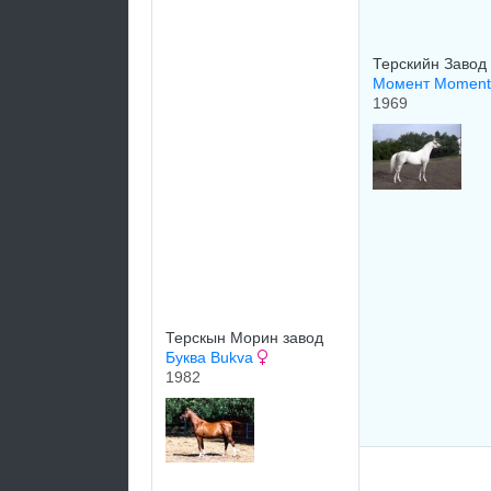
Терскийн Завод
Момент Moment
1969
Терскын Морин завод
Буква Bukva
1982