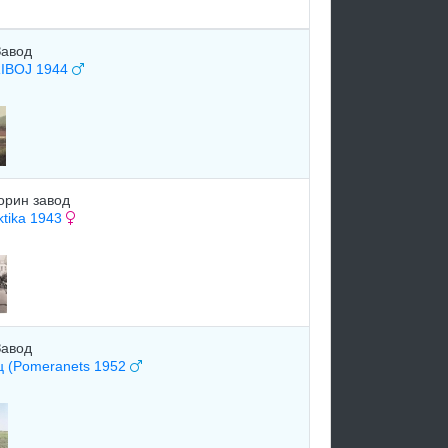
Завод
IBOJ 1944
орин завод
ktika 1943
Завод
 (Pomeranets 1952