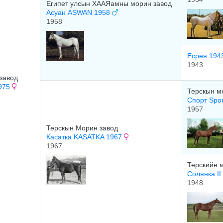
Египет улсын ХААЯамны морин завод
Асуан ASWAN 1958
1958
Есрея 194
1943
завод
1975
Терскын м
Спорт Spo
1957
Терскын Морин завод
Касатка KASATKA 1967
1967
Терскийн 
Солянка II
1948