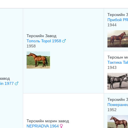
Терскийн 
Прибой PR
1944
Терскийн Завод
Тополь Topol 1958
1958
Терскын м
Тактика Ta
1943
завод
lin 1977
Терскийн 
Померанец
1952
Терскийн морин завод
NEPRIADVA 1964