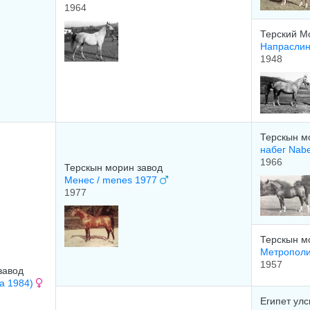
1964
Терский М
Напраслин
1948
Терскын м
набег Nab
1966
Терскын морин завод
Менес / menes 1977
1977
Терскын м
Метрополи
1957
завод
na 1984)
Египет ул