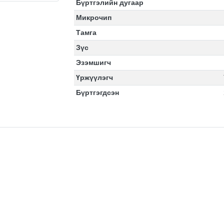
Бүртгэлийн дугаар
Микрочип
Тамга
Зүс
Эзэмшигч
Үржүүлэгч
Бүртгэгдсэн