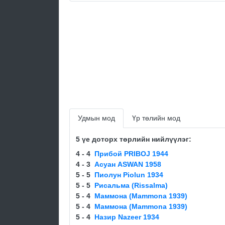
Удмын мод
Үр төлийн мод
5 үе доторх төрлийн нийлүүлэг:
4 - 4
Прибой PRIBOJ 1944
4 - 3
Асуан ASWAN 1958
5 - 5
Пиолун Piolun 1934
5 - 5
Рисальма (Rissalma)
5 - 4
Маммона (Mammona 1939)
5 - 4
Маммона (Mammona 1939)
5 - 4
Назир Nazeer 1934