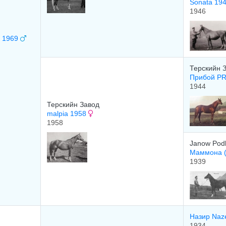
Sonata 19
1946
 1969
Терскийн 
Прибой PR
1944
Терскийн Завод
malpia 1958
1958
Janow Podl
Маммона 
1939
Назир Naz
1934