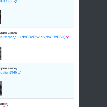
WAN 1958
орин завод
ка Награда II (NAGRADA AKA NAGRADA II)
орин завод
egatiw 1945
Завод