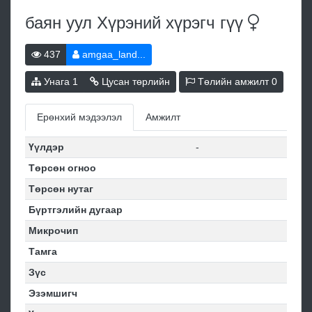
баян уул Хүрэний хүрэгч
гүү
437
amgaa_land...
Унага
1
Цусан төрлийн
Төлийн амжилт
0
Ерөнхий мэдээлэл
Амжилт
Үүлдэр
-
Төрсөн огноо
Төрсөн нутаг
Бүртгэлийн дугаар
Микрочип
Тамга
Зүс
Эзэмшигч