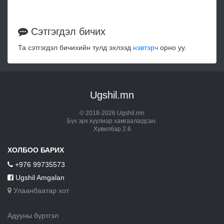
Сэтгэгдэл бичих
Та сэтгэгдэл бичихийн тулд эхлээд
нэвтэрч
орно уу.
Ugshil.mn
© 2018-2026 Ugshil.mn
Бүх эрх хуулиар хамгаалагдсан.
Хувилбар 2.6
ХОЛБОО БАРИХ
+976 99735573
Ugshil Amgalan
Улаанбаатар хот
Адууны бүртгэл