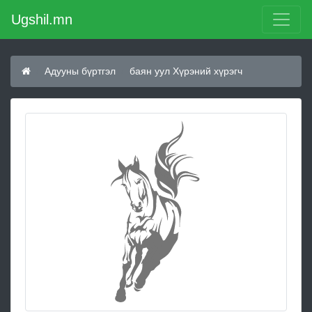
Ugshil.mn
Адууны бүртгэл
баян уул Хүрэний хүрэгч