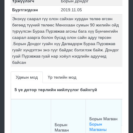
Үржүүлэгч
Борын Дондог
Бүртгэгдсэн
2019.11.05
Энэхүү саарал гүү олон сайхан хурдан төлөө өгсөн
бөгөөд түүний төлөөс Мөнххаан сумын 90 жилийн ойд
түрүүлсэн Бураа Пүрэвжав агсны бага хүү Бүнчингийн
саарал азарга болон бусад олон сайн адуу төрсөн
.Борын Дондог гуайн хүү Дагвадорж Бураа Пүрэвжав
гуайг хүндэтгэн энэ гүүг байдас бэлэглэж байж. Дондог
гуай Пүрэвжав гуай нар хоёул нэгдлийн адуучид
байсан
Удмын мод
Үр төлийн мод
5 үе дотор төрлийн нийлүүлэг байхгүй
Уул
Рав
Өнд
Борын Магван
Борын
Борын
Магваны
Магван
Бор