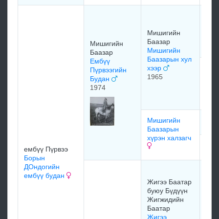
Ном
Бух
Мишигийн
Дам
Баазар
хээ
Мишигийн
Мишигийн
Баазар
Баазарын хул
Ембүү
хээр
Гал
Пүрвээгийн
1965
Миш
Будан
Баа
1974
ава
Мишигийн
мэд
Баазарын
хүрэн халзагч
мэд
ембүү Пүрвээ
Борын
ДОндогийн
Пад
ембүү будан
Пад
Жигээ Баатар
Лүн
буюу Бүдүүн
Бос
Жигжидийн
Баатар
195
Жигээ