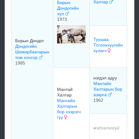
Халтар
Борын
Лоч
Дондогийн
уна
хул
хал
1973
Бал
Тог
Туушаа
Борын Дондог
хүр
Тогоонхүүгийн
Дондогийн
хулагч
Шижирбаатарын
том хонгор
мэд
1985
Бух
нэгдэл адуу
Бан
Мантайн
цом
Халтарын бор
Мантай
азарга
Халтар
1962
Мантайн
Халтарын
мэд
бор хээрэгч
гүү
мэд
мэдээлэлгүй
мэд