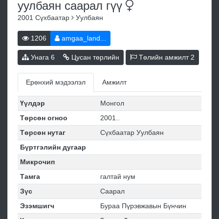
уулбаян саарал
гүү
2001
Сүхбаатар
Уулбаян
1206
amgaa_land...
Унага
6
Цусан төрлийн
Төлийн амжилт
2
Ерөнхий мэдээлэл
Амжилт
Үүлдэр
Монгол
Төрсөн огноо
2001..
Төрсөн нутаг
Сүхбаатар Уулбаян
Бүртгэлийн дугаар
Микрочип
Тамга
галтай нум
Зүс
Саарал
Эзэмшигч
Бураа Пүрэвжавын Бүнчин