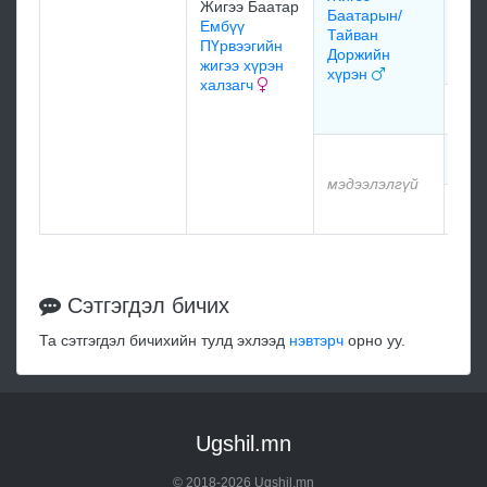
Жигээ Баатар
Баатарын/
Ембүү
Тайван
ПҮрвээгийн
Доржийн
жигээ хүрэн
хүрэн
халзагч
мэд
мэд
мэдээлэлгүй
мэд
Сэтгэгдэл бичих
Та сэтгэгдэл бичихийн тулд эхлээд
нэвтэрч
орно уу.
Ugshil.mn
© 2018-2026 Ugshil.mn