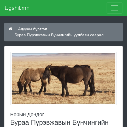
Ugshil.mn
Адууны бүртгэл
Бураа Пүрэвжавын Бүнчингийн уулбаян саарал
Борын Дондог
Бураа Пүрэвжавын Бүнчингийн