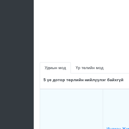
Удмын мод
Үр төлийн мод
5 үе дотор төрлийн нийлүүлэг байхгүй
Индиан Жэм