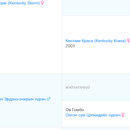
орм (Kentucky Storm)
Кентаки Краса (Kentucky Krasa)
2003
мэдээлэлгүй
н Эрдэнэ-очирын хүрэн
Ов Гомбо
Онгон сум Цэгмидийн хүрэгч