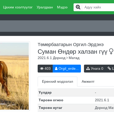
Цахим хээлтүүлэг
Уралдаан
Мэдээ
Төмөрбаатарын Оргил-Эрдэнэ
Суман Өндөр халзан
гүү
2021.6.1
Дорнод
Матад
403
Orgil_erde...
Унага
0
Ц
Ерөнхий мэдээлэл
Амжилт
Үүлдэр
-
Төрсөн огноо
2021.6.1
Төрсөн нутаг
Дорнод Ма