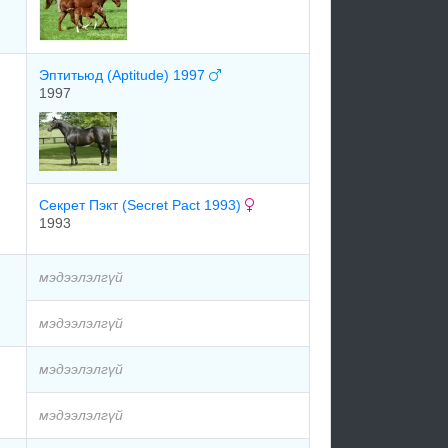
Эптитьюд (Aptitude) 1997
1997
Ceкрeт Пэкт (Secret Pact 1993)
1993
мэдээлэлгүй
мэдээлэлгүй
мэдээлэлгүй
мэдээлэлгүй