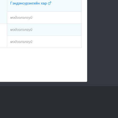
Гэндэнсүрэнгийн хар
мэдээлэлгүй
мэдээлэлгүй
мэдээлэлгүй