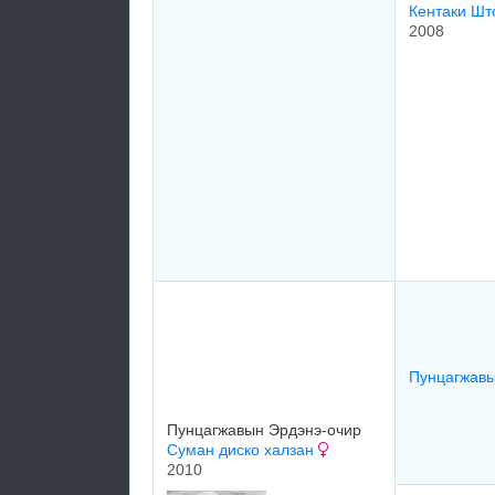
Кентаки Шт
2008
Пунцагжавы
Пунцагжавын Эрдэнэ-очир
Суман диско халзан
2010