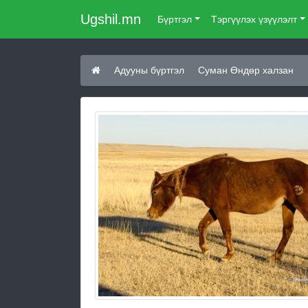
Ugshil.mn
Бүртгэл
Тэргүүлэх үзүүлэлт
Адууны бүртгэл
Суман Өндөр халзан