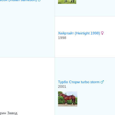
Хейpтaйт (Heirtight 1998)
1998
Турбо Сторм turbo storm
2001
рин Завод