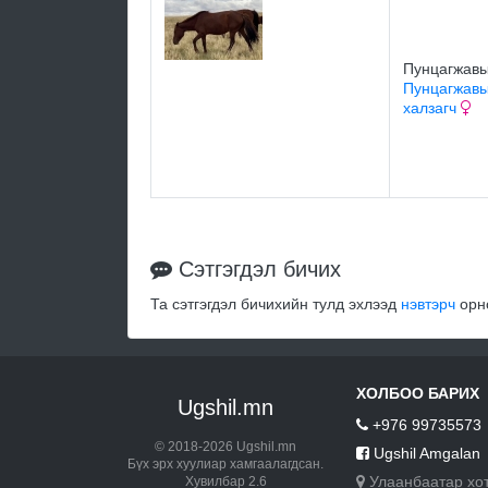
Пунцагжавы
Пунцагжавы
халзагч
Сэтгэгдэл бичих
Та сэтгэгдэл бичихийн тулд эхлээд
нэвтэрч
орно
ХОЛБОО БАРИХ
Ugshil.mn
+976 99735573
© 2018-2026 Ugshil.mn
Ugshil Amgalan
Бүх эрх хуулиар хамгаалагдсан.
Улаанбаатар хо
Хувилбар 2.6