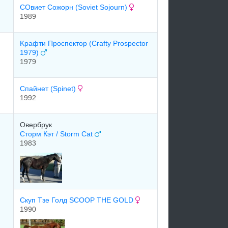
СОвиет Сожорн (Soviet Sojourn)
1989
Kрaфти Прocпектoр (Crafty Prospector
1979)
1979
Спaйнeт (Spinet)
1992
Овербрук
Сторм Кэт / Storm Cat
1983
Скуп Тзе Голд SCOOP THE GOLD
1990