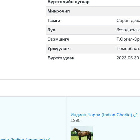
Бүртгэлийн дугаар
Микрочип
Тамга
Саран дэвс
Зүс
Зээрд хэлз
Эзэмшигч
Т.Оргил-Эр
Үржүүлэгч
Төмөрбаат
Бүртгэгдсэн
2023.05.30
Индиан Чарли (Indian Charlie)
1995
сон (Indian Jameson)