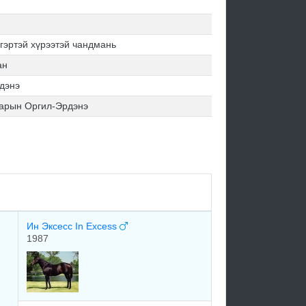
гэртэй хүрээтэй чандмань
ан
дэнэ
арын Оргил-Эрдэнэ
Ин Эксесс In Excess
1987