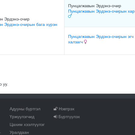
Пунцагжавын Эрдэнэ-очир
Пунцагжавын Эрдэнэ-очирын хар
н Эрдэнэ-очир
н Эрдэнэ-очирын бага хүрэн
Пунцагжавын Эрдэнэ-очирын эгч
халзагч
 уу.
Адууны бүртгэл
Нэвтрэх
Үржүүлэгчид
Бүртгүүлэх
Цахим хээлтүүлэг
Уралдаан
т