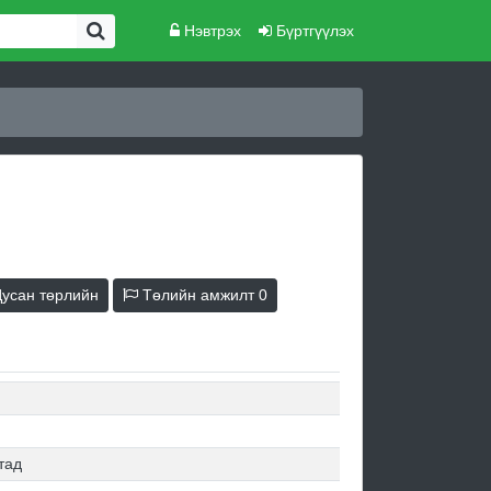
Нэвтрэх
Бүртгүүлэх
усан төрлийн
Төлийн амжилт
0
тад