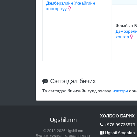
Дэмбэрэлийн Ухнайгийн
хонгор гүү
Жамбын Б
Дэмбэрэли
хонгор
Сэтгэгдэл бичих
Та сэтгэгдэл бичихийн тулд эхлээд
нэвтэрч
орно
ХОЛБОО БАРИХ
Ugshil.mn
+976 99735573
© 2018-2026 Ugshil.mn
Ugshil Amgalan
Бүх эрх хуулиар хамгаалагдсан.