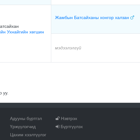
Жамбын Батсайханы хонгор халзан
атсайхан
йн Ухнайгийн хөгшин
мэдээлэлгүй
 уу.
Адууны бүртгэл
Нэвтрэх
Үржүүлэгчид
Бүртгүүлэх
Цахим хээлтүүлэг