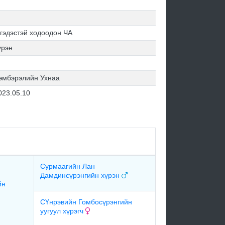
 гэдэстэй ходоодон ЧА
үрэн
эмбэрэлийн Ухнаа
023.05.10
Сурмаагийн Лан
Дамдинсүрэнгийн хүрэн
йн
СҮнрэвийн Гомбосүрэнгийн
уугуул хүрэгч