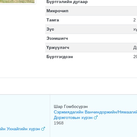
Бүртгэлийн дугаар
Микрочип
Тамга
2
Зүс
х
Эзэмшигч
Үржүүлэгч
Д
Бүртгэгдсэн
2
Шар Гомбосүрэн
Сэржмядагийн Ванчиндоржийн/Нямааги
Доржготовын хүрэн
1968
йн Ухнайгийн хүрэн