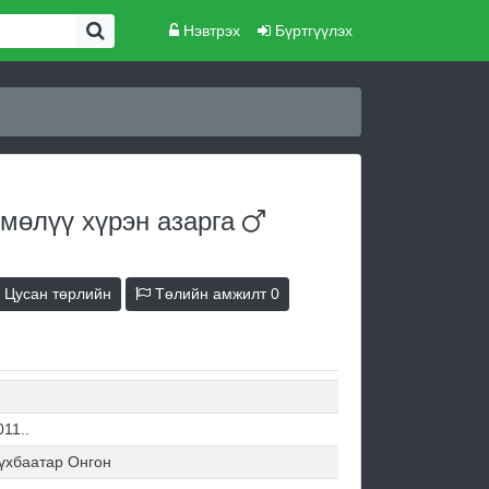
Нэвтрэх
Бүртгүүлэх
мөлүү хүрэн
азарга
Цусан төрлийн
Төлийн амжилт
0
011..
үхбаатар Онгон