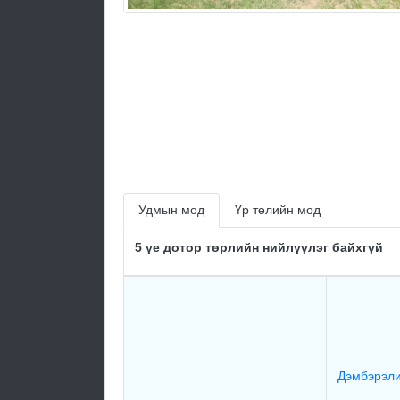
Удмын мод
Үр төлийн мод
5 үе дотор төрлийн нийлүүлэг байхгүй
Дэмбэрэли