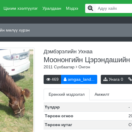
Цахим хээлтүүлэг
Уралдаан
Мэдээ
йн мөлүү хүрэн
Дэмбэрэлийн Ухнаа
Моононгийн Цэрэндашийн 
2011
Сүхбаатар
Онгон
469
amgaa_land...
Унага
0
Ерөнхий мэдээлэл
Амжилт
Үүлдэр
-
Төрсөн огноо
2
Төрсөн нутаг
С