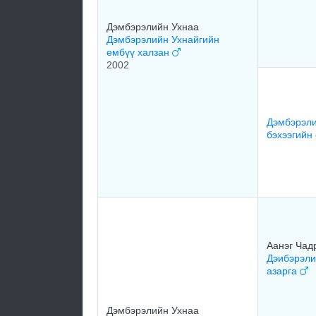
Дэмбэрэлийн Ухнаа
Дэмбэрэлийн Ухнайгийн
ембүү халзан
2002
Дэмбэрэли
бэхээгийн
Аанэг Чад
Дэибэрэли
азарга
Дэмбэрэлийн Ухнаа