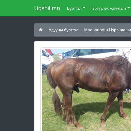
Ugshil.mn
Бүртгэл
Тэргүүлэх үзүүлэлт
Адууны бүртгэл
Моононгийн Цэрэндаши