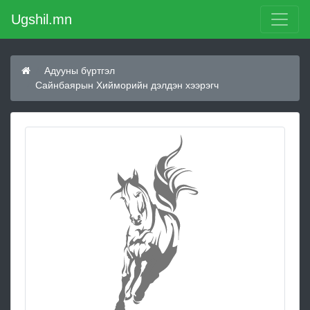
Ugshil.mn
Адууны бүртгэл
Сайнбаярын Хийморийн дэлдэн хээрэгч