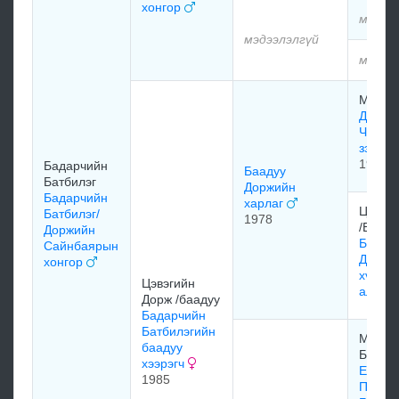
хонгор
мэдээ
мэдээлэлгүй
мэдээ
Марав
Дэлдэ
Чойжа
зээрд
1960
Бадарчийн
Баадуу
Батбилэг
Доржийн
Бадарчийн
харлаг
Цэвэг
Батбилэг/
1978
/Бааду
Доржийн
Бааду
Сайнбаярын
Доржи
хонгор
хүрний
Цэвэгийн
алаг
Дорж /баадуу
Бадарчийн
Батбилэгийн
Мишиг
баадуу
Бааза
хээрэгч
Ембүү
1985
Пүрвээ