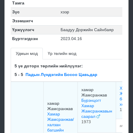
Тамга
Зүс
хээр
Эзэмшигч
Үржүүлэгч
Баадуу Доржийн Сайнбаяр
Бүртгэгдсэн
2023.04.16
Удмын мод
Үр төлийн мод
5 үе доторх төрлийн нийлүүлэг:
5 - 5
Падын Лүндэгийн Босоо Цавьдар
Хамар
хамар
Жамср
Жамсранжав
босоо
Бүрэнцогт
хамар
хонго
Хамар
Жамсранжав
1968
Жамсранжавын
Хамар
саарал
Жамсранжав/
1973
халзан
мэдээ
багшийн