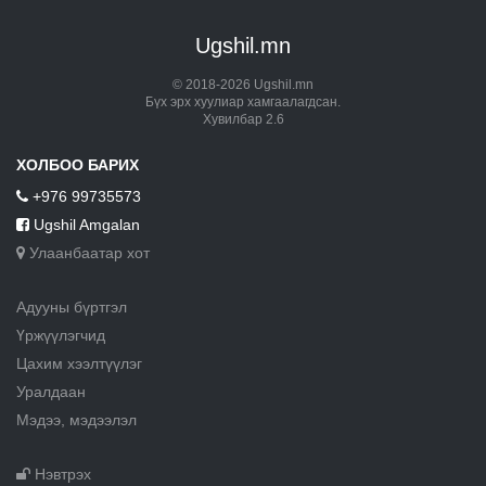
Ugshil.mn
© 2018-2026 Ugshil.mn
Бүх эрх хуулиар хамгаалагдсан.
Хувилбар 2.6
ХОЛБОО БАРИХ
+976 99735573
Ugshil Amgalan
Улаанбаатар хот
Адууны бүртгэл
Үржүүлэгчид
Цахим хээлтүүлэг
Уралдаан
Мэдээ, мэдээлэл
Нэвтрэх