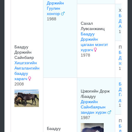
Доржийн
Гуулин
Хөндл
хонгор
Бааду
1988
Доржи
Сахал
Алаг
Лувсанжамц
1962
Баадуу
Доржийн
цагаан мэнгэт
Баадуу
Падын
хүрэгч
Доржийн
Бааду
1978
Сайнбаяр
Доржи
Хишгээгийн
зээрд
Амгалангийн
1966
баадуу
харагч
2008
Бааду
Доржи
Цэвэгийн Дорж
Гансү
/Баадуу
дэлдэ
Доржийн
1968
Сайнбаярын
зандан хүрэн
1987
Падын
Бааду
Баадуу
Доржи