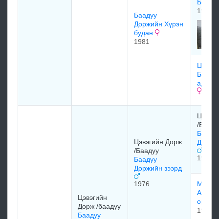
Будан
1974
Баадуу
Доржийн Хүрэн
будан
1981
Цагаа
Банди
адууны
Цэвэг
/Бааду
Бааду
Цэвэгийн Дорж
Доржий
/Баадуу
1964
Баадуу
Доржийн зээрд
1976
Мөнхх
Алтан
Цэвэгийн
ороо 
Дорж /баадуу
1970
Баадуу