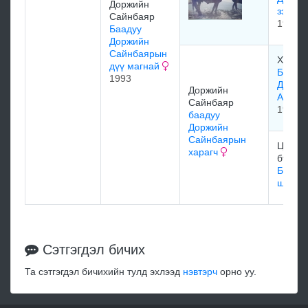
Доржийн
зээрд
Сайнбаяр
1966
Баадуу
Доржийн
Сайнбаярын
Хөндл
дүү магнай
Бааду
1993
Доржи
Доржийн
Алаг
Сайнбаяр
1962
баадуу
Доржийн
Сайнбаярын
Цэвэги
харагч
бүдгээ
Бүдгэ
шарга
Сэтгэгдэл бичих
Та сэтгэгдэл бичихийн тулд эхлээд
нэвтэрч
орно уу.