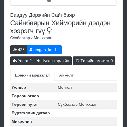
Баадуу Доржийн Сайнбаяр
Сайнбаярын Хийморийн дэлдэн
хээрэгч
гүү
Сүхбаатар
Мөнххаан
428
amgaa_land...
Унага
2
Цусан төрлийн
Төлийн амжилт
0
Ерөнхий мэдээлэл
Амжилт
Үүлдэр
Монгол
Төрсөн огноо
Төрсөн нутаг
Сүхбаатар Мөнххаан
Бүртгэлийн дугаар
Микрочип