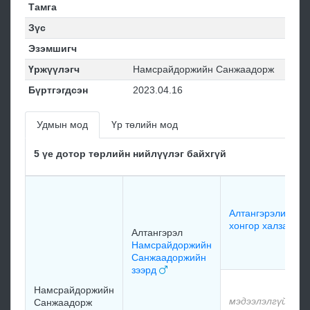
Тамга
Зүс
Эзэмшигч
Үржүүлэгч
Намсрайдоржийн Санжаадорж
Бүртгэгдсэн
2023.04.16
Удмын мод
Үр төлийн мод
5 үе дотор төрлийн нийлүүлэг байхгүй
Алтангэрэлийн
хонгор халзан
Алтангэрэл
Намсрайдоржийн
Санжаадоржийн
зээрд
Намсрайдоржийн
мэдээлэлгүй
Санжаадорж