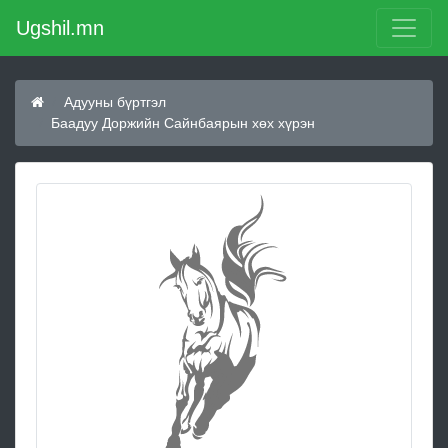
Ugshil.mn
Адууны бүртгэл
Баадуу Доржийн Сайнбаярын хөх хүрэн