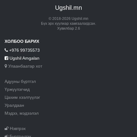
Ugshil.mn
© 2018-2026 Ugshil.mn
Бүх эрх хуулиар хамгаалагдсан.
Хувилбар 2.6
ХОЛБОО БАРИХ
+976 99735573
Ugshil Amgalan
Улаанбаатар хот
Адууны бүртгэл
Үржүүлэгчид
Цахим хээлтүүлэг
Уралдаан
Мэдээ, мэдээлэл
Нэвтрэх
Бүртгүүлэх