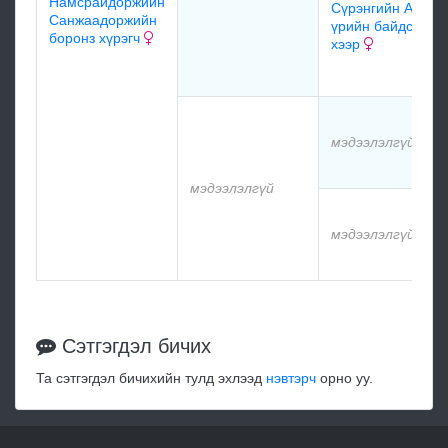
Намсрайдоржийн
Сүрэнгийн Ар-
Санжаадоржийн
үрийн байдсан
боронз хүрэгч
хээр
мэдээлэлгүй
мэдээлэлгүй
мэдээлэлгүй
Сэтгэгдэл бичих
Та сэтгэгдэл бичихийн тулд эхлээд
нэвтэрч
орно уу.