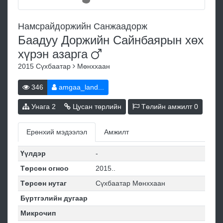
Намсрайдоржийн Санжаадорж
Баадуу Доржийн Сайнбаярын хөх
хүрэн
азарга
2015
Сүхбаатар
Мөнххаан
346
amgaa_land...
Унага
2
Цусан төрлийн
Төлийн амжилт
0
Ерөнхий мэдээлэл
Амжилт
Үүлдэр
-
Төрсөн огноо
2015..
Төрсөн нутаг
Сүхбаатар Мөнххаан
Бүртгэлийн дугаар
Микрочип