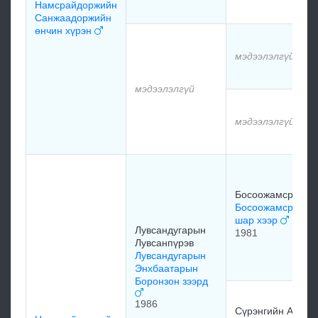
Намсрайдоржийн
Санжаадоржийн
өнчин хүрэн
мэдээлэлгүй
мэдээлэлгүй
мэдээлэлгүй
Босоожамсран
Босоожамсранги
шар хээр
Лувсандугарын
1981
Лувсанпүрэв
Лувсандугарын
Энхбаатарын
Боронзон зээрд
1986
Сүрэнгийн Ар-Үр