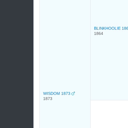
BLINKHOOLIE 18
1864
WISDOM 1873
1873