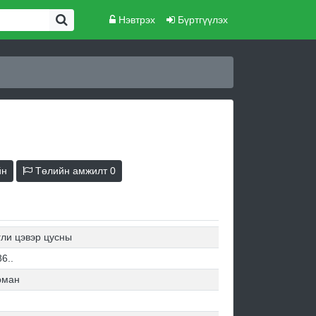
Нэвтрэх
Бүртгүүлэх
йн
Төлийн амжилт
0
гли цэвэр цусны
6..
рман