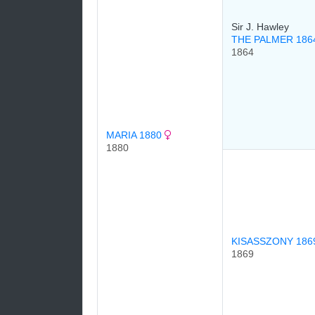
Sir J. Hawley
THE PALMER 18
1864
MARIA 1880
1880
KISASSZONY 18
1869