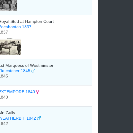
Royal Stud at Hampton Court
Pocahontas 1837
1837
1st Marquess of Westminster
Flatcatcher 1845
1845
EXTEMPORE 1840
1840
Mr. Gully
WEATHERBIT 1842
1842