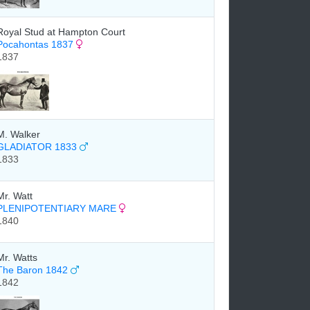
Royal Stud at Hampton Court
Pocahontas 1837
1837
M. Walker
GLADIATOR 1833
1833
Mr. Watt
PLENIPOTENTIARY MARE
1840
Mr. Watts
The Baron 1842
1842