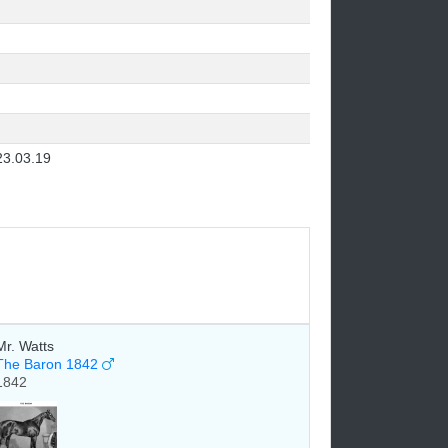
23.03.19
Mr. Watts
The Baron 1842
1842