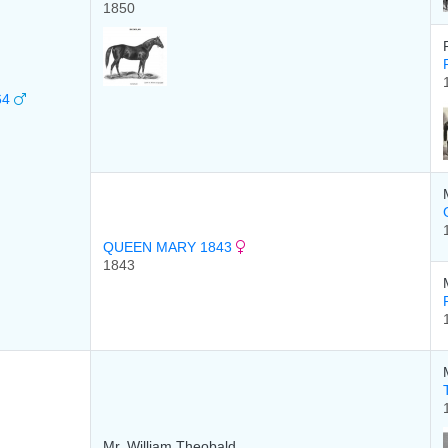
1850
64
QUEEN MARY 1843
1843
Mr. William Theobald