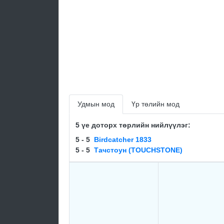
Удмын мод
Үр төлийн мод
5 үе доторх төрлийн нийлүүлэг:
5 - 5
Birdcatcher 1833
5 - 5
Тачстоун (TOUCHSTONE)