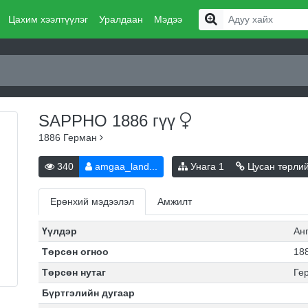
Цахим хээлтүүлэг
Уралдаан
Мэдээ
SAPPHO 1886
гүү
1886
Герман
340
amgaa_land...
Унага
1
Цусан төрли
Ерөнхий мэдээлэл
Амжилт
Үүлдэр
Ан
Төрсөн огноо
188
Төрсөн нутаг
Ге
Бүртгэлийн дугаар