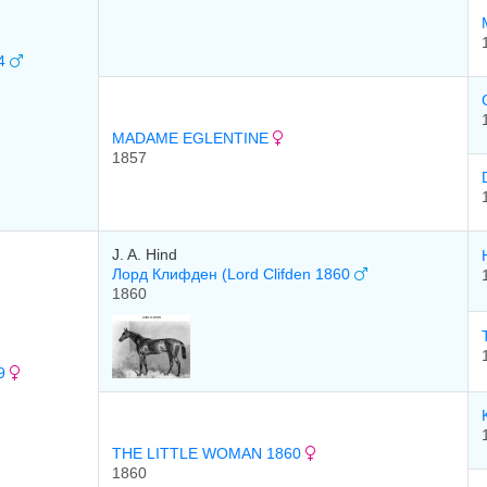
64
MADAME EGLENTINE
1857
J. A. Hind
Лорд Клифден (Lord Clifden 1860
1860
69
THE LITTLE WOMAN 1860
1860