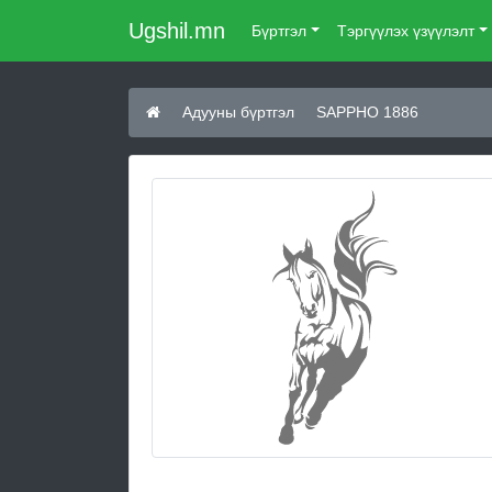
Ugshil.mn
Бүртгэл
Тэргүүлэх үзүүлэлт
Адууны бүртгэл
SAPPHO 1886