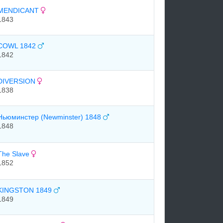
MENDICANT
1843
COWL 1842
1842
DIVERSION
1838
Ньюминстер (Newminster) 1848
1848
The Slave
1852
KINGSTON 1849
1849