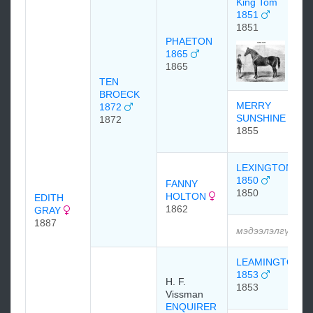
King Tom
1851
1851
PHAETON
1865
1865
TEN
BROECK
MERRY
1872
SUNSHINE
1872
1855
LEXINGTON
1850
FANNY
1850
HOLTON
EDITH
1862
GRAY
1887
мэдээлэлгүй
LEAMINGTON
1853
H. F.
1853
Vissman
ENQUIRER