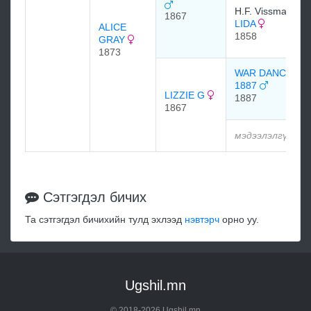
H.F. Vissman
1867
LIDA
ALICE
1858
GRAY
1873
WAR DANCE
1887
LIZZIE G
1887
1867
мэдээлэлгүй
Сэтгэгдэл бичих
Та сэтгэгдэл бичихийн тулд эхлээд
нэвтэрч
орно уу.
Ugshil.mn
© 2018-2026 Ugshil.mn