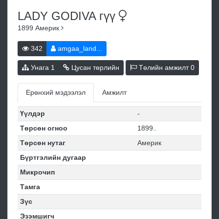
LADY GODIVA
гүү
1899
Америк
342
amgaa_land...
Унага
1
Цусан төрлийн
Төлийн амжилт
0
Ерөнхий мэдээлэл
Амжилт
Үүлдэр
-
Төрсөн огноо
1899..
Төрсөн нутаг
Америк
Бүртгэлийн дугаар
Микрочип
Тамга
Зүс
Эзэмшигч