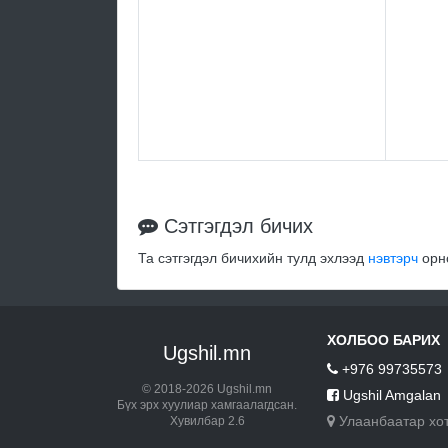
Сэтгэгдэл бичих
Та сэтгэгдэл бичихийн тулд эхлээд
нэвтэрч
орно
ХОЛБОО БАРИХ
Ugshil.mn
+976 99735573
© 2018-2026 Ugshil.mn
Ugshil Amgalan
Бүх эрх хуулиар хамгаалагдсан.
Улаанбаатар хо
Хувилбар 2.6