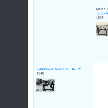
Marcel 
Турбийо
1928
Амбиорикс Ambiorix 1946
1946