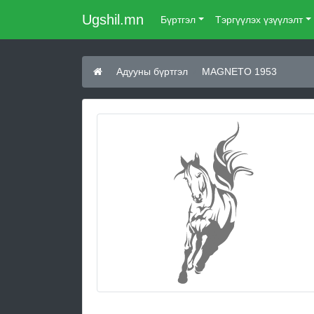
Ugshil.mn
Бүртгэл
Тэргүүлэх үзүүлэлт
Адууны бүртгэл
MAGNETO 1953