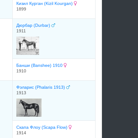
Кизил Курган (Kizil Kourgan)
1899
Дюрбар (Durbar)
1911
Банши (Banshee) 1910
1910
Фэларис (Phalaris 1913)
1913
Cкaпa Флоу (Scapa Flow)
1914