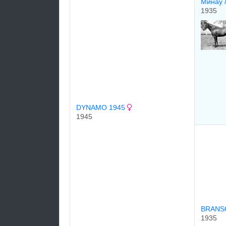
Минау 
1935
DYNAMO 1945
1945
BRAN
1935