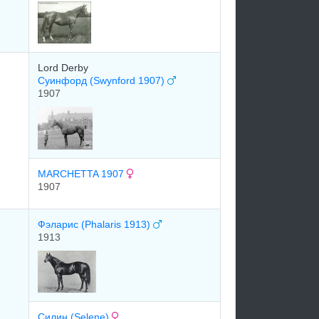
Lord Derby
Суинфорд (Swynford 1907)
1907
MARCHETTA 1907
1907
Фэларис (Phalaris 1913)
1913
Силин (Selene)