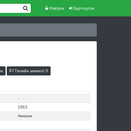
Нэвтрэх
Бүртгүүлэх
йн
Төлийн амжилт
0
-
1953..
Америк