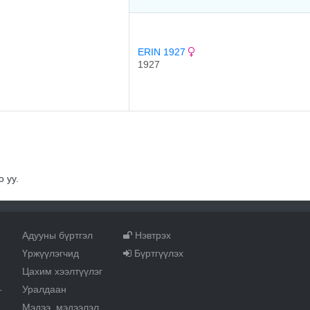
ERIN 1927
1927
 уу.
Адууны бүртгэл
Нэвтрэх
Үржүүлэгчид
Бүртгүүлэх
Цахим хээлтүүлэг
Уралдаан
т
Мэдээ, мэдээлэл