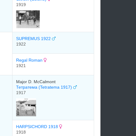
1919
SUPREMUS 1922
1922
Regal Roman
1921
Major D. McCalmont
Тетратема (Tetratema 1917)
1917
HARPSICHORD 1918
1918