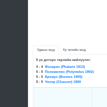
Удмын мод
Үр төлийн мод
5 үе доторх төрлийн нийлүүлэг:
4 - 4
Фэларис (Phalaris 1913)
5 - 5
Полимелюс (Polymelus 1902)
5 - 5
Брoмуc (Bromus 1905)
5 - 5
Чосер (Chaucer) 1900