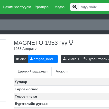
Цахим хээлтүүлэг
Уралдаан
Мэдээ
MAGNETO 1953
гүү
1953
Америк
382
amgaa_land...
Унага
1
Цусан төрли
Ерөнхий мэдээлэл
Амжилт
Үүлдэр
Төрсөн огноо
Төрсөн нутаг
Бүртгэлийн дугаар