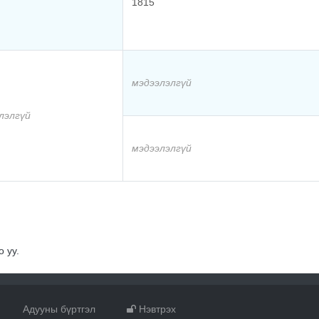
1815
мэдээлэлгүй
лэлгүй
мэдээлэлгүй
 уу.
Адууны бүртгэл
Нэвтрэх