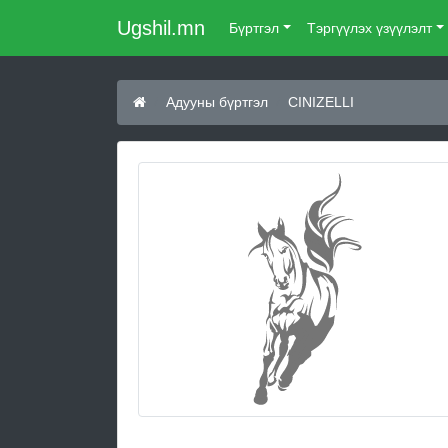
Ugshil.mn
Бүртгэл
Тэргүүлэх үзүүлэлт
Адууны бүртгэл
CINIZELLI