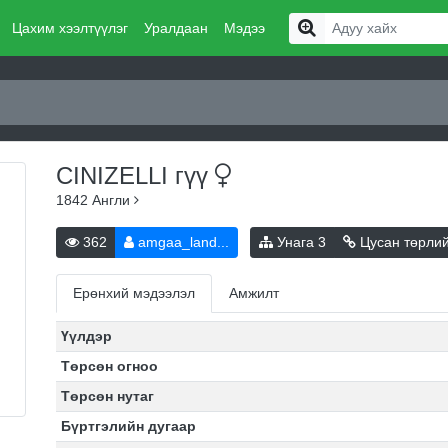
Цахим хээлтүүлэг
Уралдаан
Мэдээ
CINIZELLI
гүү
1842
Англи
362
amgaa_land...
Унага
3
Цусан төрли
Ерөнхий мэдээлэл
Амжилт
Үүлдэр
Төрсөн огноо
Төрсөн нутаг
Бүртгэлийн дугаар