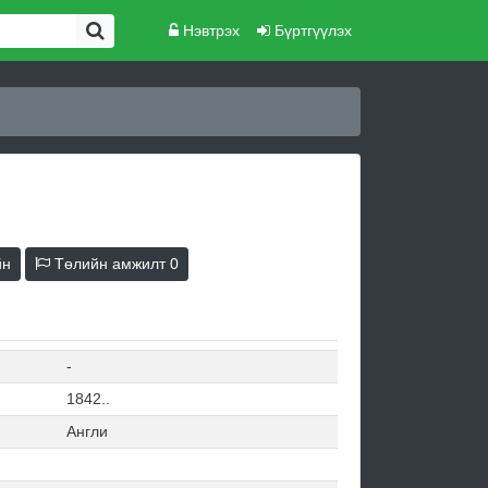
Нэвтрэх
Бүртгүүлэх
йн
Төлийн амжилт
0
-
1842..
Англи