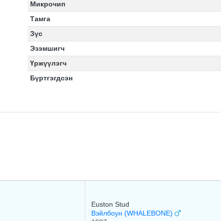
Микрочип
Тамга
Зүс
Эзэмшигч
Үржүүлэгч
Бүртгэгдсэн
Euston Stud
Вэйлбоун (WHALEBONE)