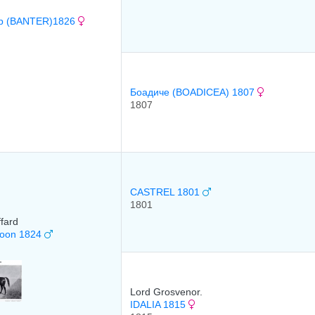
р (BANTER)1826
Боадиче (BOADICEA) 1807
1807
CASTREL 1801
1801
ffard
loon 1824
Lord Grosvenor.
IDALIA 1815