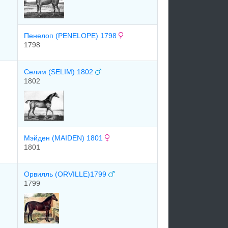
Пенелоп (PENELOPE) 1798
1798
Селим (SELIM) 1802
1802
Мэйден (MAIDEN) 1801
1801
Орвилль (ORVILLE)1799
1799