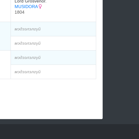
Lord Grosvenor.
MUSIDORA
1804
мэдээлэлгүй
мэдээлэлгүй
мэдээлэлгүй
мэдээлэлгүй