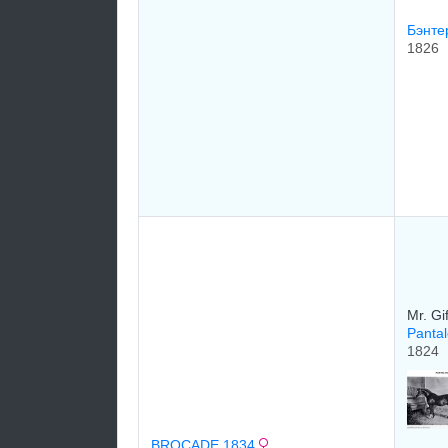
Бэнте
1826
Mr. Gi
Panta
1824
BROCADE 1834