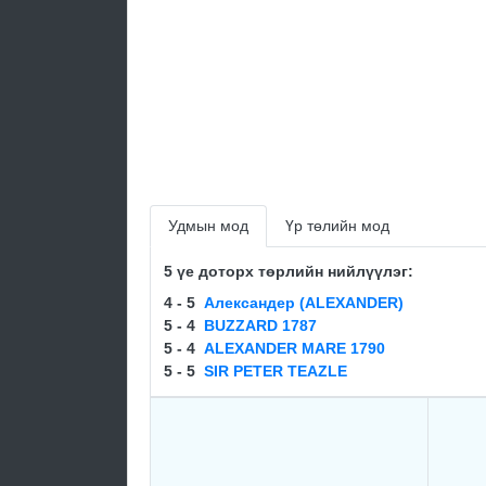
Удмын мод
Үр төлийн мод
5 үе доторх төрлийн нийлүүлэг:
4 - 5
Александер (ALEXANDER)
5 - 4
BUZZARD 1787
5 - 4
ALEXANDER MARE 1790
5 - 5
SIR PETER TEAZLE