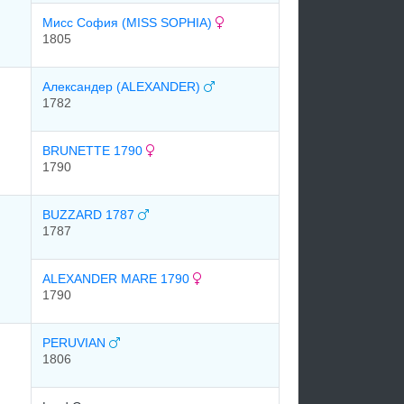
Мисс София (MISS SOPHIA)
1805
Александер (ALEXANDER)
1782
BRUNETTE 1790
1790
BUZZARD 1787
1787
ALEXANDER MARE 1790
1790
PERUVIAN
1806