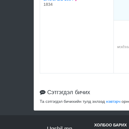
1834
мэдээ
Сэтгэгдэл бичих
Та сэтгэгдэл бичихийн тулд эхлээд
нэвтэрч
орно
ХОЛБОО БАРИХ
Ugshil.mn