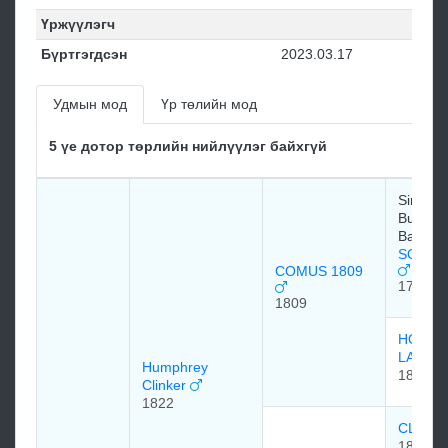
Үржүүлэгч
Бүртгэгдсэн
2023.03.17
Удмын мод
Үр төлийн мод
5 үе дотор төрлийн нийлүүлэг байхгүй
Sir Cha
Bunbury
Baronet
SORCE
COMUS 1809
1796
1809
HOUG
LASS
Humphrey
1801
Clinker
1822
CLINK
1805