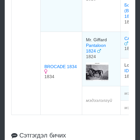
Боадич
(BOADI
1807
1807
CASTRE
Mr. Giffard
Pantaloon
1801
1824
1824
Lord Gr
BROCADE 1834
IDALIA
1815
1834
мэдээл
мэдээлэлгүй
мэдээл
Сэтгэгдэл бичих