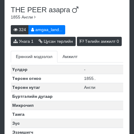
THE PEER
азарга
1855
Англи
324
amgaa_land...
Унага
1
Цусан төрлийн
Төлийн амжилт
0
Ерөнхий мэдээлэл
Амжилт
Үүлдэр
-
Төрсөн огноо
1855..
Төрсөн нутаг
Англи
Бүртгэлийн дугаар
Микрочип
Тамга
Зүс
Эзэмшигч