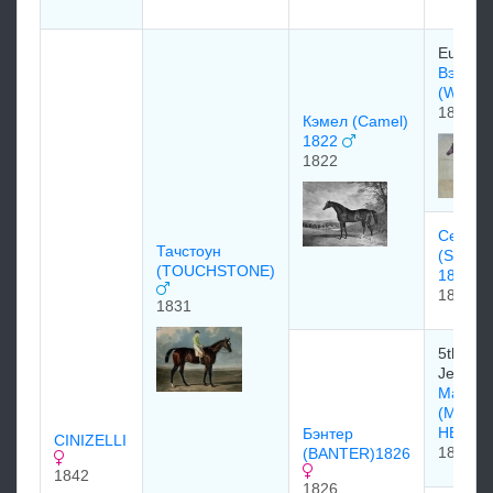
Euston 
Вэйлбо
(WHAL
1807
Кэмел (Camel)
1822
1822
Селим
Тачстоун
(SELIM
(TOUCHSTONE)
1812
1812
1831
5th. Ear
Jersey.
Мастер
(MAST
HENRY
Бэнтер
CINIZELLI
1815
(BANTER)1826
1842
1826