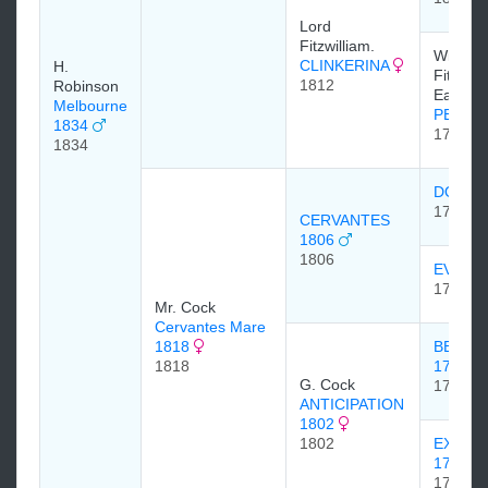
Lord
Fitzwilliam.
William
CLINKERINA
H.
Fitzwill
1812
Robinson
Earl Fit
Melbourne
PEWET
1834
1786
1834
DON Q
1784
CERVANTES
1806
1806
EVELIN
1791
Mr. Cock
Cervantes Mare
1818
BENIN
1818
1791
G. Cock
1791
ANTICIPATION
1802
1802
EXPEC
1779
1779