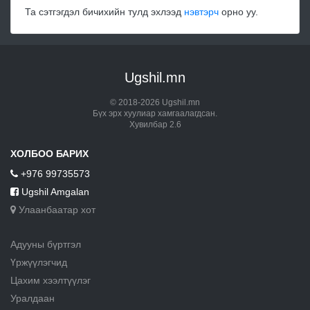
Та сэтгэгдэл бичихийн тулд эхлээд
нэвтэрч
орно уу.
Ugshil.mn
© 2018-2026 Ugshil.mn
Бүх эрх хуулиар хамгаалагдсан.
Хувилбар 2.6
ХОЛБОО БАРИХ
+976 99735573
Ugshil Amgalan
Улаанбаатар хот
Адууны бүртгэл
Үржүүлэгчид
Цахим хээлтүүлэг
Уралдаан