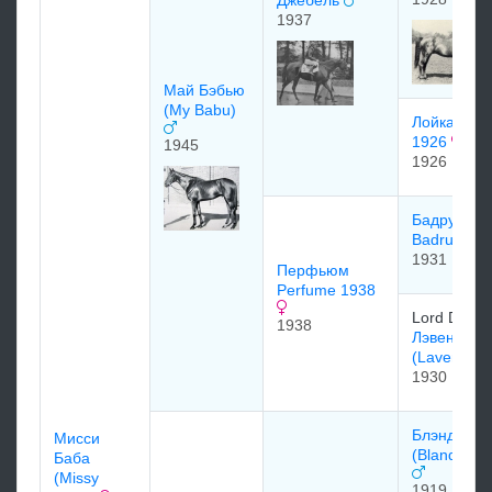
Джебель
1937
Май Бэбью
(My Babu)
Лойка (Loi
1926
1945
1926
Бадруддин
Badruddin
1931
Перфьюм
Perfume 1938
Lord Derby
1938
Лэвендьюл
(Lavendula
1930
Блэндфор
Мисси
(Blandford
Баба
(Missy
1919