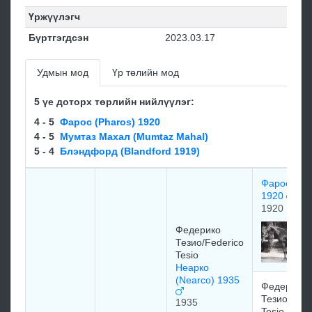
Үржүүлэгч
Бүртгэгдсэн
2023.03.17
Удмын мод
Үр төлийн мод
5 үе доторх төрлийн нийлүүлэг:
4 - 5
Фарос (Pharos) 1920
4 - 5
Мумтаз Махал (Mumtaz Mahal)
5 - 4
Блэндфорд (Blandford 1919)
Фарос (Pha
1920
1920
Федерико
Тезио/Federico
Tesio
Неарко
(Nearco) 1935
Федерико
Тезио/Fede
1935
Tesio