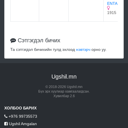
ENTANGL
1915
Сэтгэгдэл бичих
Та сэтгэгдэл бичихийн тулд эхлээд
нэвтэрч
орно уу.
Ugshil.mn
© 2018-2026 Ugshil.mn
Бүх эрх хуулиар хамгаалагдсан.
Хувилбар 2.6
ХОЛБОО БАРИХ
+976 99735573
Ugshil Amgalan