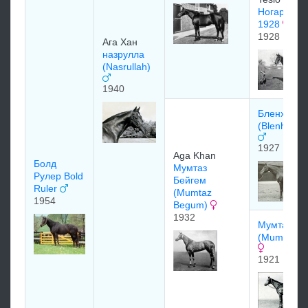
Ногара (No
1928
1928
Ага Хан
назрулла
(Nasrullah)
1940
Бленхейм
(Blenheim 
1927
Aga Khan
Болд
Mумтаз
Рулер Bold
Бeйгeм
Ruler
(Mumtaz
1954
Begum)
1932
Мумтаз Ма
(Mumtaz M
1921