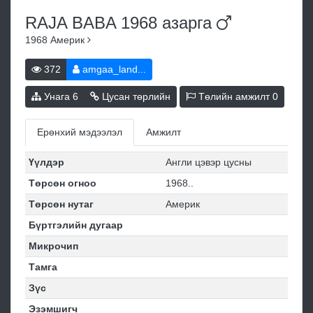
RAJA BABA 1968
азарга
1968
Америк
372
amgaa_land...
Унага
6
Цусан төрлийн
Төлийн амжилт
0
Ерөнхий мэдээлэл
Амжилт
Үүлдэр
Англи цэвэр цусны
Төрсөн огноо
1968..
Төрсөн нутаг
Америк
Бүртгэлийн дугаар
Микрочип
Тамга
Зүс
Эзэмшигч