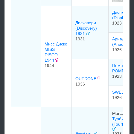
Диcплэй
(Display) 
Диcкавеpи
1923
(Discovery)
1931
1931
Аpиадна
Мисс Диско
(Ariadne) 
MISS
1926
DISCO
1944
1944
Помпей
POMPEY 1
1923
OUTDONE
1936
SWEEP O
1926
Marcel Bou
Турбийон
(Tourbillon
1928