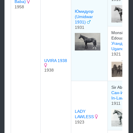
Baba)
1958
Юмидуор
(Umidwar
1931)
1931
Monsieur
Edouard K
Уганда
Uganda19
1921
UVIRA 1938
1938
Sir Abe Bai
Сан-Ин-Ло
In-Law)
1911
LADY
LAWLESS
1923