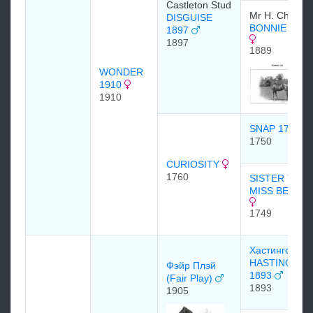
Castleton Stud
Mr H. Chaplin
DISGUISE
BONNIE GAL
1897
1897
1889
WONDER
1910
1910
SNAP 1750
1750
CURIOSITY
1760
SISTER TO
MISS BELSEA
1749
Хастингс
HASTINGS
Фэйр Плэй
1893
(Fair Play)
1893
1905