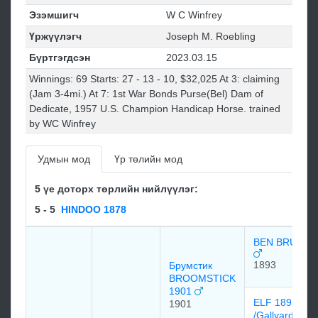
Эзэмшигч
W C Winfrey
Үржүүлэгч
Joseph M. Roebling
Бүртгэгдсэн
2023.03.15
Winnings: 69 Starts: 27 - 13 - 10, $32,025 At 3: claiming
(Jam 3-4mi.) At 7: 1st War Bonds Purse(Bel) Dam of
Dedicate, 1957 U.S. Champion Handicap Horse. trained
by WC Winfrey
Удмын мод
Үр төлийн мод
5 үе доторх төрлийн нийлүүлэг:
5 - 5
HINDOO 1878
BEN BRUSH
1893
Брумстик
BROOMSTICK
1901
ELF 1893
1901
/Gallyard