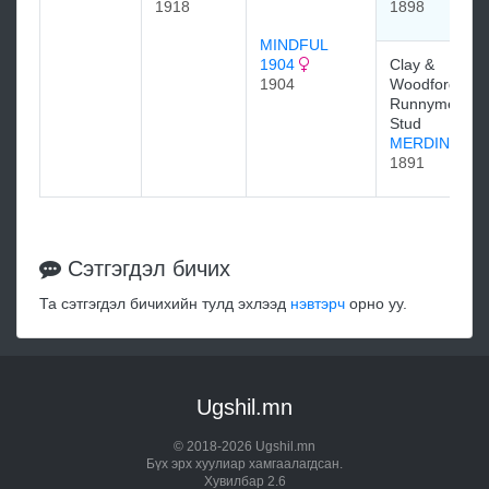
1918
1898
MINDFUL
1904
Clay &
1904
Woodford,
Runnymede
Stud
MERDIN
1891
Сэтгэгдэл бичих
Та сэтгэгдэл бичихийн тулд эхлээд
нэвтэрч
орно уу.
Ugshil.mn
© 2018-2026 Ugshil.mn
Бүх эрх хуулиар хамгаалагдсан.
Хувилбар 2.6