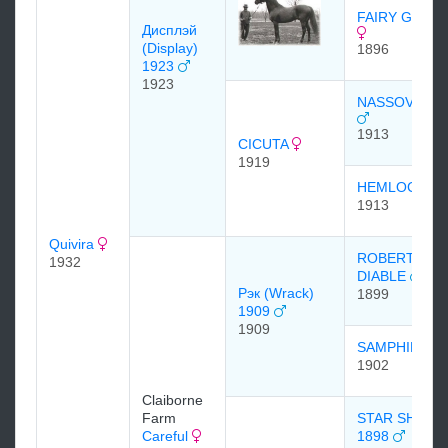
FAIRY GOLD
Диcплэй
(Display)
1896
1923
1923
NASSOVIAN
1913
CICUTA
1919
HEMLOCK
1913
Quivira
ROBERT LE
1932
DIABLE
Рэк (Wrack)
1899
1909
1909
SAMPHIRE
1902
Claiborne
Farm
STAR SHOOT
Careful
1898