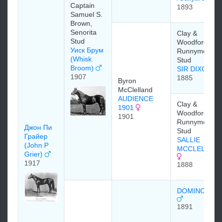
Captain
1893
Samuel S.
Brown,
Senorita
Clay &
Stud
Woodford,
Уиск Брум
Runnymede
(Whisk
Stud
Broom)
SIR DIXON
1907
1885
Byron
McClelland
AUDIENCE
Clay &
1901
Woodford,
1901
Runnymede
Джон Пи
Stud
Грaйeр
SALLIE
(John P
MCCLELLAN
Grier)
1917
1888
DOMINO 189
1891