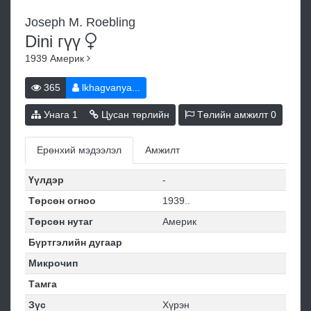
Joseph M. Roebling
Dini
гүү
1939
Америк
365
lkhagvanya...
Унага
1
Цусан төрлийн
Төлийн амжилт
0
Ерөнхий мэдээлэл
Амжилт
Үүлдэр
-
Төрсөн огноо
1939..
Төрсөн нутаг
Америк
Бүртгэлийн дугаар
Микрочип
Тамга
Зүс
Хүрэн