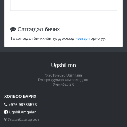
Сэтгэгдэл бичих
Та сэтгэгдэл бичихийн тулд эхлээд
нэвтэрч
орно уу.
Ugshil.mn
© 2018-2026 Ugshil.mn
Бүх эрх хуулиар хамгаалагдсан.
Хувилбар 2.6
ХОЛБОО БАРИХ
+976 99735573
Ugshil Amgalan
Улаанбаатар хот