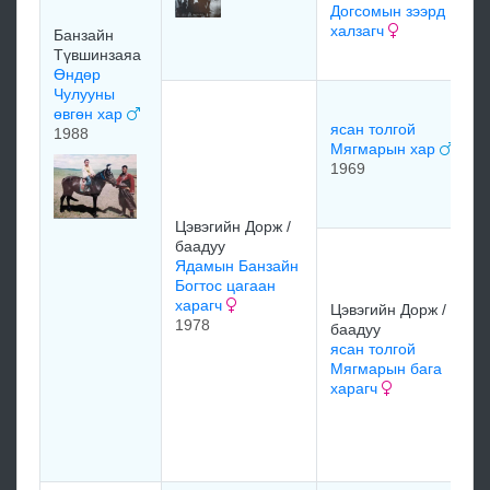
Догсомын зээрд
халзагч
Банзайн
Түвшинзаяа
Өндөр
Чулууны
өвгөн хар
ясан толгой
1988
Мягмарын хар
1969
Цэвэгийн Дорж /
баадуу
Ядамын Банзайн
Богтос цагаан
харагч
Цэвэгийн Дорж /
1978
баадуу
ясан толгой
Мягмарын бага
харагч