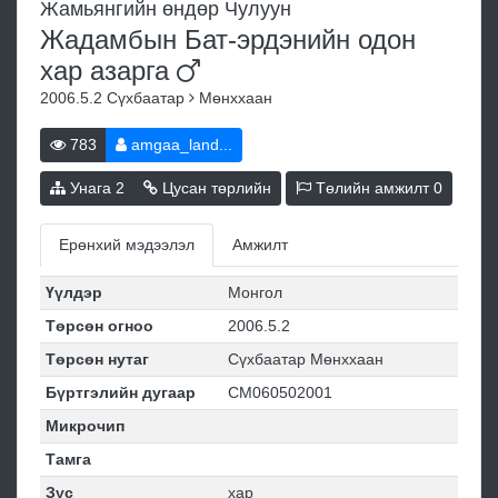
Жамьянгийн өндөр Чулуун
Жадамбын Бат-эрдэнийн одон
хар
азарга
2006.5.2
Сүхбаатар
Мөнххаан
783
amgaa_land...
Унага
2
Цусан төрлийн
Төлийн амжилт
0
Ерөнхий мэдээлэл
Амжилт
Үүлдэр
Монгол
Төрсөн огноо
2006.5.2
Төрсөн нутаг
Сүхбаатар Мөнххаан
Бүртгэлийн дугаар
СМ060502001
Микрочип
Тамга
Зүс
хар