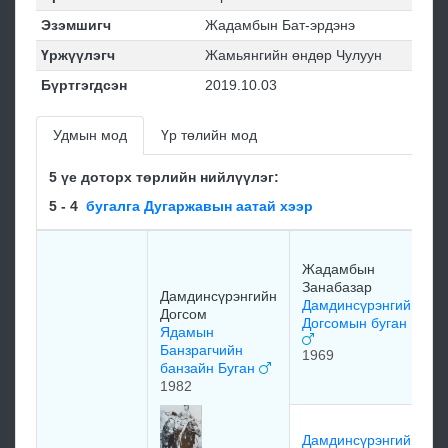
Эзэмшигч
Жадамбын Бат-эрдэнэ
Үржүүлэгч
Жамьянгийн өндөр Чулуун
Бүртгэгдсэн
2019.10.03
Удмын мод
Үр төлийн мод
5 үе доторх төрлийн нийлүүлэг:
5 - 4
бугалга Дугаржавын аатай хээр
Жадамбын
Занабазар
Дамдинсүрэнгийн
Дамдинсүрэнгийн
Догсом
Догсомын буган
Ядамын
Банзрагчийн
1969
банзайн Буган
1982
Дамдинсүрэнгийн