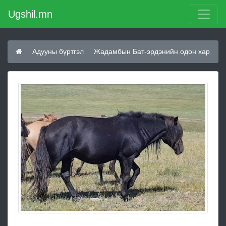
Ugshil.mn
Адууны бүртгэл
Жадамбын Бат-эрдэнийн одон хар