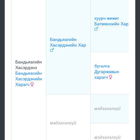
хуурч жижиг
Батмөнхийн Хар
Бандьяагийн
Хасэрдэнийн Хар
Бандьяагийн
бугалга
Хасэрдэнэ
Дугаржавын
Бандьяагийн
харагч
Хасэрдэнийн
Харагч
мэдээлэлгүй
мэдээлэлгүй
мэдээлэлгүй