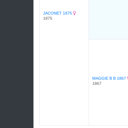
JACONET 1875
1875
MAGGIE B B 1867
1867