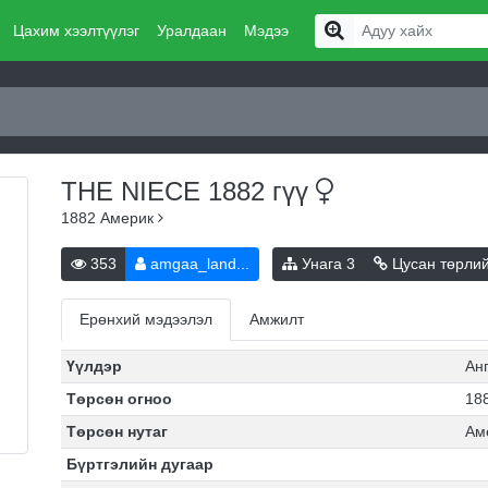
Цахим хээлтүүлэг
Уралдаан
Мэдээ
THE NIECE 1882
гүү
1882
Америк
353
amgaa_land...
Унага
3
Цусан төрли
Ерөнхий мэдээлэл
Амжилт
Үүлдэр
Ан
Төрсөн огноо
188
Төрсөн нутаг
Ам
Бүртгэлийн дугаар