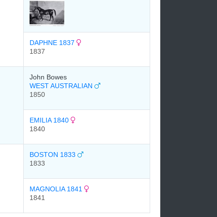
DAPHNE 1837
1837
John Bowes
WEST AUSTRALIAN
1850
EMILIA 1840
1840
BOSTON 1833
1833
MAGNOLIA 1841
1841