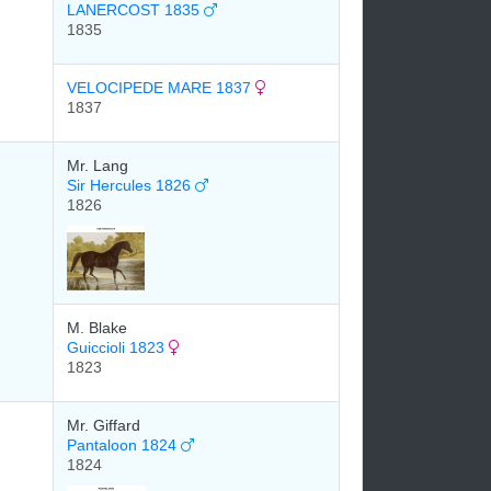
LANERCOST 1835
1835
VELOCIPEDE MARE 1837
1837
Mr. Lang
Sir Hercules 1826
1826
M. Blake
Guiccioli 1823
1823
Mr. Giffard
Pantaloon 1824
1824