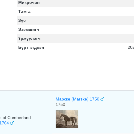
Микрочип
Тамга
Зүс
Эзэмшигч
Үржүүлэгч
Бүртгэгдсэн
20
Марске (Marske) 1750
1750
ke of Cumberland
 1764