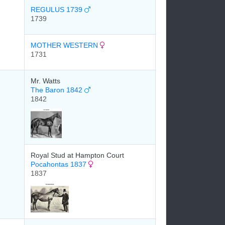
REGULUS 1739
1739
MOTHER WESTERN
1731
Mr. Watts
The Baron 1842
1842
Royal Stud at Hampton Court
Pocahontas 1837
1837