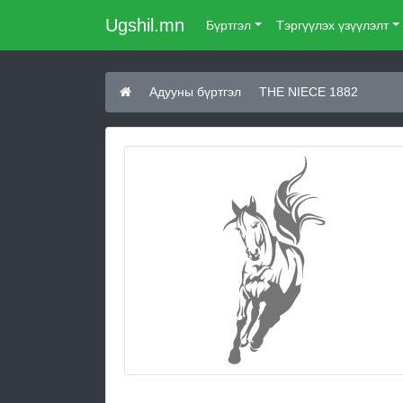
Ugshil.mn
Бүртгэл
Тэргүүлэх үзүүлэлт
Адууны бүртгэл
THE NIECE 1882