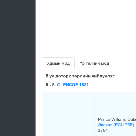
Удмын мод
Үр төлийн мод
5 үе доторх төрлийн нийлүүлэг:
5 - 5
GLENCOE 1831
Prince William, Du
Эклипс (ECLIPSE)
1764