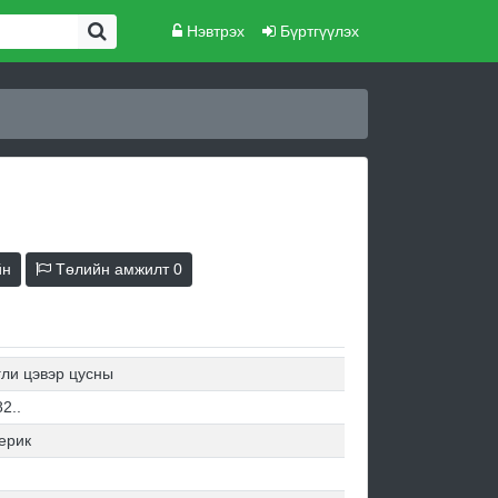
Нэвтрэх
Бүртгүүлэх
йн
Төлийн амжилт
0
гли цэвэр цусны
2..
ерик