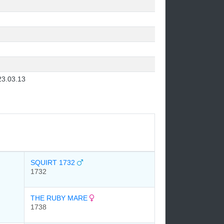
23.03.13
SQUIRT 1732
1732
THE RUBY MARE
1738