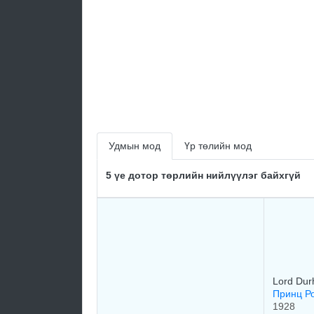
Удмын мод
Үр төлийн мод
5 үе дотор төрлийн нийлүүлэг байхгүй
Lord Du
Принц Ро
1928