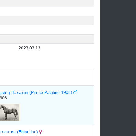
2023.03.13
ринц Палатин (Prince Palatine 1908)
908
глантин (Eglantine)