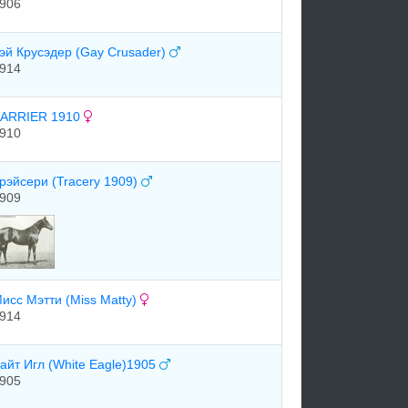
906
эй Крусэдер (Gay Crusader)
914
ARRIER 1910
910
рэйсери (Tracery 1909)
909
исс Мэтти (Miss Matty)
914
айт Игл (White Eagle)1905
905