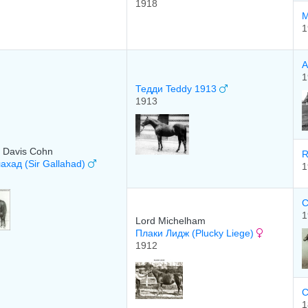
1918
М
1
А
1
Тедди Teddy 1913
1913
n Davis Cohn
ахад (Sir Gallahad)
1
С
1
Lord Michelham
Плаки Лидж (Plucky Liege)
1912
C
1