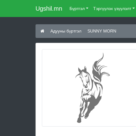
Ugshil.mn
Бүртгэл
Тэргүүлэх үзүүлэлт
Адууны бүртгэл
SUNNY MORN