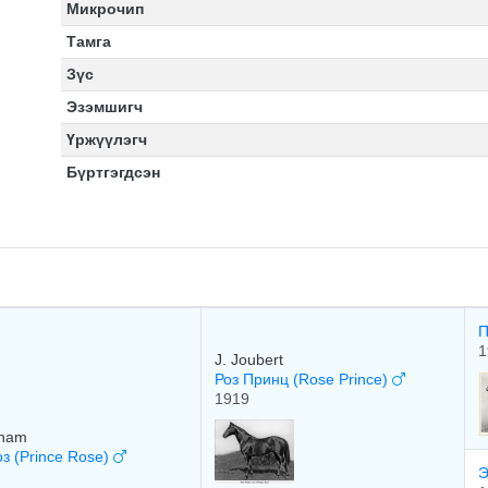
Микрочип
Тамга
Зүс
Эзэмшигч
Үржүүлэгч
Бүртгэгдсэн
П
1
J. Joubert
Роз Принц (Rose Prince)
1919
rham
з (Prince Rose)
Э