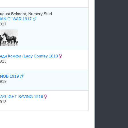
ugust Belmont, Nursery Stud
AN O' WAR 1917
917
еди Комфи (Lady Comfey 1813
913
NOB 1919
919
AYLIGHT SAVING 1918
918