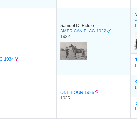
A
M
Samuel D. Riddle
1
AMERICAN FLAG 1922
1922
G 1934
Л
1
S
1
ONE HOUR 1925
1925
D
1