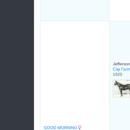
Jefferso
Сэр Галл
1920
GOOD MORNING