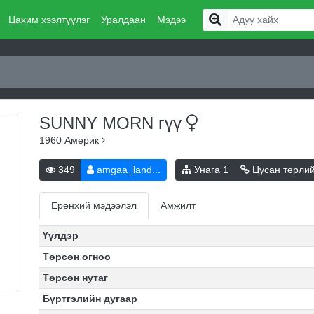
Цахим хээлтүүлэг
Уралдаан
Мэдээ
SUNNY MORN
гүү
1960
Америк
349
amgaa_land...
Унага
1
Цусан төрли
Ерөнхий мэдээлэл
Амжилт
Үүлдэр
Төрсөн огноо
Төрсөн нутаг
Бүртгэлийн дугаар