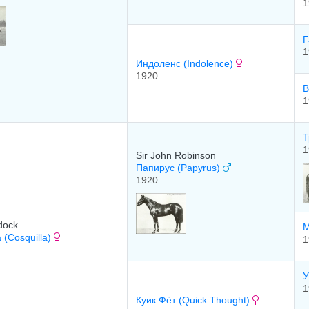
1
Г
1
Индоленс (Indolence)
1920
B
1
Т
1
Sir John Robinson
Папирус (Papyrus)
1920
dock
М
 (Cosquilla)
1
У
1
Куик Фёт (Quick Thought)