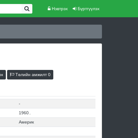
Нэвтрэх
Бүртгүүлэх
йн
Төлийн амжилт
0
-
1960..
Америк