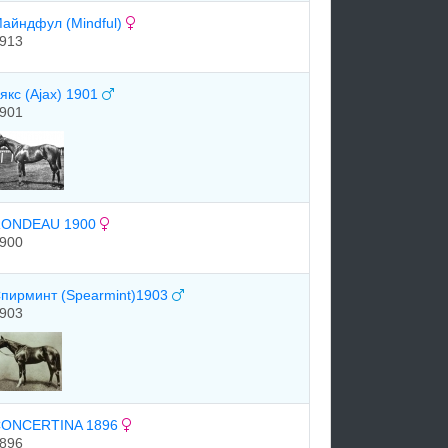
айндфул (Mindful)
913
якс (Ajax) 1901
901
RONDEAU 1900
900
пирминт (Spearmint)1903
903
ONCERTINA 1896
896