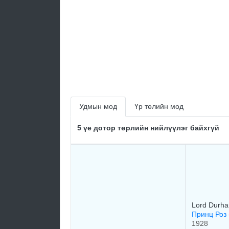
Удмын мод
Үр төлийн мод
5 үе дотор төрлийн нийлүүлэг байхгүй
Lord Durh
Принц Роз 
1928