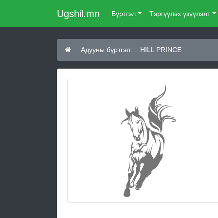
Ugshil.mn
Бүртгэл
Тэргүүлэх үзүүлэлт
Адууны бүртгэл
HILL PRINCE