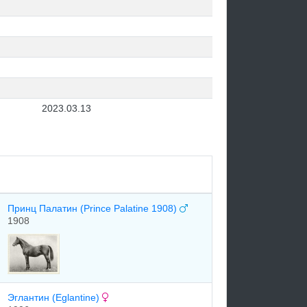
2023.03.13
Принц Палатин (Prince Palatine 1908)
1908
Эглантин (Eglantine)