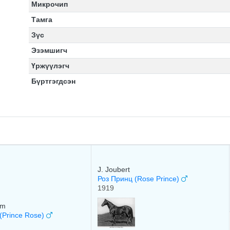
Микрочип
Тамга
Зүс
Эзэмшигч
Үржүүлэгч
Бүртгэгдсэн
J. Joubert
Роз Принц (Rose Prince)
1919
am
(Prince Rose)