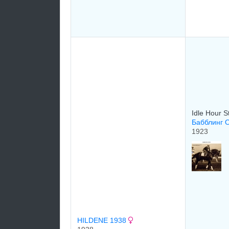
Idle Hour 
Бабблинг О
1923
HILDENE 1938