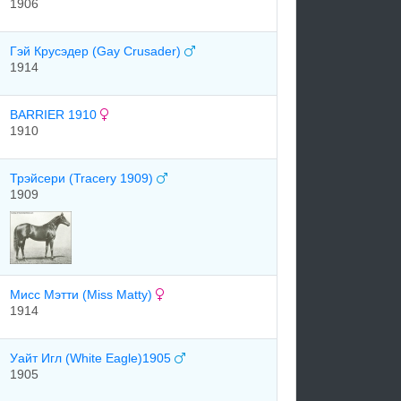
1906
Гэй Крусэдер (Gay Crusader)
1914
BARRIER 1910
1910
Трэйсери (Tracery 1909)
1909
Мисс Мэтти (Miss Matty)
1914
Уайт Игл (White Eagle)1905
1905