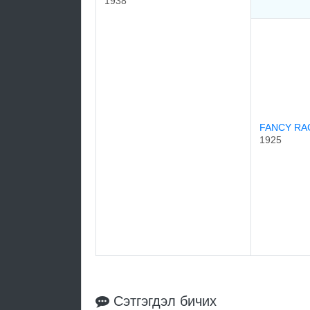
1938
FANCY RA
1925
Сэтгэгдэл бичих