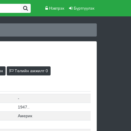
Нэвтрэх
Бүртгүүлэх
йн
Төлийн амжилт
0
-
1947..
Америк