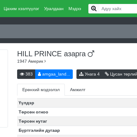
Цахим хээлтүүлэг
Уралдаан
Мэдээ
HILL PRINCE
азарга
1947
Америк
383
amgaa_land...
Унага
4
Цусан төрли
Ерөнхий мэдээлэл
Амжилт
Үүлдэр
Төрсөн огноо
Төрсөн нутаг
Бүртгэлийн дугаар