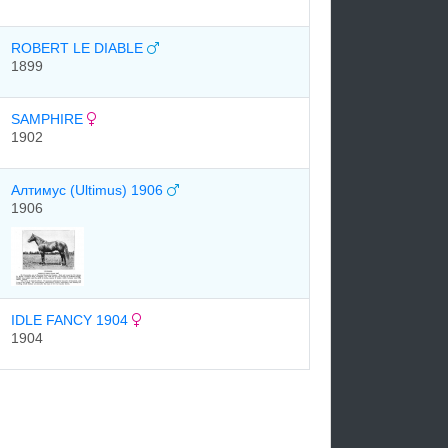
ROBERT LE DIABLE
1899
SAMPHIRE
1902
Алтимус (Ultimus) 1906
1906
IDLE FANCY 1904
1904