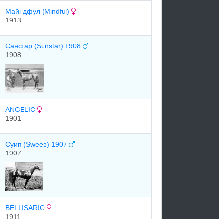
Майндфул (Mindful)
1913
Санстар (Sunstar) 1908
1908
ANGELIC
1901
Суип (Sweep) 1907
1907
BELLISARIO
1911