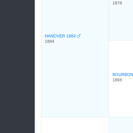
1878
HANOVER 1884
1884
BOURBON
1869