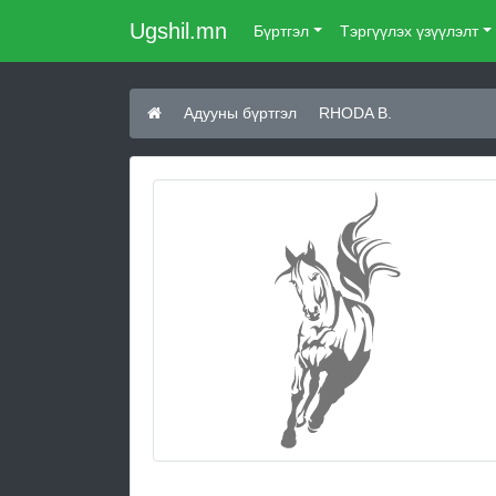
Ugshil.mn
Бүртгэл
Тэргүүлэх үзүүлэлт
Адууны бүртгэл
RHODA B.