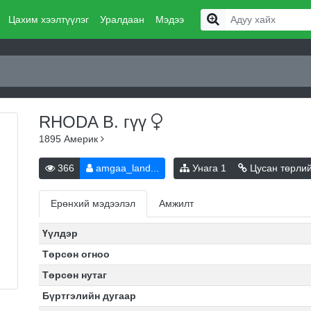
Цахим хээлтүүлэг
Уралдаан
Мэдээ
RHODA B.
гүү
1895
Америк
366
amgaa_land...
Унага
1
Цусан төрли
Ерөнхий мэдээлэл
Амжилт
Үүлдэр
Төрсөн огноо
Төрсөн нутаг
Бүртгэлийн дугаар