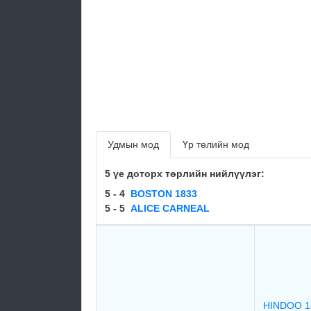
Удмын мод
Үр төлийн мод
5 үе доторх төрлийн нийлүүлэг:
5 - 4
BOSTON 1833
5 - 5
ALICE CARNEAL
HINDOO 