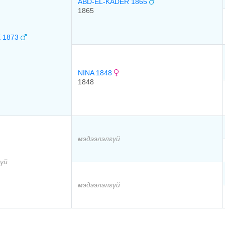
ABD-EL-KADER 1865
1865
 1873
NINA 1848
1848
мэдээлэлгүй
үй
мэдээлэлгүй