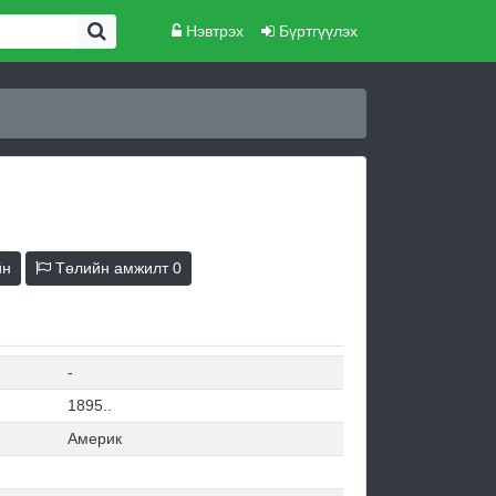
Нэвтрэх
Бүртгүүлэх
йн
Төлийн амжилт
0
-
1895..
Америк