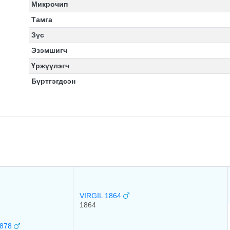
Микрочип
Тамга
Зүс
Эзэмшигч
Үржүүлэгч
Бүртгэгдсэн
VIRGIL 1864
1864
1878