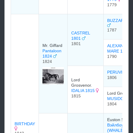
1779
BUZZARD 17
1787
CASTREL
1801
1801
Mr. Giffard
ALEXANDER
Pantaloon
MARE 1790
1824
1790
1824
PERUVIAN
1806
Lord
Grosvenor.
IDALIA 1815
Lord Grosven
1815
MUSIDORA
1804
Euston Stud
BIRTHDAY
Вэйлбоун
(WHALEBON