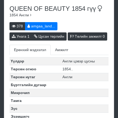
QUEEN OF BEAUTY 1854
гүү
1854
Англи
378
amgaa_land...
Унага
1
Цусан төрлийн
Төлийн амжилт
0
Ерөнхий мэдээлэл
Амжилт
Үүлдэр
Англи цэвэр цусны
Төрсөн огноо
1854..
Төрсөн нутаг
Англи
Бүртгэлийн дугаар
Микрочип
Тамга
Зүс
Эзэмшигч