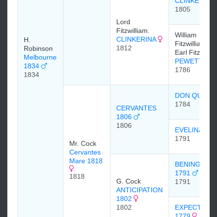
CLINKER
1805
Lord
Fitzwilliam.
William
CLINKERINA
H.
Fitzwilliam, 4
1812
Robinson
Earl Fitzwilli
Melbourne
PEWETT 17
1834
1786
1834
DON QUIXO
1784
CERVANTES
1806
1806
EVELINA 17
1791
Mr. Cock
Cervantes
Mare 1818
BENINGBRO
1791
1818
G. Cock
1791
ANTICIPATION
1802
1802
EXPECTATI
1779