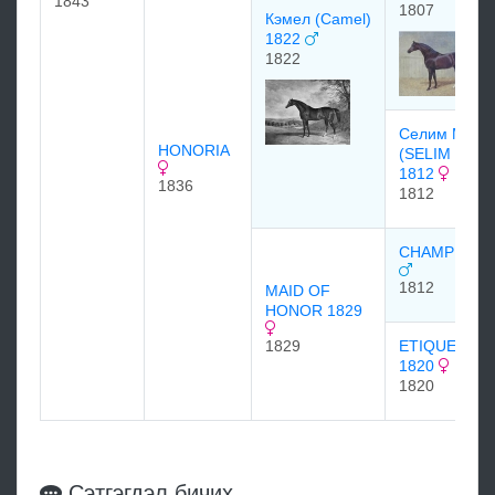
1843
1807
Кэмел (Camel)
1822
1822
Селим Меа
HONORIA
(SELIM MAR
1812
1836
1812
CHAMPION 1
1812
MAID OF
HONOR 1829
1829
ETIQUETTE
1820
1820
Сэтгэгдэл бичих