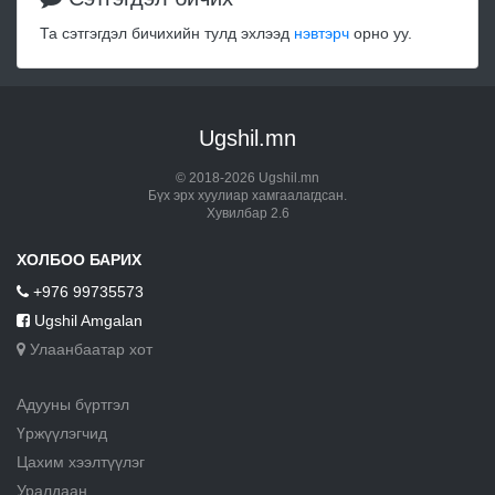
Та сэтгэгдэл бичихийн тулд эхлээд
нэвтэрч
орно уу.
Ugshil.mn
© 2018-2026 Ugshil.mn
Бүх эрх хуулиар хамгаалагдсан.
Хувилбар 2.6
ХОЛБОО БАРИХ
+976 99735573
Ugshil Amgalan
Улаанбаатар хот
Адууны бүртгэл
Үржүүлэгчид
Цахим хээлтүүлэг
Уралдаан