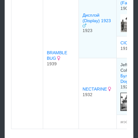
(Fair Pl
1905
Диcплэй
(Display) 1923
1923
CICUTA
1919
BRAMBLE
BUG
1939
Jefferso
Cohn
Булл Дог
Dog)
1927
NECTARINE
1932
мэдээлэ