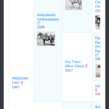
Силин
(Selene
1919
Aнбpэйкэбл
(Unbreakable)
1935
Принц
Палатин
(Prince
Palatine
1908
Блу Гласс
(Blue Glass)
1917
PANDORA
1947
HOUR G
1947
1909
Фэйр Пл