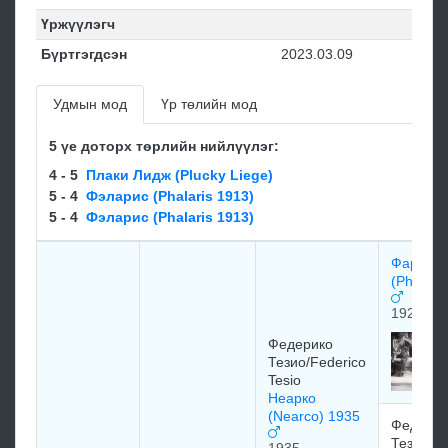
Үржүүлэгч
Бүртгэгдсэн
2023.03.09
Удмын мод
Үр төлийн мод
5 үе доторх төрлийн нийлүүлэг:
4 - 5
Плаки Лидж (Plucky Liege)
5 - 4
Фэларис (Phalaris 1913)
5 - 4
Фэларис (Phalaris 1913)
Фарос
(Pharos)
1920
Федерико
Тезио/Federico
Tesio
Неарко
(Nearco) 1935
Федерик
Тезио/Fe