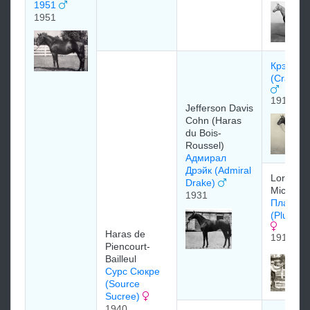
1951
1951
Крэйг Э
(Craig A
1918
Jefferson Davis
Cohn (Haras
du Bois-
Roussel)
Адмирал
Дрэйк (Admiral
Lord
Drake)
Michelh
1931
Плаки Л
(Plucky 
Haras de
1912
Piencourt-
Bailleul
Сурс Сюкре
(Source
Sucree)
1940