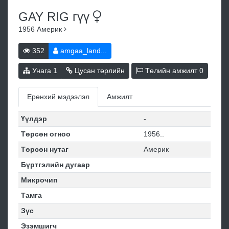
GAY RIG
гүү
1956
Америк
352
amgaa_land...
Унага
1
Цусан төрлийн
Төлийн амжилт
0
Ерөнхий мэдээлэл
Амжилт
Үүлдэр
-
Төрсөн огноо
1956..
Төрсөн нутаг
Америк
Бүртгэлийн дугаар
Микрочип
Тамга
Зүс
Эзэмшигч