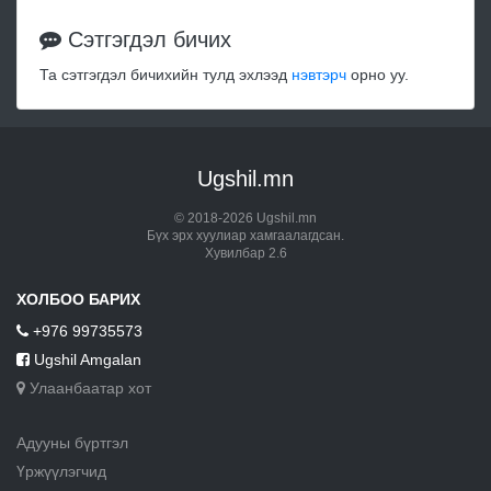
Сэтгэгдэл бичих
Та сэтгэгдэл бичихийн тулд эхлээд
нэвтэрч
орно уу.
Ugshil.mn
© 2018-2026 Ugshil.mn
Бүх эрх хуулиар хамгаалагдсан.
Хувилбар 2.6
ХОЛБОО БАРИХ
+976 99735573
Ugshil Amgalan
Улаанбаатар хот
Адууны бүртгэл
Үржүүлэгчид