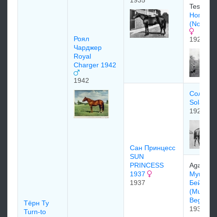
1935
Tesio
Ногара
(Nogara
Роял
1928
Чарджер
Royal
Charger 1942
1942
Солари
Solario 
1922
Сан Принцесс
SUN
PRINCESS
Aga Kha
1937
Mумтаз
1937
Бeйгeм
(Mumtaz
Begum)
Тёрн Ту
1932
Turn-to