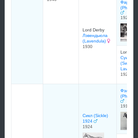
Фарос
(Pharos)
1920
Lord Derby
Лэвендьюла
(Lavendula)
1930
Lord Der
Суит Лэ
(Sweet
Lavende
1923
Фэларис
(Phalari
1913
Cикл (Sickle)
1924
1924