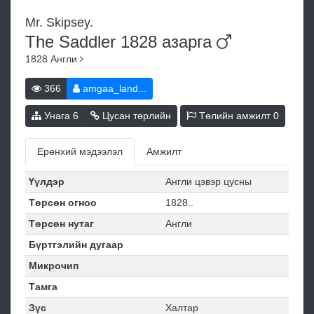
Mr. Skipsey.
The Saddler 1828
азарга
1828
Англи
366
amgaa_land...
Унага
6
Цусан төрлийн
Төлийн амжилт
0
Ерөнхий мэдээлэл
Амжилт
Үүлдэр
Англи цэвэр цусны
Төрсөн огноо
1828..
Төрсөн нутаг
Англи
Бүртгэлийн дугаар
Микрочип
Тамга
Зүс
Халтар