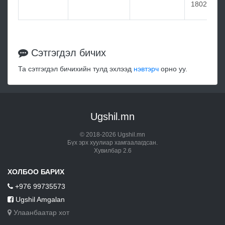
1802
Сэтгэгдэл бичих
Та сэтгэгдэл бичихийн тулд эхлээд
нэвтэрч
орно уу.
Ugshil.mn
© 2018-2026 Ugshil.mn
Бүх эрх хуулиар хамгаалагдсан.
Хувилбар 2.6
ХОЛБОО БАРИХ
+976 99735573
Ugshil Amgalan
Улаанбаатар хот