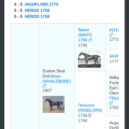
4 - 5
HIGHFLYER 1774
5 - 5
HEROD 1758
5 - 5
HEROD 1758
Вакси
POT8OS 1
(WAXY)
1773
1790
1790
MARIA 17
1777
Euston Stud
Вэйлбоун
William
(WHALEBONE)
Fortescue,
Earl of
1807
Clermont
TRUMPAT
Пенелоп
1782
(PENELOPE)
1798
1798
Augustus 
FitzRoy, 3