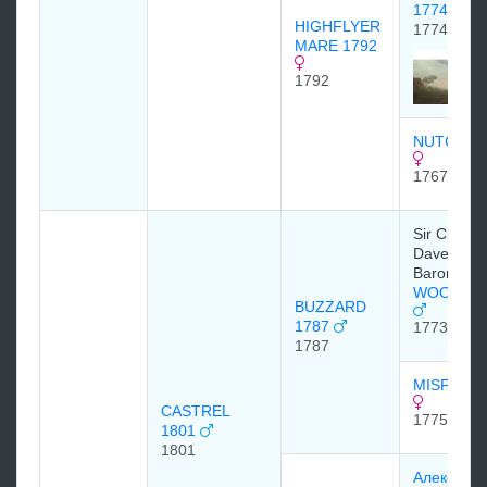
1774
HIGHFLYER
1774
MARE 1792
1792
NUTCRAC
1767
Sir Charle
Davers, 6t
Baronet
WOODPE
BUZZARD
1787
1773
1787
MISFORT
CASTREL
1775
1801
1801
Александ