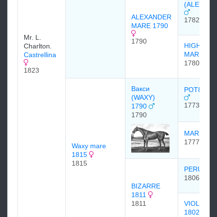
(ALEXAND
ALEXANDER
1782
MARE 1790
Mr. L.
1790
HIGHFLY
Charlton.
MARE 17
Castrellina
1780
1823
Вакси
POT8OS 1
(WAXY)
1773
1790
1790
MARIA 17
1777
Waxy mare
1815
1815
PERUVIA
1806
BIZARRE
1811
1811
VIOLANT
1802