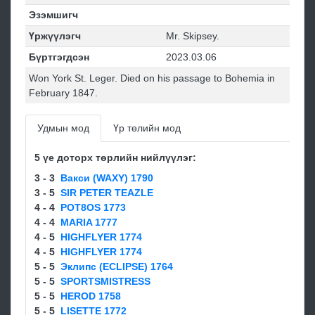
Эзэмшигч
Үржүүлэгч
Mr. Skipsey.
Бүртгэгдсэн
2023.03.06
Won York St. Leger. Died on his passage to Bohemia in
February 1847.
Удмын мод
Үр төлийн мод
5 үе доторх төрлийн нийлүүлэг:
3 - 3
Вакси (WAXY) 1790
3 - 5
SIR PETER TEAZLE
4 - 4
POT8OS 1773
4 - 4
MARIA 1777
4 - 5
HIGHFLYER 1774
4 - 5
HIGHFLYER 1774
5 - 5
Эклипс (ECLIPSE) 1764
5 - 5
SPORTSMISTRESS
5 - 5
HEROD 1758
5 - 5
LISETTE 1772