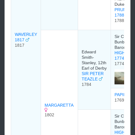
Duke of Gr
PRUNELL
1788
1788
WAVERLEY
Sir Charle
1817
Bunbury, 6
1817
Baronet
Edward
HIGHFLY
Smith-
1774
Stanley, 12th
1774
Earl of Derby
SIR PETER
TEAZLE
1784
PAPILLO
1769
MARGARETTA
1802
Sir Charle
Bunbury, 6
Baronet
HIGHFLY